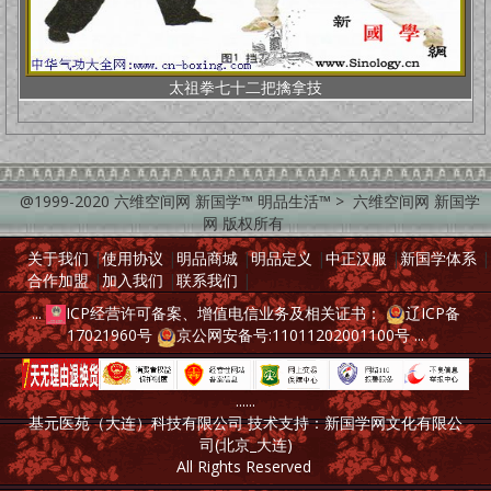
太祖拳七十二把擒拿技
@1999-2020 六维空间网 新国学™ 明品生活™ > 六维空间网 新国学
网 版权所有
关于我们
|
使用协议
|
明品商城
|
明品定义
|
中正汉服
|
新国学体系
|
合作加盟
|
加入我们
|
联系我们
|
...
ICP经营许可备案、增值电信业务及相关证书：
辽ICP备
17021960号
京公网安备号:11011202001100号
...
......
基元医苑（大连）科技有限公司 技术支持：新国学网文化有限公
司(北京_大连)
All Rights Reserved