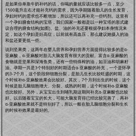
怀孕前
怀孕期
分娩期
产后期
是如果你单靠牛奶补钙的话，你喝的量就应该比较多一点，至少
婴幼卫保
1500毫升左右才能补充钙的需求，因为孕期随着胎儿的生长发育，
健康教育
家居卫生
保健常识
卫生清洁
婴幼健康
护理卫生
日常除菌
孕妇对钙的需求也不断增加，所以还可以再补充一些钙剂。这里有
日常消毒
一个孕妇膳食结构的宝塔，我们国家一般都是以一种宝塔的形式建
议合理的膳食结构(如图)。盐、油的补充还要根据孕妇本身情况来
定，如这个孕妇是妊高症，以前就有高血压，那么建议她摄入的油
和盐还要更低一些。
说到坚果类，这两年在婴儿营养和孕妇营养方面提得比较多的是α-
亚麻酸，α-亚麻酸对胎儿大脑发育有很大的贡献。富含α-亚麻酸的
食物就是坚果和深海鱼类，还有一些特殊榨的油，如豆油和胡麻籽
油。孕期一共是3个特别好的时期适合α-亚麻酸的补充，一个是怀孕
的3-7个月，这个阶段卵细胞分裂，是胎儿生长比较旺盛的时期，这
个时候补α-亚麻酸效果会比较好。其次，7个月到出生的时候，这个
时候是胎儿脑细胞增大、分裂、成熟的时期，这个时候补α-亚麻酸
也比较好。另外，从宝宝出生到哺乳期这期间补充α-亚麻酸也比较
好。以后随着宝宝的长大，可能大脑发育得已经比较完善了，再补
α-亚麻酸效果就不是特别好了，所以一般在胎儿脑细胞分裂和生长
的时候补效果是最好的。