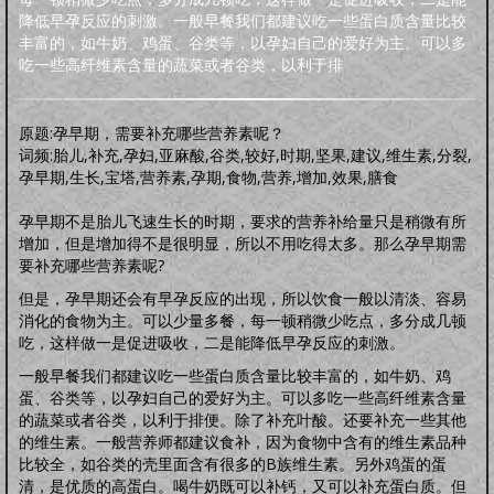
明品生活
降低早孕反应的刺激。一般早餐我们都建议吃一些蛋白质含量比较
调养保健
鸡汤杂谈
风水家居
中正汉服
文化活动
海宇天堂
五力三要
丰富的，如牛奶、鸡蛋、谷类等，以孕妇自己的爱好为主。可以多
虚拟人生
虚拟父母
吃一些高纤维素含量的蔬菜或者谷类，以利于排
人生五术
技能职场
婚恋家庭
人际社交
思维道德
道学五术
原题:孕早期，需要补充哪些营养素呢？
道学卜算术
道学命理术
道学仙山术
道学相术
词频:胎儿,补充,孕妇,亚麻酸,谷类,较好,时期,坚果,建议,维生素,分裂,
道学医术
孕早期,生长,宝塔,营养素,孕期,食物,营养,增加,效果,膳食
中药常识
中药方剂
药膳食谱
偏方秘方
药酒秘方
经络穴位
道医药浴
孕早期不是胎儿飞速生长的时期，要求的营养补给量只是稍微有所
道医药茶
增加，但是增加得不是很明显，所以不用吃得太多。那么孕早期需
人间万象
要补充哪些营养素呢?
综合动态
书画播报
文化活动
但是，孕早期还会有早孕反应的出现，所以饮食一般以清淡、容易
往事旧闻
消化的食物为主。可以少量多餐，每一顿稍微少吃点，多分成几顿
动态公告
往事旧闻
吃，这样做一是促进吸收，二是能降低早孕反应的刺激。
婴童架构
新生婴儿
零壹岁婴儿
一三岁婴幼
三六岁幼儿
胎教常识
胎教音乐
一般早餐我们都建议吃一些蛋白质含量比较丰富的，如牛奶、鸡
蛋、谷类等，以孕妇自己的爱好为主。可以多吃一些高纤维素含量
心理行为
亲子游戏
安全教育
婴儿食谱
妈妈食谱
的蔬菜或者谷类，以利于排便。除了补充叶酸。还要补充一些其他
生命奥秘
的维生素。一般营养师都建议食补，因为食物中含有的维生素品种
生命探索
数理研究
医学技术
世界科研
比较全，如谷类的壳里面含有很多的B族维生素。另外鸡蛋的蛋
先天根基
清，是优质的高蛋白。喝牛奶既可以补钙，又可以补充蛋白质。但