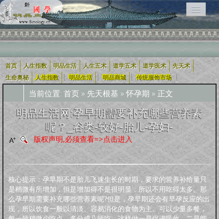
首页
人生指数
明品生活
人生五术
道学五术
道学医术
先天术
相关栏目导航：
|
|
|
|
生命奥秘
人生指数
明品生活
明品商城
传统服饰市场
当前位置:
首页
»
先天根基
»
怀孕期
» 正文
用户入口导航
明品生活网:孕早期需要补充哪些营养素
呢？_谷类-较好-胎儿-孕妇-
企业用户
道学五术
人生五术
社会科技
学术研究
宗教融合
版权声明,必须查看=>点击进入
道学经
四库全
轩怡文
养生撷
道家文
哲学宗
古典散
古典诗
古典小
外国文
新约
旧
可兰经
纪实文
佛教经
典
书
苑
粹
化
教
文
词
说
学
约
约
学
文
核心提示：孕早期不是胎儿飞速生长的时期，要求的营养补给量只
人生指数
是稍微有所增加，但是增加得不是很明显，所以不用吃得太多。那
么孕早期需要补充哪些营养素呢?但是，孕早期还会有早孕反应的出
人生指数
社会指数
职业指数
道德指数
基元指数
康寿指数
先天指数
现，所以饮食一般以清淡、容易消化的食物为主。可以少量多餐，
上古咒语
每一顿稍微少吃点，多分成几顿吃，这样做一是促进吸收，二是能