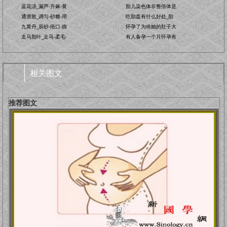
蓝花汤_漏芦-升麻-黄
胎儿染色体非整倍体是
通泄散_调匀-砂糖-用
吃胎盘有什么好处_胎
九黄丹_辰砂-疮口-痈
怀孕了为啥她的肚子大
走马胎叶_走马-柔毛-
有人备孕一个月怀孕有
相关图文
推荐图文