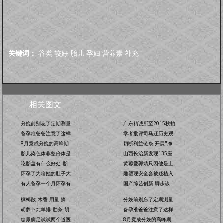
关键词：
谷类
较好
胎儿
孕妇
营养素
补充
相关图文
分娩前别忘了定期测量
广东精诚所至2015秋拍
备孕准爸爸注意了这样
学者批评司马迁历史观
8月竟成分娩的高峰期_
切断利益链条 开展"净
胎儿染色体非整倍体是
山西长治新发现135座
吃胎盘有什么好处_胎
黄蓉爱郭靖只因他是土
怀孕了为啥她的肚子大
雕塑现安全套被疑植入
有人备孕一个月怀孕有
国产综艺创新 脚步该
槟榔散_木香-用量-摘
分娩前别忘了定期测量
胡萝卜炖羊排_肋条-胡
备孕准爸爸注意了这样
糖尿病足试试两个道医
8月竟成分娩的高峰期_