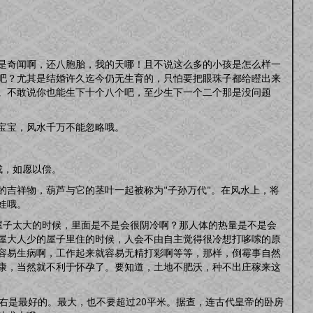
是奇闻啊，还八胞胎，我的天哪！且不说这么多的小孩是怎么样一
吧？尤其是结婚许久迄今仍无生育的，只怕要把眼珠子都给瞪出来
。不敢说你也能生下十个八个吧，至少生下一个二个那是没问题
宝宝，风水千万不能忽略哦。
成，如愿以偿。
”的吉祥物，葫芦与它的茎叶一起被称为"子孙万代"。在风水上，将
娃哦。
屋子太大的时候，里面是不是会很阴冷啊？那人体的热量是不是会
屋大人少的屋子里住的时候，人会不由自主觉得很冷想打哆嗦的原
容易生病啊，工作起来就容易无精打彩啊等等，那样，倒霉事自然
康，当然就不利于怀孕了。要知道，土地不肥沃，种不出庄稼来这
右是最好的。最大，也不要超过20平米。据查，连古代皇帝的卧房