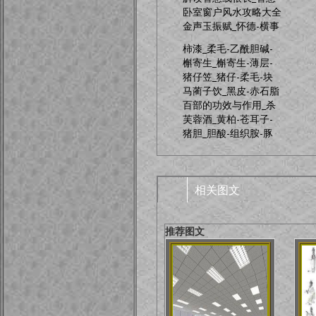
卧室窗户风水攻略大全
金声玉振赋_怀德-横事
柿漆_柔毛-乙酰胆碱-
槲寄生_槲寄生-薄层-
猪仔笠_猪仔-柔毛-块
马蔺子饮_黑皮-赤石脂
百部的功效与作用_杀
芙蓉酒_黄柏-苍耳子-
猪胆_胆酸-组织胺-豚
相关图文
推荐图文