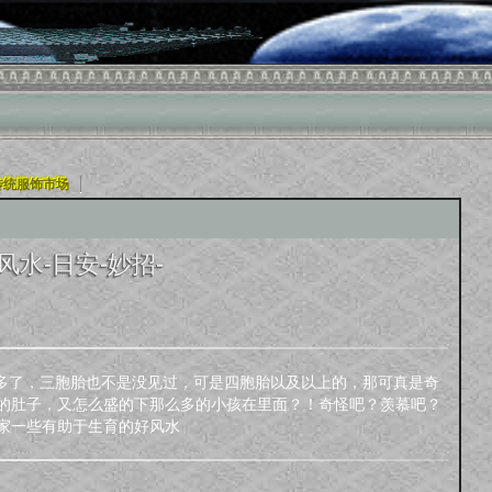
|
传统服饰市场
水-日安-妙招-
的多了，三胞胎也不是没见过，可是四胞胎以及以上的，那可真是奇
的肚子，又怎么盛的下那么多的小孩在里面？！奇怪吧？羡慕吧？
家一些有助于生育的好风水