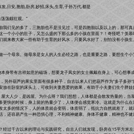
散发,日安,胞胎,卧房,妙招,床头,生育,子孙万代,都是
浩荡荡颇壮观。”
胎我们见的多了，三胞胎也不是没见过，可是四胞胎以及以上的，那可真
这一个小小的肚子，又怎么盛的下那么多的小孩在里面？！奇怪吧？羡慕
们就来教大家一些有助于生育的好风水，只要风水好了，别怕没有小孩生
做一个母亲。做母亲是女人的人生必经之路，也是重要之路，要想生个小
物本身带有吉祥如意的磁场，想要龙子凤女的女士佩戴在身上，可心想事
”，另外葫芦的果实里面有很多种子，自古以来人们把葫芦作为“多子多孙
安放在卧室的床头上，可收到夫妻恩爱的效果，有助于小夫妻们生个胖娃
，屋大人少，是凶屋。为什么呀？我们想想，人体都是会散发热量的，当
多更快的时候，身上留的热量少了，人体便会感觉寒冷。这就是为什么在
发太多的情况下，人的体质就会变弱，体质弱了，抵抗力自然就差了，就
活，还容易产生一种恐惧心理，不利精神健康。身体不健康，精神也不健
？经过千古以来的理论与实践研究，自古人们就发现，卧房在15平方米左