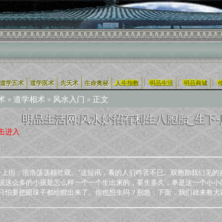
|
|
|
道学五术
道学医术
先天术
生命奥秘
人生指数
明品生活
明品商城
术
»
道学相术
»
风水入门
» 正文
明品生活网:风水妙招有利生八胞胎_生下-风
击进入
孩子上街，浩浩荡荡颇壮观。”这短讯，看的人们咋舌不已。双胞胎我们见
说这么多的小孩是怎么样一个一个生出来的，要生多久，单是这一个小小
只怕要把眼珠子都给瞪出来了。你也想生吗？别急，下面，我们就来教大