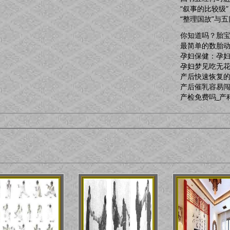
“叙事的比较
“整理国故”与
你知道吗？胎
最简单的数胎
孕妇保健：孕
孕妇梦见吃无
产后快速恢复的
产后催乳容易闯
产检免费吗_产