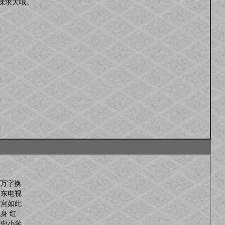
味求大哦。
0万字换
山东电视
故宫如此
身 红
进中小学