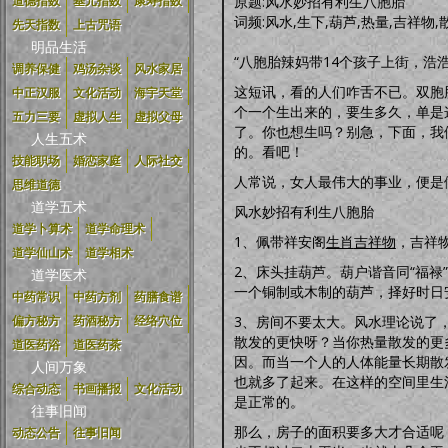
原题:风水妙招有利生八胞胎
道德指数
基元指数
康寿指数
词频:风水,生下,葫芦,热量,吉祥物,
先天指数
上古咒语
明品生活
“八胞胎辣妈带14个孩子上街，浩
调养保健
鸡汤杂谈
风水家居
这短讯，看的人们咋舌不已。双胞
中正汉服
文化活动
海宇天堂
个一个生出来的，要生多久，单是
五力三要
虚拟人生
虚拟父母
了。你也想生吗？别急，下面，我
人生五术
的。看吧！
技能职场
婚恋家庭
人际社交
人常说，女人最伟大的事业，便是
思维道德
道学五术
风水妙招有利生八胞胎
道学卜算术
道学命理术
1、佩带祥安阁
生肖
吉祥物
，吉祥
道学仙山术
道学相术
2、床头挂葫芦。葫户谐音同“福禄
道学医术
一个铜制或木制的葫芦，择好时日
中药常识
中药方剂
药膳食谱
3、房间不要太大。风水理论说了
偏方秘方
药酒秘方
经络穴位
散发的更快呀？当你热量散发的更
道医药浴
道医药茶
因。而当一个人的人体能量长期散
人间万象
也就多了起来。在这样的空间里生
综合动态
书画播报
文化活动
是正常的。
往事旧闻
那么，房子的面积要多大才合适呢
动态公告
往事旧闻