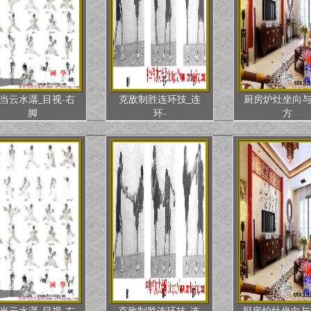
当云水潺_目视-右
克敌制胜连环技_连
厨房炉灶坐向
脚
环-
方
当云水潺_目视-右
克敌制胜连环技_连
厨房炉灶坐向与