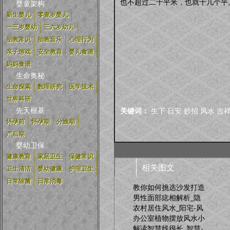
也不超过二十平米，也就十几个平
婴童架构
新生婴儿
零壹岁婴儿
一三岁婴幼
三六岁幼儿
胎教常识
胎教音乐
心理行为
亲子游戏
安全教育
婴儿食谱
妈妈食谱
生命奥秘
生命探索
数理研究
医学技术
世界科研
先天根基
关键词：
生下
日安
妙招
风水
吉
怀孕前
怀孕期
分娩期
产后期
婴幼卫保
健康教育
家居卫生
保健常识
相关图文
卫生清洁
婴幼健康
护理卫生
日常除菌
日常消毒
教你如何挑选沙发打造
男性面部痣相解析_隐
农村居住风水_阳宅-风
办公室植物摆放风水小
解读智慧线很长_智慧-