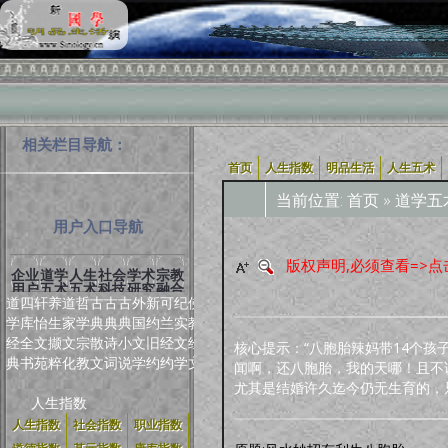
相关栏目导航：
首页
人生指数
明品生活
人生五术
当前位置:
首页
»
道学五
用户入口导航
版权声明,必须查看=>点
企业
道学
人生
社会
学术
宗教
用户
五术
五术
科技
研究
融合
道
四
轩
养
道
哲
古
古
古
外
新
可
纪
佛
学
库
怡
生
家
学
典
典
典
国
约
兰
实
教
经
全
文
撷
文
宗
散
诗
小
文
旧
经
文
经
核心提示：“八胞胎辣妈带14个
典
书
苑
粹
化
教
文
词
说
学
约
约
学
文
闻啊，还八胞胎，我的天哪！且不
尤其是结婚许久迄今仍无生育的，
人生指数
人生指数
社会指数
职业指数