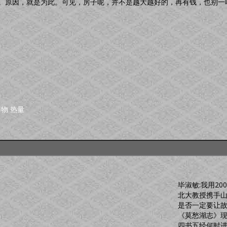
。原因，就是为此。可见，房子呢，并不是越大越好的，再有钱，也别一
祥物
热量
毕淑敏:我用20
北大教授携手
是否一定要让
《莫愁湖志》现
四书五经何时