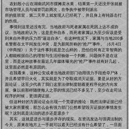
明品生活
农妇殷小云在湖南武冈市摆摊卖水果，结果第一天还没开张就被
调养保健
鸡汤杂谈
风水家居
中正汉服
文化活动
海宇天堂
五力三要
市场管理人员与城管罚款两次，在争执中被带到派出
虚拟人生
虚拟父母
所的值班室，第二天早上就发现人已经死了，并且身上有钝器击打
人生五术
的伤痕。
事情到这里还没有完。当地政府与死者家属在死因上达不成协
技能职场
婚恋家庭
人际社交
思维道德
议。当地政府认为，这是意外自杀，而死者家属认为至少应该是受
道学五术
到来自外界的压力而“逼迫自杀”。在这种情况下，家属与当地200多
道学卜算术
道学命理术
道学仙山术
道学相术
名警察在太平间发生冲突，是为新闻所称的“抢尸”事件。（6月4日
道学医术
《华商报》）关于这件事到底是怎么样的，恐怕任何有正常智商的
中药常识
中药方剂
药膳食谱
偏方秘方
药酒秘方
经络穴位
道医药浴
人都能根据自己的理智与生活经验做一个判断。问题倒不是在这
道医药茶
里，而是这种故事在最近几年媒体曝光的“抢尸”事件就有好几起，
人间万象
这里面必然是有原因的。
综合动态
书画播报
文化活动
在我看来，这种公安或者当地政府部门动用强力手段抢夺尸体，
往事旧闻
并且希望早日火化，其实就是为了夺取或消灭证据。要是从好的方
面论证，这至少代表了我们这里法律制度朝着更程序化的方向发
动态公告
往事旧闻
展。像以前那样随便侮人之罪的情况已经不多见了，至少在走司法
婴童架构
程序的时候，更强调证据。
新生婴儿
零壹岁婴儿
一三岁婴幼
三六岁幼儿
胎教常识
胎教音乐
但这种好的方面论证会出现一个荒谬的推论：既然法律证据已经
心理行为
亲子游戏
安全教育
婴儿食谱
妈妈食谱
被大家所重视，那怎么会有强力部门公然希望毁灭证据的事情发生
生命奥秘
呢？这到底是法治的进步还是退步？
生命探索
数理研究
医学技术
世界科研
其实，这就是进步与退步并存的现实。在资讯发达与强调法制的
先天根基
今天，原来在地方上一手就可以遮天已经没有什么希望了，一旦面