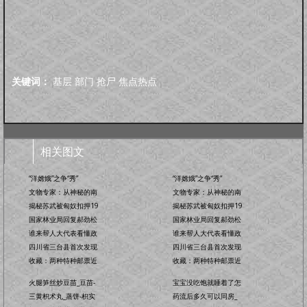
关键词：
基层
部门
抢尸
焦点热点
相关图文
“洋嫦娥”之争“秀”
“洋嫦娥”之争“秀”
文物专家：从神秘的南
文物专家：从神秘的南
揭秘苏武被匈奴扣押19
揭秘苏武被匈奴扣押19
国家林业局回复郝劲松
国家林业局回复郝劲松
谁来帮人大代表看懂政
谁来帮人大代表看懂政
四川省三台县首次发现
四川省三台县首次发现
收藏：两种特种邮票近
收藏：两种特种邮票近
火腿笋丝炒豆苗_豆苗-
宝宝没吃饱就睡着了怎
三黄枳术丸_蒸饼-枳实
药流后多久可以同房_