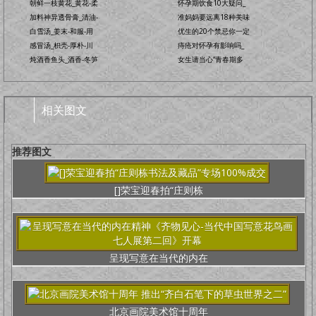
朝鲜一枝黄花_黄花-柔
怀孕期饮食10大疑问_
加料神异透骨膏_清油-
准妈妈要远离18种美味
白雪汤_姜末-和服-用
优生的20个禁忌你一定
感冒汤_枳壳-厚朴-川
痔疮对怀孕有影响吗_
炖酒香鱼头_酒香-冬笋
女生请当心“青春期多
相关图文
推荐图文
[]荣宝迎春拍“庄则栋
呈现写意在当代的内在
北京画院美术馆十周年