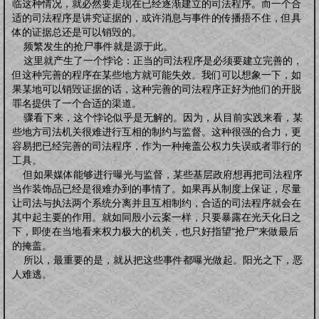
怀孕前
怀孕期
分娩期
产后期
临这种情况，就必然要走现在已经逐渐建立的司法程序。而一个合
婴幼卫保
适的司法程序是讲究证据的，或许消息与事件的传播捂不住，但具
体的证据总还是可以销毁的。
健康教育
家居卫生
保健常识
卫生清洁
婴幼健康
护理卫生
日常除菌
频繁发生的抢尸事件就是源于此。
日常消毒
这里就产生了一个悖论：正当的司法程序是必须要建立完善的，
但这种完善的程序在某些地方就可能失效。我们可以想象一下，如
果某地可以销毁证据的话，这种完善的司法程序正好为他们的开脱
罪名提供了一个合适的渠道。
骤看下来，这个悖论似乎是无解的。因为，从目前实践来看，某
些地方司法机关很难进行互相的制约与监督。这种很强的合力，更
容易把已经完善的司法程序，作为一种掩盖公权力失误或者罪行的
工具。
但如果媒体能够进行曝光与监督，某些基层政府想再把司法程序
当作装饰品已经是很难办到的事情了。如果再从制度上保证，尽量
让司法与执法两个系统分离并且互相制约，合适的司法程序就会在
其中起主要的作用。就如同殷小云案一样，只要暴露在光天化日之
下，即使在当地看来权力极大的机关，也只好指望“抢尸”来做最后
的掩盖。
所以，最重要的是，就从把这些事件都曝光做起。阳光之下，恶
人难逃。