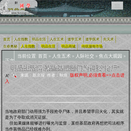
首页
人生指数
明品生活
人生五术
道学五术
道学医术
先天术
相关栏目导航：
|
|
|
|
生命奥秘
人生指数
明品生活
明品商城
传统服饰市场
当前位置:
首页
»
人生五术
»
人际社交
»
焦点大观园
»
正文
用户入口导航
明品生活网:某些基层部门为何要“抢尸”
版权声明,必须查看=>点击进
来源：新京报 作者：秋痕
企业用户
道学五术
人生五术
社会科技
学术研究
宗教融合
入
道学经
四库全
轩怡文
养生撷
道家文
哲学宗
古典散
古典诗
古典小
外国文
新约
旧
可兰经
纪实文
佛教经
典
书
苑
粹
化
教
文
词
说
学
约
约
学
文
当地政府部门动用强力手段抢夺尸体，并且希望早日火化，其实就
人生指数
是为了夺取或消灭证据。
人生指数
社会指数
职业指数
道德指数
基元指数
康寿指数
先天指数
但如果媒体能够进行曝光与监督，某些基层政府再想把司法程序
上古咒语
当作装饰品已经很难办到。