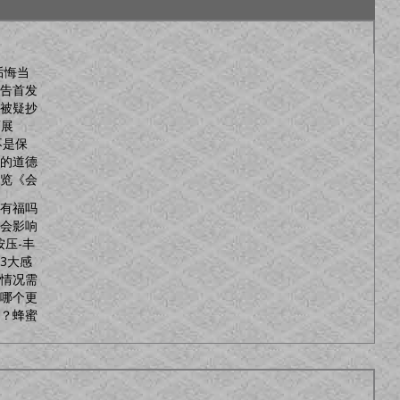
后悔当
告首发
被疑抄
画展
不是保
的道德
览《会
有福吗
会影响
按压-丰
3大感
情况需
肉哪个更
？蜂蜜