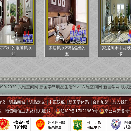
可不知的电脑风水
家居风水不利婚姻的
家居风水中盆栽
知
五
该
999-2020 六维空间网 新国学™ 明品生活™ > 六维空间网 新国学网 版
协议
|
明品商城
|
明品定义
|
中正汉服
|
新国学体系
|
合作加盟
|
加入我们
备案、增值电信业务及相关证书：
辽ICP备17021960号
京公网安备号:11