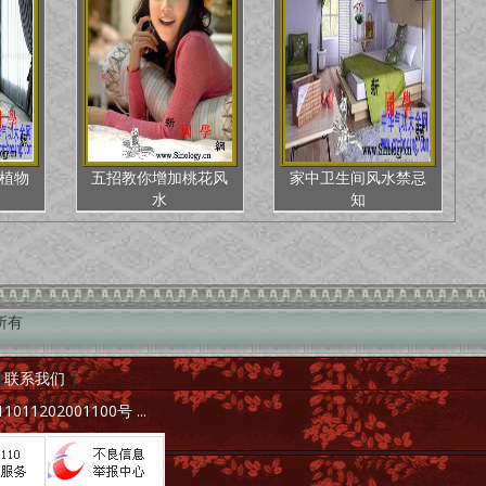
植物
五招教你增加桃花风
家中卫生间风水禁忌
水
知
权所有
|
联系我们
|
011202001100号
...