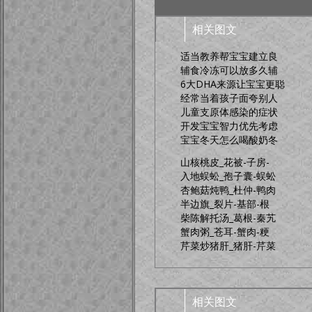
相关图文
适当教养帮宝宝建立良
辅食冷冻可以放多久辅
6大DHA来源让宝宝更聪
经常当着孩子面夸别人
儿童支原体感染的症状
开发宝宝智力优先考虑
宝宝冬天怎么喝酸奶冬
山核桃皮_花被-子房-
入地蜈蚣_孢子囊-蜈蚣
杏鲍菇炖鸭_杜仲-鸭肉
半边旗_裂片-基部-根
柴陈解托汤_葛根-秦艽
蟹肉粥_苍耳-蟹肉-粳
芹菜炒猪肝_猪肝-芹菜
相关图文