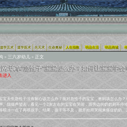
|
|
|
道学五术
道学医术
先天术
生命奥秘
人生指数
明品生活
明品商城
构
»
三六岁幼儿
» 正文
网:该拿“急性子”宝宝怎么办？如何让宝宝学会等
击进入
宝宝天生急性子没有耐心该怎么办？面对急性子的宝宝，爸妈该怎么办？张
声。我循声望去，看见一个2岁左右的宝宝在哭闹，而旁边的奶奶则不停地
等晾凉一点了再喂孩子。结果，孩子等不及，就开始用哭闹来催促奶奶。