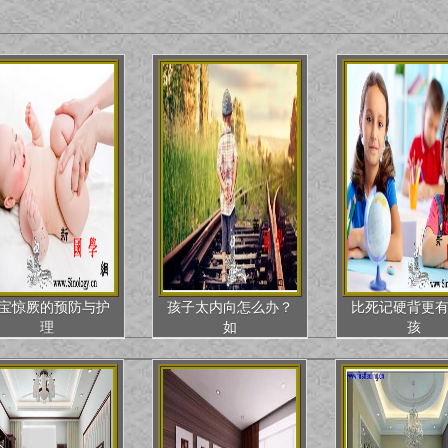
宝惊厥的预防与护
孩子太内向怎么办？
比死记硬背更
理
如
孩