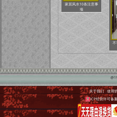
家居风水10条注意事
项
不
@1
关于我们
|
使用
...
ICP经营许可