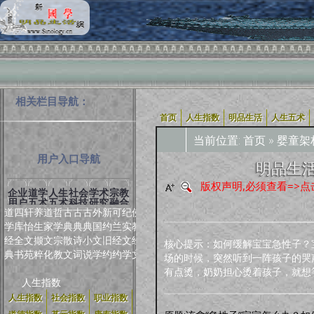
相关栏目导航：
首页
人生指数
明品生活
人生五术
当前位置:
首页
»
婴童架
用户入口导航
明品生活
版权声明,必须查看=>点
企业
道学
人生
社会
学术
宗教
用户
五术
五术
科技
研究
融合
道
四
轩
养
道
哲
古
古
古
外
新
可
纪
佛
学
库
怡
生
家
学
典
典
典
国
约
兰
实
教
经
全
文
撷
文
宗
散
诗
小
文
旧
经
文
经
核心提示：如何缓解宝宝急性子？
典
书
苑
粹
化
教
文
词
说
学
约
约
学
文
场的时候，突然听到一阵孩子的哭
有点烫，奶奶担心烫着孩子，就想
人生指数
人生指数
社会指数
职业指数