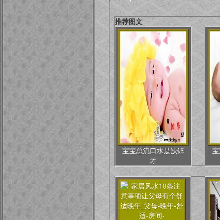
推荐图文
宝宝总流口水是缺锌
宝
才