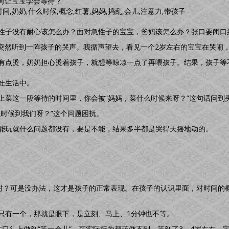
如何让宝宝学会等待？
时间,奶奶,什么时候,概念,红薯,妈妈,捣乱,会儿,注意力,带孩子
性子没有耐心该怎么办？面对急性子的宝宝，爸妈该怎么办？张口要闭口到
，突然听到一阵孩子的哭声。我循声望去，看见一个2岁左右的宝宝在哭闹，
有点烫，奶奶担心烫着孩子，就想等晾凉一点了再喂孩子。结果，孩子等
娃生活中。
上菜这一段等待的时间里，你会被“妈妈，菜什么时候来呀？”这句话问到
么时候到我们呀？”这个问题困扰。
能玩就什么问题都没有，要是不能，结果多半都是哭得天摇地动的。
不对？可是没办法，这才是孩子的正常表现。在孩子的认识里面，对时间的
只有一个，那就是眼下，是立刻、马上、1分钟也不等。
在口头上做到“等一会儿”，可实际行为都还做不到。等到了3、4岁左右