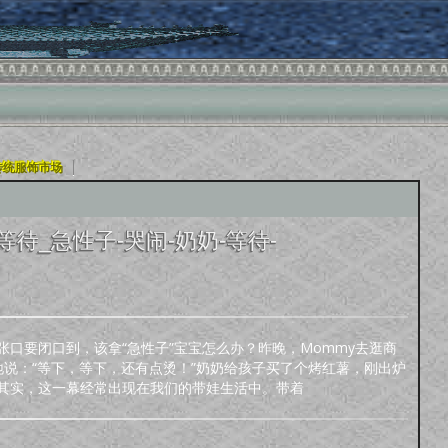
|
传统服饰市场
待_急性子-哭闹-奶奶-等待-
口要闭口到，该拿“急性子”宝宝怎么办？昨晚，Mommy去逛商
说：“等下，等下，还有点烫！”奶奶给孩子买了个烤红薯，刚出炉
其实，这一幕经常出现在我们的带娃生活中。带着