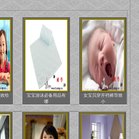
有效给
宝宝游泳必备用品有
女宝贝穿开裆裤导致
哪
小