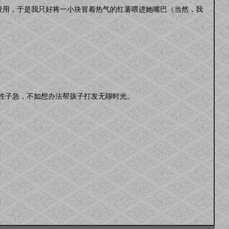
本没用，于是我只好将一小块冒着热气的红薯喂进她嘴巴（当然，我
性子急，不如想办法帮孩子打发无聊时光。