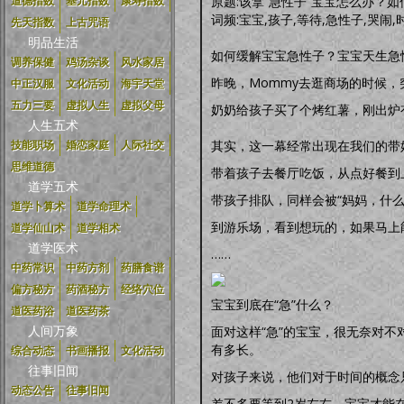
原题:该拿“急性子”宝宝怎么办？
道德指数
基元指数
康寿指数
词频:宝宝,孩子,等待,急性子,哭闹,
先天指数
上古咒语
明品生活
如何缓解宝宝急性子？宝宝天生急
调养保健
鸡汤杂谈
风水家居
昨晚，Mommy去逛商场的时候
中正汉服
文化活动
海宇天堂
五力三要
虚拟人生
虚拟父母
奶奶给孩子买了个烤红薯，刚出炉
人生五术
其实，这一幕经常出现在我们的带
技能职场
婚恋家庭
人际社交
思维道德
带着孩子去餐厅吃饭，从点好餐到
道学五术
带孩子排队，同样会被“妈妈，什
道学卜算术
道学命理术
到游乐场，看到想玩的，如果马上
道学仙山术
道学相术
道学医术
……
中药常识
中药方剂
药膳食谱
偏方秘方
药酒秘方
经络穴位
宝宝到底在“急”什么？
道医药浴
道医药茶
人间万象
面对这样“急”的宝宝，很无奈对
有多长。
综合动态
书画播报
文化活动
往事旧闻
对孩子来说，他们对于时间的概念
动态公告
往事旧闻
差不多要等到2岁左右，宝宝才能