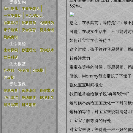
婴童架构
5分钟。
新生婴儿
零壹岁婴儿
一三岁婴幼
三六岁幼儿
总之，在学龄前，等待是宝宝最不
胎教常识
胎教音乐
心理行为
亲子游戏
安全教育
婴儿食谱
可是，在现实生活中，不可能时时
妈妈食谱
如何让宝宝学会等待？
生命奥秘
这个时候，孩子往往容易哭闹、捣
生命探索
数理研究
医学技术
世界科研
转移注意力
先天根基
宝宝在等待的时候，容易哭闹、捣
怀孕前
怀孕期
分娩期
所以，Mommy每次带孩子下馆
产后期
婴幼卫保
强化宝宝时间概念
健康教育
家居卫生
保健常识
我们通常会给孩子说“再等5分钟
卫生清洁
婴幼健康
护理卫生
这时候不妨给宝宝强化一下时间概
日常除菌
日常消毒
这样的等待，对宝宝来说就清楚明
让宝宝了解等待的好处
对宝宝来说，等待是一种不好的体