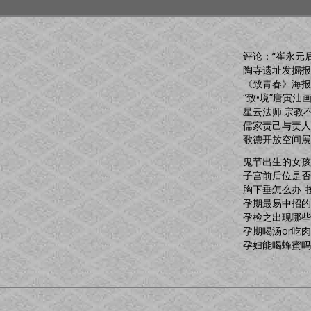
评论：“崔永元
陶寺遗址发掘报
《致青春》海报
“致•境”唐寅油
星云法师:宗教
儒家责己与责人
歌德开放空间展
鬼节出生的女孩
子宫前后位是否
胸下垂怎么办_
孕期最易中招的
孕检之出现哪些
孕期喝汤or吃
孕妇能喝蜂蜜吗