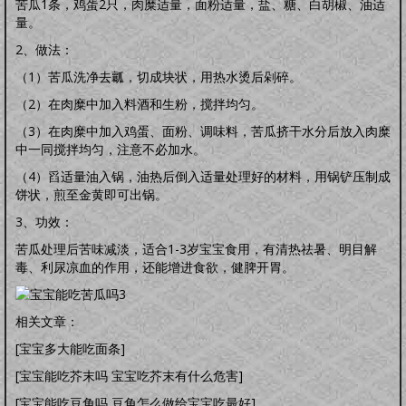
苦瓜1条，鸡蛋2只，肉糜适量，面粉适量，盐、糖、白胡椒、油适
量。
2、做法：
（1）苦瓜洗净去瓤，切成块状，用热水烫后剁碎。
（2）在肉糜中加入料酒和生粉，搅拌均匀。
（3）在肉糜中加入鸡蛋、面粉、调味料，苦瓜挤干水分后放入肉糜
中一同搅拌均匀，注意不必加水。
（4）舀适量油入锅，油热后倒入适量处理好的材料，用锅铲压制成
饼状，煎至金黄即可出锅。
3、功效：
苦瓜处理后苦味减淡，适合1-3岁宝宝食用，有清热祛暑、明目解
毒、利尿凉血的作用，还能增进食欲，健脾开胃。
相关文章：
[宝宝多大能吃面条]
[宝宝能吃芥末吗 宝宝吃芥末有什么危害]
[宝宝能吃豆角吗 豆角怎么做给宝宝吃最好]