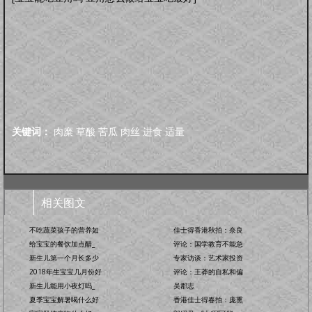
关键词：
肉糜
草酸
苦瓜
肉丝
进食
适量
相关图文
不吃蔬菜孩子的营养如
佳士得香港秋拍：奈良
给宝宝的餐饮加点醋_
评论：国学教育不能急
新生儿第一个月长多少
专家访谈：艺术家投资
2018年生宝宝几月份好
评论：王莽的自私和偏
新生儿能用小夜灯吗_
吴郡志
夏季宝宝解暑喝什么好
香港佳士得春拍：庞熏