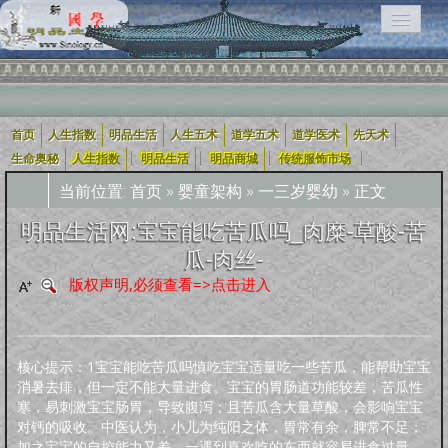
首页
人生指数
明品生活
人生五术
道学五术
道学医术
先天术
相关栏目导航：
|
|
|
|
生命奥秘
人生指数
明品生活
明品商城
传统服饰市场
当前位置:
首页
»
婴童架构
»
一三岁婴幼
» 正文
用户入口导航
明品生活网:宝宝能吃苦瓜吗_肉糜-草酸-苦
瓜-肉丝-
企业用户
道学五术
人生五术
社会科技
学术研究
宗教融合
版权声明,必须查看=>点击进入
道学经
四库全
轩怡文
养生撷
道家文
哲学宗
古典散
古典诗
古典小
外国文
新约
旧
可兰经
纪实文
佛教经
典
书
苑
粹
化
教
文
词
说
学
约
约
学
文
核心提示：1宝宝能吃苦瓜吗慎吃宝宝适量吃一些苦瓜，能帮助宝宝
人生指数
消暑去痱，但一定不能大量进食。宝宝的胃肠道功能较差，苦瓜性
寒，易刺激宝宝肠胃，导致腹泻；且苦瓜含大量草酸，会影响宝宝
人生指数
社会指数
职业指数
道德指数
基元指数
康寿指数
先天指数
对钙的吸收。中医认为，小儿为纯阳之体，胃常有余，脾常不足；
上古咒语
加之宝宝的自控能力又差，一遇到喜欢吃的东西就容易进食过量，