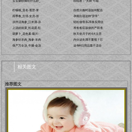
宝宝肠绞痛吃什么好_
郎绍君：“大师”可能
柠檬根_音名-莨菪-苯
自然分娩时该如何配合
四季春_生境-女贞-传
孕期出现这种“异常”
凉拌活海参_江米酒-凉
轻松做母亲28条实用信
上汤娃娃菜_松花蛋-红
准爸爸应该做的产前准
胡萝卜_花色素-裂片-
秋天坐月子的4大注意
海参扒羊肉_海参-羊肉
内分泌失调不重视？它
保产万全汤_牛膝-金汤
这4种日用品最不适合
相关图文
推荐图文