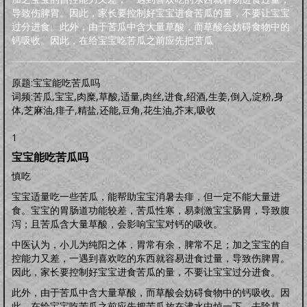
明品生活
导致伤脾胃。因此，家长要控制好宝宝进食苦瓜的量，不要让宝宝
调养保健
鸡汤杂谈
风水家居
中正汉服
文化活动
海宇天堂
五力三要
过分进食。此外，由于苦瓜中含大量草酸，而草酸会妨碍食物中的
虚拟人生
虚拟父母
钙吸收。因此，在给宝宝吃苦瓜之前应先把苦瓜
人生五术
技能职场
婚恋家庭
人际社交
思维道德
道学五术
原题:宝宝能吃苦瓜吗
道学卜算术
道学命理术
道学仙山术
道学相术
词频:苦瓜,宝宝,肉糜,草酸,适量,肉丝,进食,绍酒,生姜,倒入,淀粉,身
道学医术
体,芝麻油,痱子,精盐,还能,豆角,花生油,芥末,吸收
中药常识
中药方剂
药膳食谱
偏方秘方
药酒秘方
经络穴位
道医药浴
1
道医药茶
人间万象
宝宝能吃苦瓜吗
综合动态
书画播报
文化活动
慎吃
往事旧闻
宝宝适量吃一些苦瓜，能帮助宝宝消暑去痱，但一定不能大量进
动态公告
往事旧闻
食。宝宝的胃肠道功能较差，苦瓜性寒，易刺激宝宝肠胃，导致腹
婴童架构
泻；且苦瓜含大量草酸，会影响宝宝对钙的吸收。
新生婴儿
零壹岁婴儿
一三岁婴幼
三六岁幼儿
胎教常识
胎教音乐
中医认为，小儿为纯阳之体，胃常有余，脾常不足；加之宝宝的自
心理行为
亲子游戏
安全教育
婴儿食谱
妈妈食谱
控能力又差，一遇到喜欢吃的东西就容易进食过量，导致伤脾胃。
生命奥秘
因此，家长要控制好宝宝进食苦瓜的量，不要让宝宝过分进食。
生命探索
数理研究
医学技术
世界科研
此外，由于苦瓜中含大量草酸，而草酸会妨碍食物中的钙吸收。因
先天根基
此，在给宝宝吃苦瓜之前应先把苦瓜放在沸水中焯一下，去除草