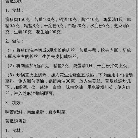
苦瓜炒肉
1、食材：
瘦猪肉150克，苦瓜100克，绍酒10克，酱油10克，鸡蛋清1只，味
精0.5克，精盐3克，干淀粉5克，白糖20克，水淀粉5克，芝麻油5
克，生姜10克，花生油400克。
2、做法：
（1）将猪肉洗净切成6厘米长的肉丝，苦瓜去蒂，挖去内瓤，切成
6厘米左右的长丝，生姜去皮切成细丝。
（2）将肉丝加绍酒5克、精盐2克、鸡蛋清1只，干淀粉拌匀上劲。
（3）炒锅置火上烧热，加入花生油烧至五成热，下肉丝用手勺推动
至熟，倒入漏勺沥油，锅留余油30克，放入生姜丝、苦瓜丝煽炒几
下，加绍酒、盐、酱油、白糖、味精烧沸，用水淀粉勾芡，倒入肉
丝，淋入芝麻油翻锅即可。
3、功效：
味苦咸鲜，肉丝嫩滑，夏令时菜。
苦瓜鸡蛋饼
1、食材：