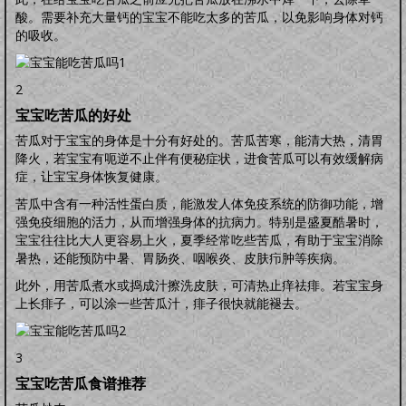
怀孕前
怀孕期
分娩期
产后期
酸。需要补充大量钙的宝宝不能吃太多的苦瓜，以免影响身体对钙
婴幼卫保
的吸收。
健康教育
家居卫生
保健常识
卫生清洁
婴幼健康
护理卫生
日常除菌
日常消毒
2
宝宝吃苦瓜的好处
苦瓜对于宝宝的身体是十分有好处的。苦瓜苦寒，能清大热，清胃
降火，若宝宝有呃逆不止伴有便秘症状，进食苦瓜可以有效缓解病
症，让宝宝身体恢复健康。
苦瓜中含有一种活性蛋白质，能激发人体免疫系统的防御功能，增
强免疫细胞的活力，从而增强身体的抗病力。特别是盛夏酷暑时，
宝宝往往比大人更容易上火，夏季经常吃些苦瓜，有助于宝宝消除
暑热，还能预防中暑、胃肠炎、咽喉炎、皮肤疖肿等疾病。
此外，用苦瓜煮水或捣成汁擦洗皮肤，可清热止痒祛痱。若宝宝身
上长痱子，可以涂一些苦瓜汁，痱子很快就能褪去。
3
宝宝吃苦瓜食谱推荐