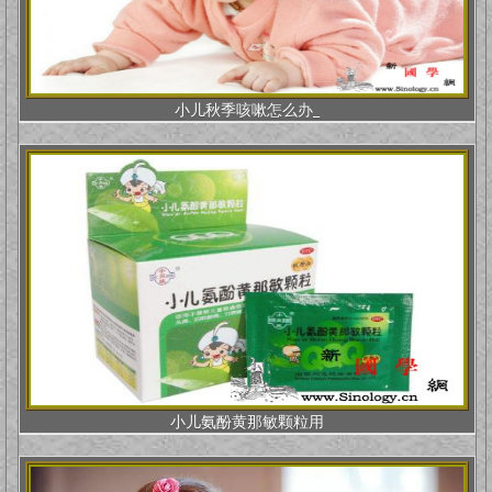
小儿秋季咳嗽怎么办_
小儿氨酚黄那敏颗粒用