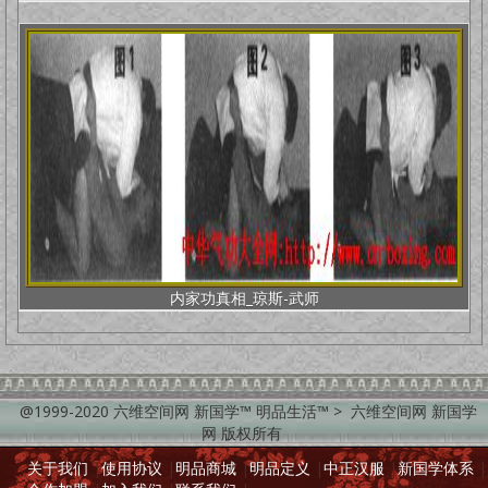
内家功真相_琼斯-武师
@1999-2020 六维空间网 新国学™ 明品生活™ > 六维空间网 新国学
网 版权所有
关于我们
|
使用协议
|
明品商城
|
明品定义
|
中正汉服
|
新国学体系
|