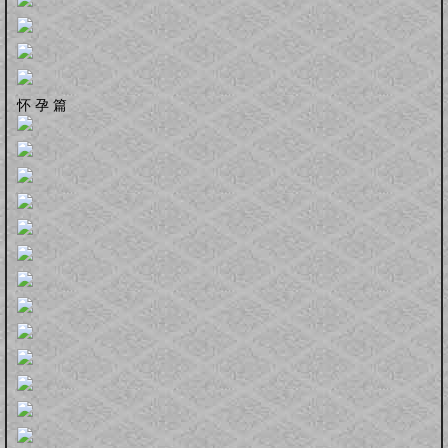
怀孕前
怀孕期
分娩期
产后期
婴幼卫保
健康教育
家居卫生
保健常识
卫生清洁
婴幼健康
护理卫生
日常除菌
日常消毒
怀 孕 篇