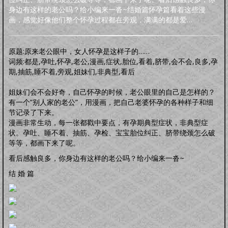
明品生活
身边有这样的老公吗？给小编来一沓~结婚篇怀孕篇看着这些漫
调养保健
鸡汤杂谈
风水家居
中正汉服
文化活动
海宇天堂
五力三要
画，感觉好像他们整个怀孕过程都在旁观，满满的都是爱…
虚拟人生
虚拟父母
人生五术
技能职场
婚恋家庭
人际社交
思维道德
原题:原来老公眼中，女人怀孕是这样子的……
道学五术
词频:都是,孕吐,怀孕,老公,漫画,症状,胎位,看着,脐带,会不会,良多,孕
道学卜算术
道学命理术
道学仙山术
道学相术
期,抽筋,睡不着,旁观,姐妹们,非典型,看后
道学医术
姐妹们会不会好奇，自己怀孕的时候，老公眼里的自己是怎样的？
中药常识
中药方剂
药膳食谱
偏方秘方
药酒秘方
经络穴位
道医药浴
有一个“别人家的老公”，用漫画，把自己老婆怀孕的各种样子和细
道医药茶
节记录了下来。
人间万象
漫画非常生动，每一张都戳中要点，有孕期典型症状，非典型症
综合动态
书画播报
文化活动
状。孕吐、睡不着、抽筋、孕检、宝宝胎位纠正、脐带绕颈怎么破
往事旧闻
等等，都画下来了呢。
动态公告
往事旧闻
看后感触良多，你身边有这样的老公吗？给小编来一沓~
婴童架构
新生婴儿
零壹岁婴儿
一三岁婴幼
三六岁幼儿
胎教常识
胎教音乐
结 婚 篇
心理行为
亲子游戏
安全教育
婴儿食谱
妈妈食谱
生命奥秘
生命探索
数理研究
医学技术
世界科研
先天根基