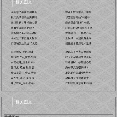
相关图文
孕妈忘了半夜左侧睡会
埃及开罗大学孔子学院
秋天受孕容易生男孩吗
华艺国际冬拍“中国书
详细讲解：孕期烧心是
经典还是"速朽" 传统
患有甲亢能喂奶吗？_
北京匡时2015春拍：傅
准妈妈必备280天孕检
孟德献刀：一场精心策
孕妈这个部位越大生下
王兴斌：由超级黄金周
产后哺乳注意这10大错
纪王崮古墓原址拟建博
山杨树皮_秃疮-树皮-
孕妈忘了半夜左侧睡会
加味戊己汤_黄柏-知母
秋天受孕容易生男孩吗
白簕枝叶_音名-叶柄-
详细讲解：孕期烧心是
甜瓜皮_瓜皮-甜瓜-音
患有甲亢能喂奶吗？_
金边龙舌兰_金边-音名
准妈妈必备280天孕检
蒜红丸_黑皮-浮起-肉
孕妈这个部位越大生下
镰形棘豆_音名-柔毛-
产后哺乳注意这10大错
相关图文