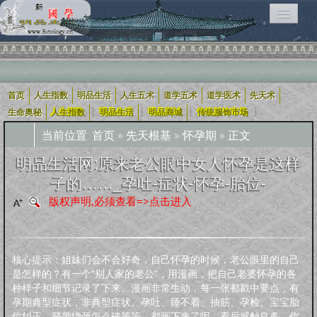
首页
人生指数
明品生活
人生五术
道学五术
道学医术
先天术
相关栏目导航：
|
|
|
|
生命奥秘
人生指数
明品生活
明品商城
传统服饰市场
当前位置:
首页
»
先天根基
»
怀孕期
» 正文
用户入口导航
明品生活网:原来老公眼中女人怀孕是这样
子的……_孕吐-症状-怀孕-胎位-
企业用户
道学五术
人生五术
社会科技
学术研究
宗教融合
版权声明,必须查看=>点击进入
道学经
四库全
轩怡文
养生撷
道家文
哲学宗
古典散
古典诗
古典小
外国文
新约
旧
可兰经
纪实文
佛教经
典
书
苑
粹
化
教
文
词
说
学
约
约
学
文
核心提示：姐妹们会不会好奇，自己怀孕的时候，老公眼里的自己
人生指数
是怎样的？有一个“别人家的老公”，用漫画，把自己老婆怀孕的各
种样子和细节记录了下来。漫画非常生动，每一张都戳中要点，有
人生指数
社会指数
职业指数
道德指数
基元指数
康寿指数
先天指数
孕期典型症状，非典型症状。孕吐、睡不着、抽筋、孕检、宝宝胎
上古咒语
位纠正、脐带绕颈怎么破等等，都画下来了呢。看后感触良多，你