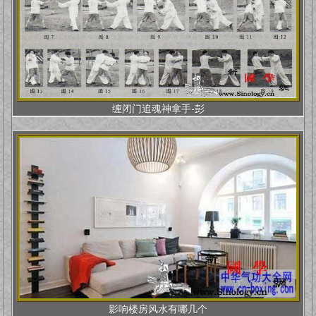
缠闭门追魂神拿手-彭
影响楼房风水有哪几个