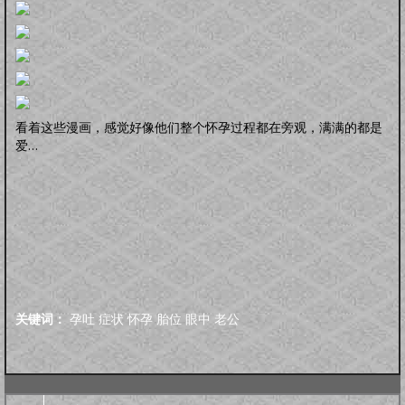
看着这些漫画，感觉好像他们整个怀孕过程都在旁观，满满的都是
爱…
关键词：
孕吐
症状
怀孕
胎位
眼中
老公