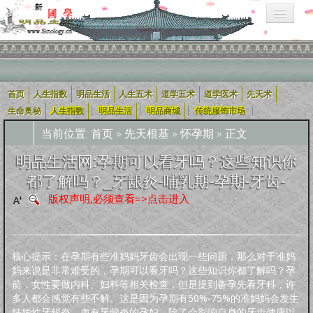
首页
人生指数
明品生活
人生五术
道学五术
道学医术
先天术
相关栏目导航：
|
|
|
|
生命奥秘
人生指数
明品生活
明品商城
传统服饰市场
当前位置:
首页
»
先天根基
»
怀孕期
» 正文
用户入口导航
明品生活网:孕期可以看牙吗？这些知识你
都了解吗？_牙龈炎-哺乳期-孕期-牙齿-
企业用户
道学五术
人生五术
社会科技
学术研究
宗教融合
版权声明,必须查看=>点击进入
道学经
四库全
轩怡文
养生撷
道家文
哲学宗
古典散
古典诗
古典小
外国文
新约
旧
可兰经
纪实文
佛教经
典
书
苑
粹
化
教
文
词
说
学
约
约
学
文
核心提示：在孕期有些准妈妈牙齿会出现一些问题，那么对于准妈
人生指数
妈来说是非常难受的，孕期可以看牙吗？这些知识你都了解吗？孕
前，女性要做内科、妇科等相关检查，但是提到备孕先看牙科，许
人生指数
社会指数
职业指数
道德指数
基元指数
康寿指数
先天指数
多人都会感觉有些不解。这是因为孕期有50%-75%的准妈妈会发生
上古咒语
妊娠性牙龈炎，患有牙龈炎的孕妇，除了会影响自身的牙齿健康以