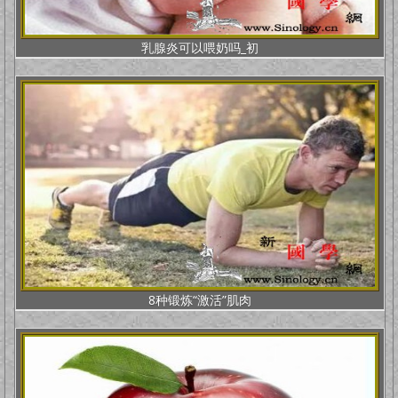
乳腺炎可以喂奶吗_初
8种锻炼“激活”肌肉