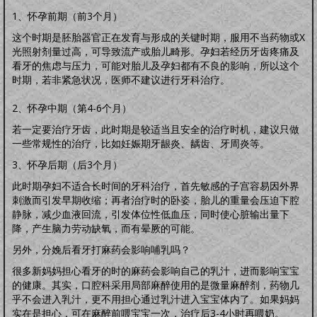
怀孕前
怀孕期
分娩期
产后期
1、怀孕前期（前3个月）
婴幼卫保
健康教育
家居卫生
保健常识
卫生清洁
婴幼健康
护理卫生
日常除菌
这个时期是胚胎器官正在发育与形成的关键时期，服用不当药物或X
日常消毒
光照射剂量过高，可导致流产或胎儿畸形。孕妇若经历牙齿疼痛及
看牙的焦虑与压力，可能对胎儿及孕妇都有不良的影响，所以这个
时期，若非紧急状况，医师不建议进行牙科治疗。
2、怀孕中期（第4-6个月）
若一定要治疗牙齿，此时期是较适当且安全的治疗时机，建议只做
一些常规性的治疗，比如妊娠期牙龈炎、龋齿、牙周炎等。
3、怀孕后期（后3个月）
此时期孕妇不适合长时间的牙科治疗，首先敏感的子宫容易因外界
刺激而引发早期收缩；再者治疗时的卧姿，胎儿的重量会压迫下腔
静脉，减少血液回流，引发体位性低血压，同时使心脏输出量下
降，产生脑力劳动缺氧，而有晕厥的可能。
另外，分娩后看牙打麻药会影响哺乳吗？
很多新妈妈担心看牙的时的麻药会影响自己的乳汁，进而影响宝宝
的健康。其实，口腔科采用局部麻醉使用的是微量麻醉剂，药物几
乎不会进入乳汁，更不用担心通过乳汁进入宝宝体内了。如果妈妈
实在是担心，可在麻醉前喂宝宝一次，治疗后3-4小时再喂奶。