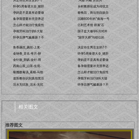
决定你生男生女的7个
“沟通·共融”异质共
怀孕5周食谱大全_猪肝
乡村教师应成为传统文
孕妈是不是真有必要做
春晚后，舆论别自娱自
备孕期需要补充营养还
沉睡800年的"南海一号
怎么样才能治疗免疫性
亿利艺术馆 群展“石
孕期牙科治疗的6大疑
国子监大修毕6月对外
怀孕后脾气贼暴躁？不
“国学大师”与错位的
鱼香藕丝_藕丝-上浆-
决定你生男生女的7个
金纳香_音名-萼片-卵
怀孕5周食谱大全_猪肝
金针散_胆矾-金针-用
孕妈是不是真有必要做
西南山茶_山茶-生境-
备孕期需要补充营养还
银翘败毒汤_葛根-马勃
怎么样才能治疗免疫性
道医教你识别真假黑豆
孕期牙科治疗的6大疑
活水无忧散_活水-无忧
怀孕后脾气贼暴躁？不
相关图文
推荐图文