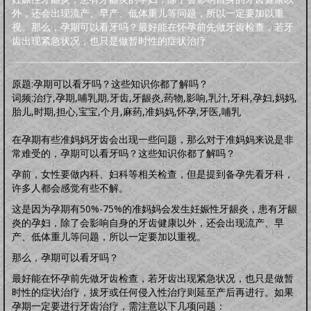
明品生活
外，还会出现流产、早产、低体重儿等问题，所以一定要加以重
调养保健
鸡汤杂谈
风水家居
中正汉服
文化活动
海宇天堂
五力三要
视。那么，孕期可以看牙吗？最好能在怀孕前先做牙齿检查，若牙
虚拟人生
虚拟父母
齿出现紧急状况，也只是做暂时性的症状治疗
人生五术
技能职场
婚恋家庭
人际社交
思维道德
道学五术
原题:孕期可以看牙吗？这些知识你都了解吗？
道学卜算术
道学命理术
道学仙山术
道学相术
词频:治疗,孕期,哺乳期,牙齿,牙龈炎,药物,影响,乳汁,牙科,孕妇,妈妈,
道学医术
胎儿,时期,担心,宝宝,个月,麻药,准妈妈,怀孕,牙医,哺乳
中药常识
中药方剂
药膳食谱
偏方秘方
药酒秘方
经络穴位
道医药浴
在孕期有些准妈妈牙齿会出现一些问题，那么对于准妈妈来说是非
道医药茶
常难受的，孕期可以看牙吗？这些知识你都了解吗？
人间万象
孕前，女性要做内科、妇科等相关检查，但是提到备孕先看牙科，
综合动态
书画播报
文化活动
许多人都会感觉有些不解。
往事旧闻
动态公告
往事旧闻
这是因为孕期有50%-75%的准妈妈会发生妊娠性牙龈炎，患有牙龈
婴童架构
炎的孕妇，除了会影响自身的牙齿健康以外，还会出现流产、早
新生婴儿
零壹岁婴儿
一三岁婴幼
三六岁幼儿
胎教常识
胎教音乐
产、低体重儿等问题，所以一定要加以重视。
心理行为
亲子游戏
安全教育
婴儿食谱
妈妈食谱
那么，孕期可以看牙吗？
生命奥秘
最好能在怀孕前先做牙齿检查，若牙齿出现紧急状况，也只是做暂
生命探索
数理研究
医学技术
世界科研
时性的症状治疗，拔牙或任何侵入性治疗则延至产后再进行。如果
先天根基
孕期一定要进行牙齿治疗，需注意以下几项问题：