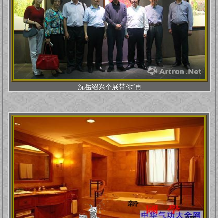
沈岳绍兴个展带你“再