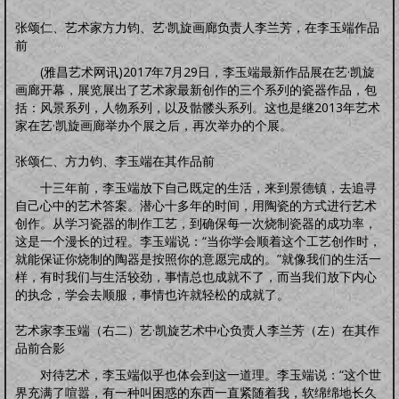
明品生活
调养保健
鸡汤杂谈
风水家居
中正汉服
文化活动
海宇天堂
五力三要
张颂仁、艺术家方力钧、艺·凯旋画廊负责人李兰芳，在李玉端作品
前
虚拟人生
虚拟父母
人生五术
(雅昌艺术网讯)2017年7月29日，李玉端最新作品展在艺·凯旋
技能职场
婚恋家庭
人际社交
思维道德
画廊开幕，展览展出了艺术家最新创作的三个系列的瓷器作品，包
道学五术
括：风景系列，人物系列，以及骷髅头系列。这也是继2013年艺术
道学卜算术
道学命理术
道学仙山术
道学相术
家在艺·凯旋画廊举办个展之后，再次举办的个展。
道学医术
张颂仁、方力钧、李玉端在其作品前
中药常识
中药方剂
药膳食谱
偏方秘方
药酒秘方
经络穴位
道医药浴
道医药茶
十三年前，李玉端放下自己既定的生活，来到景德镇，去追寻
人间万象
自己心中的艺术答案。潜心十多年的时间，用陶瓷的方式进行艺术
创作。从学习瓷器的制作工艺，到确保每一次烧制瓷器的成功率，
综合动态
书画播报
文化活动
这是一个漫长的过程。李玉端说：“当你学会顺着这个工艺创作时，
往事旧闻
就能保证你烧制的陶器是按照你的意愿完成的。”就像我们的生活一
动态公告
往事旧闻
样，有时我们与生活较劲，事情总也成就不了，而当我们放下内心
婴童架构
的执念，学会去顺服，事情也许就轻松的成就了。
新生婴儿
零壹岁婴儿
一三岁婴幼
三六岁幼儿
胎教常识
胎教音乐
心理行为
亲子游戏
安全教育
婴儿食谱
妈妈食谱
艺术家李玉端（右二）艺·凯旋艺术中心负责人李兰芳（左）在其作
生命奥秘
品前合影
生命探索
数理研究
医学技术
世界科研
对待艺术，李玉端似乎也体会到这一道理。李玉端说：“这个世
先天根基
界充满了喧嚣，有一种叫困惑的东西一直紧随着我，软绵绵地长久