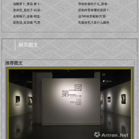
油酥萝卜_青蒜-萝卜-
孕前饮食吃什么_甜食-
发灰煎_菟丝子-白汤-
胚胎停育有哪些原因？
金银蛎子_金银-精盐-
这3种体质被称为“易
延附汤_延胡索-气滞-
乳腺炎乳汁是什么颜色
相关图文
推荐图文