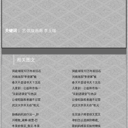
关键词：
艺·凯旋画廊
李玉端
相关图文
洞庭湖现10万年前旧石
洞庭湖现10万年前旧石
河南洛阳“李密冢”被
河南洛阳“李密冢”被
春天不是读书天？沈岳
春天不是读书天？沈岳
儿童剧：公益和市场一
儿童剧：公益和市场一
“京剧进课堂”引热议
“京剧进课堂”引热议
让侵犯版权者越不过雷
让侵犯版权者越不过雷
武汉大学开天价"乾元
武汉大学开天价"乾元
胁痛的药浴疗法一_肝
生完孩子胯变得又宽又
川槿散_顽癣-斑蝥-巴
孕妇怎么选择防晒霜_
冬菜炒蚕豆_蚕豆-冬菜
新妈妈感冒后如何继续