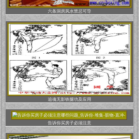
六条洞房风水禁忌可导
追魂无影铁腿功及应用
告诉你买房子必须注意