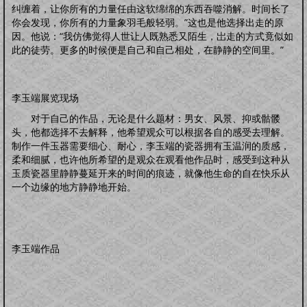
怀孕前
怀孕期
分娩期
产后期
纠缠着，让你所有的力量任由这软绵绵的东西吞噬消解。时间长了
婴幼卫保
你会发现，你所有的力量象羽毛般轻弱。”这也是他选择出走的原
健康教育
家居卫生
保健常识
卫生清洁
婴幼健康
护理卫生
日常除菌
因。他说：“我仿佛觉得人世让人既熟悉又陌生，岀走的方式竟似如
日常消毒
此的徒劳。更多的时候便是自己和自己相处，在静静的空间里。”
李玉端展览现场
对于自己的作品，无论是什么题材：男女、风景、抑或骷髅
头，他都选择不去解释，他希望观众可以根据各自的感受去理解。
制作一件玉器需要细心、耐心，李玉端的瓷器拥有玉温润的质感，
柔和细腻，也许他所希望的是观众在观看他作品时，感受到这种从
玉质瓷器里静静蔓延开来的时间的痕迹，就像他生命的自在快乐从
一个边缘的地方静静地开始。
李玉端作品