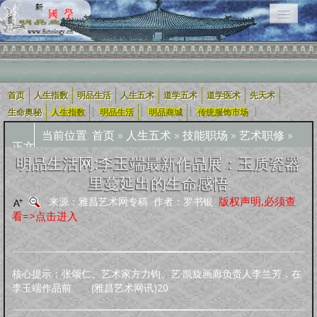
首页
人生指数
明品生活
人生五术
道学五术
道学医术
先天术
相关栏目导航：
|
|
|
|
生命奥秘
人生指数
明品生活
明品商城
传统服饰市场
当前位置:
首页
»
人生五术
»
技能职场
»
艺术职修
»
正文
用户入口导航
明品生活网:李玉端最新作品展：玉质瓷器
里蔓延出的生命感悟
企业用户
道学五术
人生五术
社会科技
学术研究
宗教融合
版权声明,必须查
来源：雅昌艺术网专稿 作者：罗书银
看=>点击进入
道学经
四库全
轩怡文
养生撷
道家文
哲学宗
古典散
古典诗
古典小
外国文
新约
旧
可兰经
纪实文
佛教经
典
书
苑
粹
化
教
文
词
说
学
约
约
学
文
人生指数
核心提示：张颂仁、艺术家方力钧、艺·凯旋画廊负责人李兰芳，在
李玉端作品前 (雅昌艺术网讯)20
人生指数
社会指数
职业指数
道德指数
基元指数
康寿指数
先天指数
上古咒语