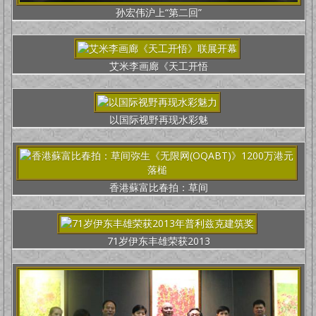
孙宏伟沪上“第二回”
艾米李画廊《天工开悟
以国际视野再现水彩魅
香港蘇富比春拍：草间
71岁伊东丰雄荣获2013