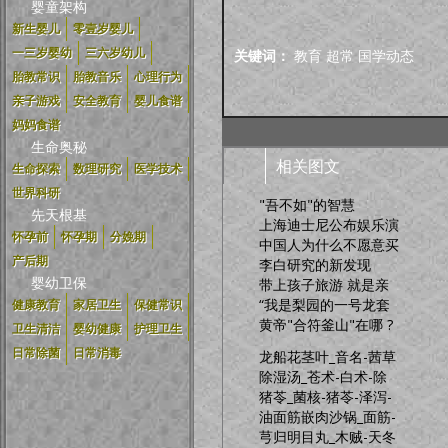
婴童架构
新生婴儿
零壹岁婴儿
一三岁婴幼
三六岁幼儿
关键词：
教育
超常
国学动态
胎教常识
胎教音乐
心理行为
亲子游戏
安全教育
婴儿食谱
妈妈食谱
生命奥秘
相关图文
生命探索
数理研究
医学技术
世界科研
"吾不如"的智慧
先天根基
上海迪士尼公布娱乐演
怀孕前
怀孕期
分娩期
中国人为什么不愿意买
产后期
李白研究的新发现
婴幼卫保
带上孩子旅游 就是亲
“我是梨园的一号龙套
健康教育
家居卫生
保健常识
黄帝"合符釜山"在哪 ?
卫生清洁
婴幼健康
护理卫生
日常除菌
日常消毒
龙船花茎叶_音名-茜草
除湿汤_苍术-白术-除
猪苓_菌核-猪苓-泽泻-
油面筋嵌肉沙锅_面筋-
芎归明目丸_木贼-天冬