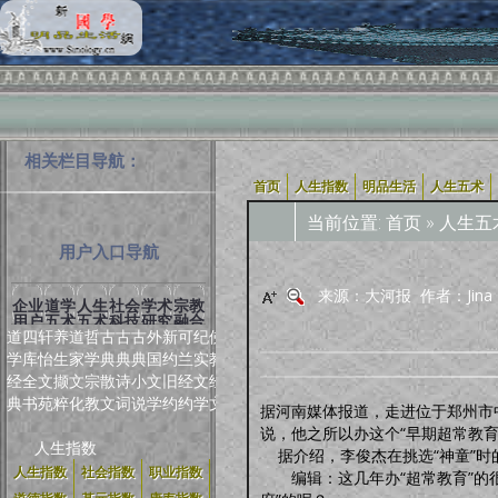
相关栏目导航：
首页
人生指数
明品生活
人生五术
当前位置:
首页
»
人生五
用户入口导航
来源：大河报 作者：Jin
企业
道学
人生
社会
学术
宗教
用户
五术
五术
科技
研究
融合
道
四
轩
养
道
哲
古
古
古
外
新
可
纪
佛
学
库
怡
生
家
学
典
典
典
国
约
兰
实
教
经
全
文
撷
文
宗
散
诗
小
文
旧
经
文
经
典
书
苑
粹
化
教
文
词
说
学
约
约
学
文
据河南媒体报道，走进位于郑州市
说，他之所以办这个“早期超常教
人生指数
据介绍，李俊杰在挑选“神童”时
人生指数
社会指数
职业指数
编辑：这几年办“超常教育”的很