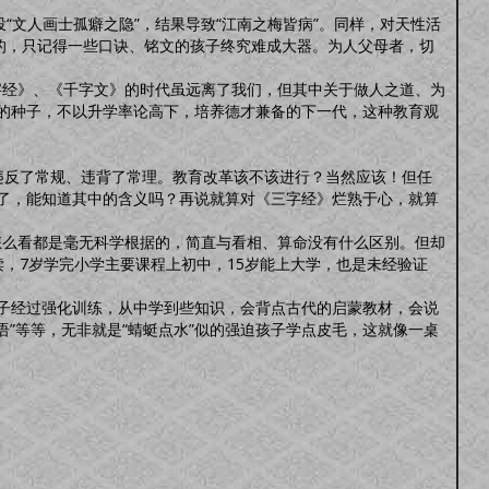
文人画士孤癖之隐”，结果导致“江南之梅皆病”。同样，对天性活
的，只记得一些口诀、铭文的孩子终究难成大器。为人父母者，切
字经》、《千字文》的时代虽远离了我们，但其中关于做人之道、为
的种子，不以升学率论高下，培养德才兼备的下一代，这种教育观
违反了常规、违背了常理。教育改革该不该进行？当然应该！但任
了，能知道其中的含义吗？再说就算对《三字经》烂熟于心，就算
怎么看都是毫无科学根据的，简直与看相、算命没有什么区别。但却
读，7岁学完小学主要课程上初中，15岁能上大学，也是未经验证
经过强化训练，从中学到些知识，会背点古代的启蒙教材，会说
”等等，无非就是“蜻蜓点水”似的强迫孩子学点皮毛，这就像一桌