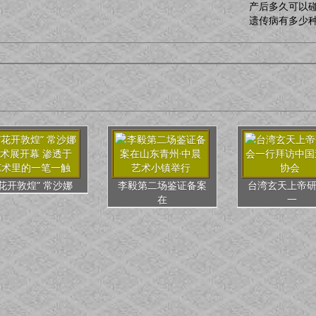
产后多久可以
遗传病有多少种
“花开敦煌” 常沙娜
李毅第二场鉴证备案
台湾玄天上帝
在
一