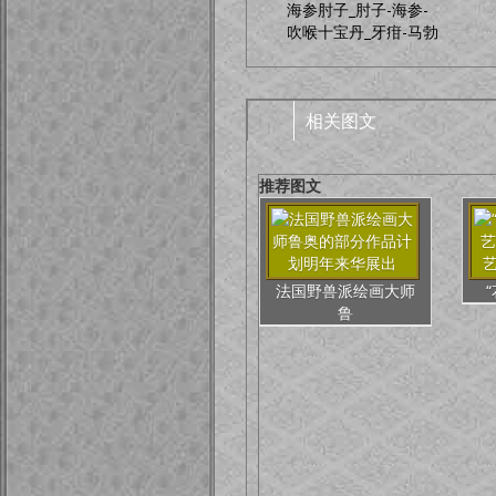
海参肘子_肘子-海参-
吹喉十宝丹_牙疳-马勃
相关图文
推荐图文
法国野兽派绘画大师
鲁