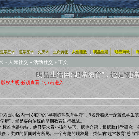
|
|
|
道学五术
道学医术
先天术
生命奥秘
人生指数
明品生活
明品商城
术
»
人际社交
»
活动社交
» 正文
明品生活网:“超常教育”，还是“违
版权声明,必须查看=>点击进入
a
中方园小区内一民宅中的“早期超常教育学府”，9名身着统一深蓝色学生装
育学府”，就是要向传统的早期教育进行挑战。
的标准也很独特，他只要求看小孩的头形。据他介绍，根据脑科学研究，头
多，类似的新闻时有所见。一个有趣的现象是，类似的“超常教育”总与“