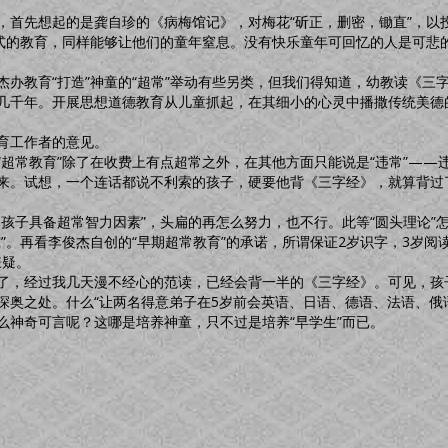
先想起的是龚自珍的《病梅馆记》，对梅花“斫正，删密，锄直”，以投“
”式的教育，同样能够让他们的童年窒息。没有快乐童年可回忆的人是可悲
教育“打造”神童的“超常”举动有些另类，但我们得知道，幼教读《三
几千年。开展思想道德教育从儿童抓起，在其细小的心灵中播撒传统美德
育工作者的意见。
常教育”除了在收费上有点超常之外，在其他方面只能说是“违常”——
来。试想，一个连话都说不利索的孩子，硬要他背《三字经》，就算背过
子具备超常智力因素”，头扁的再怎么努力，也不行。此等“圆头理论”
”。再看李俊杰自创的“早期超常教育”的承诺，所谓保证2岁识字，3岁阅
嫌疑。
，经过我几天漫不经心的范读，已经会背一半的《三字经》。可见，孩子
深奥之处。什么“让两名得意弟子在5岁前会英语、日语、德语、法语、俄语
么神奇可言呢？这哪是培养神童，只不过是培养“早学生”而已。