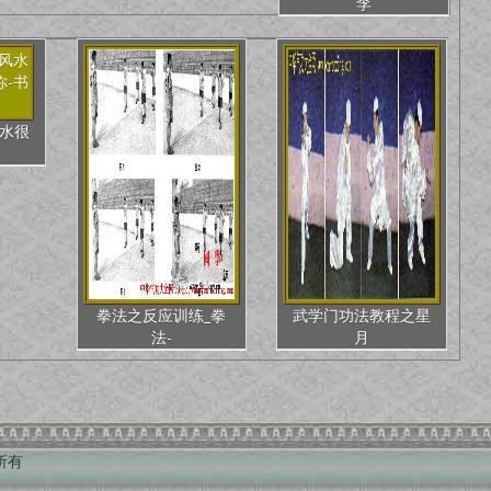
李
水很
拳法之反应训练_拳
武学门功法教程之星
法-
月
权所有