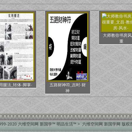
大师教你书房风
重
用腿法_转体-脚掌-
五路财神符_吉时-财
神
999-2020 六维空间网 新国学™ 明品生活™ > 六维空间网 新国学网 版