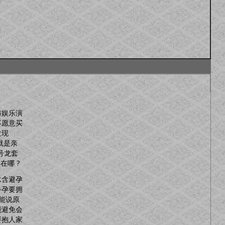
慧
布娱乐演
不愿意买
发现
就是亲
号龙套
在哪 ?
水含避孕
备孕要拥
能说原
能避免会
要抱人家