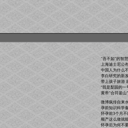
"吾不如"的智
上海迪士尼公
中国人为什么
李白研究的新
带上孩子旅游 
“我是梨园的一
黄帝"合符釜山"
微博疯传自来
孕前知识科学
怀孕前3个月不
顺产这么做就
怀孕后为何不