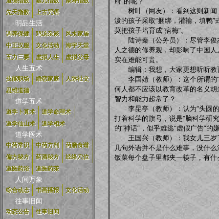
府”的呢？
道德指数
基元指数
康寿指数
树叶（网友）：看到这则新闻，首
先天指数
上古咒语
泼的孩子采取“捆绑，灌输，填鸭
明品生活
莫把孩子培育成“病梅”。
调养保健
鸡汤杂谈
风水家居
陆诗秦（公务员）：尽管李俊杰办
中正汉服
文化活动
海宇天堂
人之德的修养观，却影响了中国人
五力三要
虚拟人生
虚拟父母
实在难能可贵。
人生五术
编辑：我想，大家更想听听教
李国婧（教师）：这个所谓的“超
技能职场
婚恋家庭
人际社交
何人都不应该以教育改革的名义胡
思维道德
智力和能力超常了？
道学五术
李昆亭（教师）：认为“头圆的孩
道学卜算术
道学命理术
打着科学的旗号，说是“脑科学研究
道学仙山术
道学相术
的“神话”，似乎难逃“虚假广告”的
道学医术
王国兴（教师）：我女儿三岁了
中药常识
中药方剂
药膳食谱
几句外语并不是什么难事，没什么
饭菜每个盘子里都夹一筷子，有什
偏方秘方
药酒秘方
经络穴位
道医药浴
道医药茶
人间万象
综合动态
书画播报
文化活动
往事旧闻
动态公告
往事旧闻