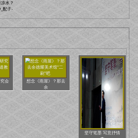
碰凉水？
_配子-
研究会
想念《雨屋》？那去
余
坚守笔墨 写意抒情