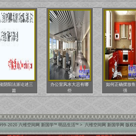
陵阴阳法派论述三
办公室风水大忌有哪
如何正确摆放鱼
篇
些
强
999-2020 六维空间网 新国学™ 明品生活™ > 六维空间网 新国学网 版