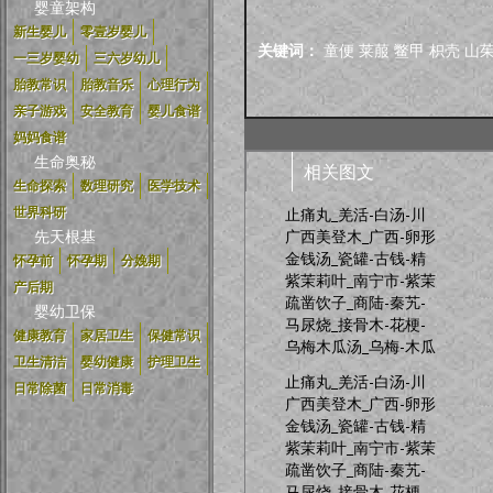
婴童架构
新生婴儿
零壹岁婴儿
关键词：
童便
莱菔
鳖甲
枳壳
山
一三岁婴幼
三六岁幼儿
胎教常识
胎教音乐
心理行为
亲子游戏
安全教育
婴儿食谱
妈妈食谱
生命奥秘
相关图文
生命探索
数理研究
医学技术
止痛丸_羌活-白汤-川
世界科研
先天根基
广西美登木_广西-卵形
金钱汤_瓷罐-古钱-精
怀孕前
怀孕期
分娩期
紫茉莉叶_南宁市-紫茉
产后期
疏凿饮子_商陆-秦艽-
婴幼卫保
马尿烧_接骨木-花梗-
健康教育
家居卫生
保健常识
乌梅木瓜汤_乌梅-木瓜
卫生清洁
婴幼健康
护理卫生
止痛丸_羌活-白汤-川
日常除菌
日常消毒
广西美登木_广西-卵形
金钱汤_瓷罐-古钱-精
紫茉莉叶_南宁市-紫茉
疏凿饮子_商陆-秦艽-
马尿烧_接骨木-花梗-