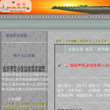
相关栏目导航：
首页
人生指数
明品生活
人生五术
当前位置:
首页
»
道学医
用户入口导航
版权声明,必须查看=>点
企业
道学
人生
社会
学术
宗教
用户
五术
五术
科技
研究
融合
道
四
轩
养
道
哲
古
古
古
外
新
可
纪
佛
学
库
怡
生
家
学
典
典
典
国
约
兰
实
教
经
全
文
撷
文
宗
散
诗
小
文
旧
经
文
经
核心提示：【处方】香附1斤（同艾
典
书
苑
粹
化
教
文
词
说
学
约
约
学
文
切片，半生半炒），生地6两（酒
茱萸肉3两，银柴胡1两，五味子
人生指数
人生指数
社会指数
职业指数