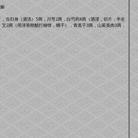
妊娠
），当归身（酒洗）5两，川芎2两，白芍药8两（酒浸，切片，半生
，艾2两（用浸香附醋打糊饼，晒干），青蒿子3两，山茱萸肉3两，