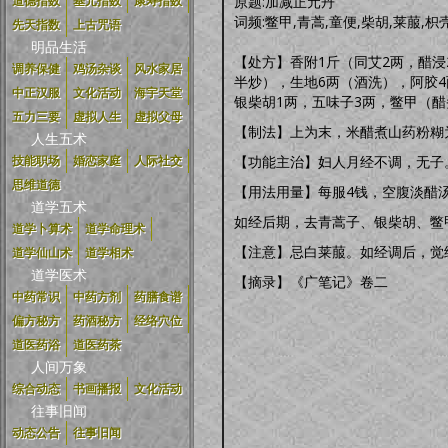
原题:加减正元丹
道德指数
基元指数
康寿指数
词频:鳖甲,青蒿,童便,柴胡,莱菔,枳
先天指数
上古咒语
明品生活
【处方】香附1斤（同艾2两，醋浸
调养保健
鸡汤杂谈
风水家居
半炒），生地6两（酒洗），阿胶
中正汉服
文化活动
海宇天堂
银柴胡1两，五味子3两，鳖甲（醋
五力三要
虚拟人生
虚拟父母
【制法】上为末，米醋煮山药粉糊
人生五术
【功能主治】妇人月经不调，无子
技能职场
婚恋家庭
人际社交
思维道德
【用法用量】每服4钱，空腹淡醋
道学五术
如经后期，去青蒿子、银柴胡、鳖
道学卜算术
道学命理术
【注意】忌白莱菔。如经调后，觉
道学仙山术
道学相术
道学医术
【摘录】《广笔记》卷二
中药常识
中药方剂
药膳食谱
偏方秘方
药酒秘方
经络穴位
道医药浴
道医药茶
人间万象
综合动态
书画播报
文化活动
往事旧闻
动态公告
往事旧闻