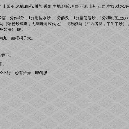
壳,山茱萸,米醋,白芍,川芎,香附,生地,阿胶,月经不调,山药,江西,空腹,盐水,
2宿，分作4分，1分用盐水炒，1分酥炙，1分童便浸炒，1分和乳瓦上炒
4两（蛤粉炒成珠，无则鹿角胶代之），枳壳3两（江西者良，半生半炒）
炙如法）4两。
为丸，如梧桐子大。
。
汤吞下。
甲。
经不行，恐有妊娠，即勿服。