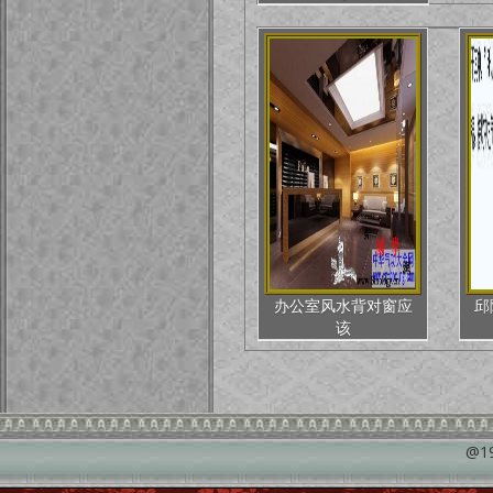
办公室风水背对窗应
邱
该
@1