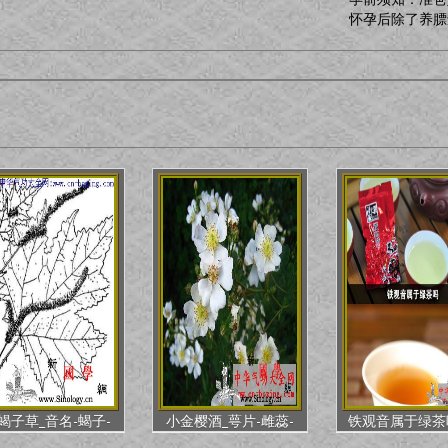
怀孕后除了养膘
蝎子草_音名-蝎子-
小金樱酒_萼片-雌蕊-
铁观音属于绿茶