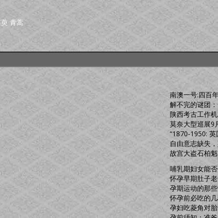
茱萸
青蒿
南澳一号:四百
解不完的谜团：
陕西考古工作机
莫奈大型巡展9
“1870-1950: 
自由意志缺失，
故宫大盗石柏魁
哺乳期妇女能否
怀孕早期肚子老
孕期运动的那些
怀孕前必吃的几
孕妇吃菱角对胎
孕前须知：准爸