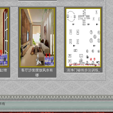
缸增
客厅沙发摆放风水有
清净门秘传步法训练_
哪
权所有