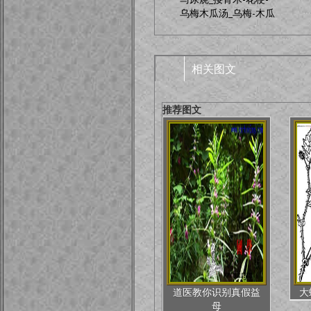
乌梅木瓜汤_乌梅-木瓜
相关图文
推荐图文
道医教你识别真假益
大
母