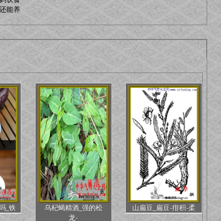
还能养
吗_铁
乌杞蝎精酒_强的松
山扁豆_扁豆-疳积-柔
龙-