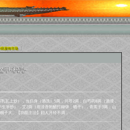
|
传统服饰市场
鳖甲-枳壳-
和乳瓦上炒），当归身（酒洗）5两，川芎2两，白芍药8两（酒浸，
半生半炒），艾2两（用浸香附醋打糊饼，晒干），青蒿子3两，山
梧桐子大。【功能主治】妇人月经不调，