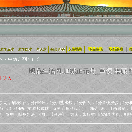
|
|
|
道学五术
道学医术
先天术
生命奥秘
人生指数
明品生活
明品商城
术
»
中药方剂
» 正文
明品生活网:加减正元丹_童便-莱菔-
击进入
2两，醋浸2宿，分作4分，1分用盐水炒，1分酥炙，1分童便浸炒，1分
洗），阿胶4两（蛤粉炒成珠，无则鹿角胶代之），枳壳3两（江西者良，
3两，鳖甲（醋炙如法）4两。【制法】上为末，米醋煮山药粉糊为丸，如