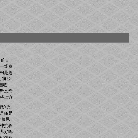
年前古
一场秦
构赴越
月将登
英国收
斯文焉
将上诉
做X光
是痛是
“禁忌
种抗辐
儿好吗
妈饮食