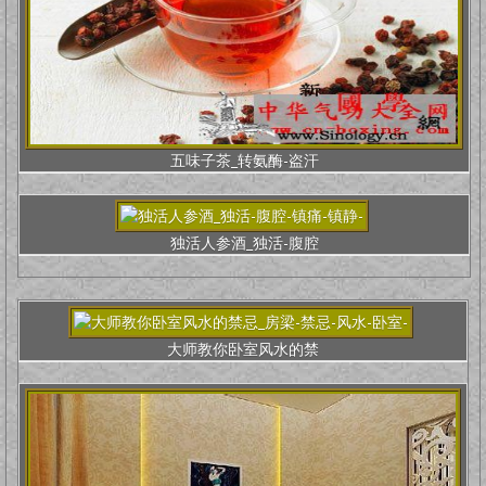
五味子茶_转氨酶-盗汗
独活人参酒_独活-腹腔
大师教你卧室风水的禁