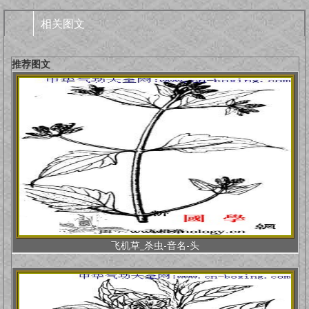
相关图文
推荐图文
飞机草_杀虫-音名-头