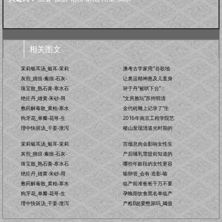
怀孕前
怀孕期
分娩期
产后期
婴幼卫保
健康教育
家居卫生
保健常识
卫生清洁
婴幼健康
护理卫生
日常除菌
日常消毒
相关图文
茉莉银耳汤_银耳-茉莉
澳考古学家用"谷歌地
灰煎_痈疽-瘢痕-石灰-
让奥运精神惠及儿童身
珠宝散_熟石膏-寒水石
评于丹“被哄下台”：
绝疟丹_雄黄-朱砂-用
“文房雅玩”苏州明清
敷药解毒散_黄柏-寒水
金代砖雕上记录了“生
狗牙花_单瓣-花萼-生
2016年南京工程学院艺
理中快斑汤_干姜-泄泻
稷山发现清道光时期的
茉莉银耳汤_银耳-茉莉
宫颈息肉会影响女性生
灰煎_痈疽-瘢痕-石灰-
产后哺乳需提前知道的
珠宝散_熟石膏-寒水石
哪些年龄段的女性更容
绝疟丹_雄黄-朱砂-用
输卵管_会有-造影-输
敷药解毒散_黄柏-寒水
临产前准爸爸千万不要
狗牙花_单瓣-花萼-生
孕晚期饮食黑名单临产
理中快斑汤_干姜-泄泻
产检B超要憋尿吗_阈值