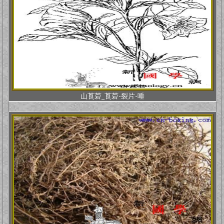
山莨菪_莨菪-裂片-唾