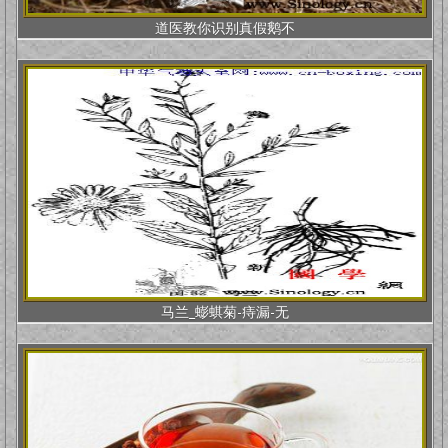
道医教你识别真假鹅不
马兰_蟛蜞菊-痔漏-无