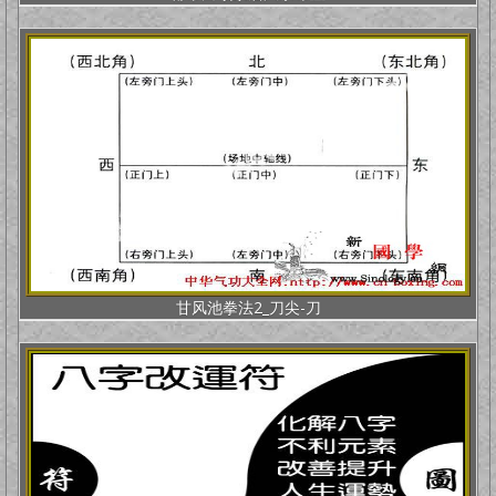
甘风池拳法2_刀尖-刀