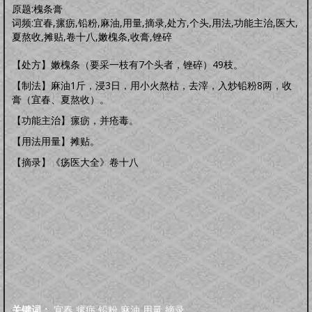
明品生活
原题:槐条膏
调养保健
鸡汤杂谈
风水家居
中正汉服
文化活动
海宇天堂
五力三要
词频:宜春,瘰疬,铅粉,麻油,用量,摘录,处方,个头,用法,功能主治,医大,
虚拟人生
虚拟父母
夏熬收,摊贴,卷十八,嫩槐条,收膏,锉碎
人生五术
【处方】嫩槐条（要采一枝有7个头者，锉碎）49枝。
技能职场
婚恋家庭
人际社交
思维道德
道学五术
【制法】麻油1斤，浸3日，用小火熬枯，去滓，入炒铅粉8两，收
道学卜算术
道学命理术
道学仙山术
道学相术
膏（宜春、夏熬收）。
道学医术
【功能主治】瘰疬，并疮毒。
中药常识
中药方剂
药膳食谱
偏方秘方
药酒秘方
经络穴位
道医药浴
【用法用量】摊贴。
道医药茶
人间万象
【摘录】《疡医大全》卷十八
综合动态
书画播报
文化活动
往事旧闻
动态公告
往事旧闻
婴童架构
新生婴儿
零壹岁婴儿
一三岁婴幼
三六岁幼儿
胎教常识
胎教音乐
心理行为
亲子游戏
安全教育
婴儿食谱
妈妈食谱
生命奥秘
生命探索
数理研究
医学技术
世界科研
先天根基
关键词：
宜春
瘰疬
铅粉
麻油
用量
摘录