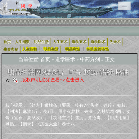
首页
人生指数
明品生活
人生五术
道学五术
道学医术
先天术
相关栏目导航：
|
|
|
|
生命奥秘
人生指数
明品生活
明品商城
传统服饰市场
当前位置:
首页
»
道学医术
»
中药方剂
» 正文
用户入口导航
明品生活网:槐条膏_宜春-瘰疬-铅粉-麻油-
版权声明,必须查看=>点击进入
企业用户
道学五术
人生五术
社会科技
学术研究
宗教融合
道学经
四库全
轩怡文
养生撷
道家文
哲学宗
古典散
古典诗
古典小
外国文
新约
旧
可兰经
纪实文
佛教经
典
书
苑
粹
化
教
文
词
说
学
约
约
学
文
核心提示：【处方】嫩槐条（要采一枝有7个头者，锉碎）49枝。
【制法】麻油1斤，浸3日，用小火熬枯，去滓，入炒铅粉8两，收
膏（宜春、夏熬收）。【功能主治】瘰疬，并疮毒。【用法用量】
人生指数
摊贴。【摘录】《疡医大全》卷十八
人生指数
社会指数
职业指数
道德指数
基元指数
康寿指数
先天指数
上古咒语