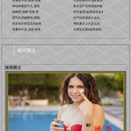
豆腐鱼头汤_鲢鱼-豆腐
心情恶劣时xing爱会伤
神仙饵菟丝子方_菟丝
多次流产后应该如何备
柏树果_柏树-球果-草
科学备孕|如果你在这4
理气化滞健脾汤_商陆-
经产妇宫缩多久会生_
药浴水疗对宝宝的好处
孕妇夏天上火怎么办_
苓夏补中汤_汤加-茯苓
生男生女看b超单就知
相关图文
推荐图文