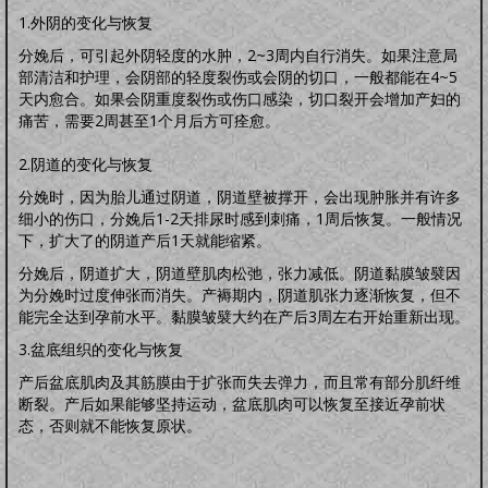
1.外阴的变化与恢复
分娩后，可引起外阴轻度的水肿，2~3周内自行消失。如果注意局
部清洁和护理，会阴部的轻度裂伤或会阴的切口，一般都能在4~5
天内愈合。如果会阴重度裂伤或伤口感染，切口裂开会增加产妇的
痛苦，需要2周甚至1个月后方可痊愈。
2.阴道的变化与恢复
分娩时，因为胎儿通过阴道，阴道壁被撑开，会出现肿胀并有许多
细小的伤口，分娩后1-2天排尿时感到刺痛，1周后恢复。一般情况
下，扩大了的阴道产后1天就能缩紧。
分娩后，阴道扩大，阴道壁肌肉松弛，张力减低。阴道黏膜皱襞因
为分娩时过度伸张而消失。产褥期内，阴道肌张力逐渐恢复，但不
能完全达到孕前水平。黏膜皱襞大约在产后3周左右开始重新出现。
3.盆底组织的变化与恢复
产后盆底肌肉及其筋膜由于扩张而失去弹力，而且常有部分肌纤维
断裂。产后如果能够坚持运动，盆底肌肉可以恢复至接近孕前状
态，否则就不能恢复原状。