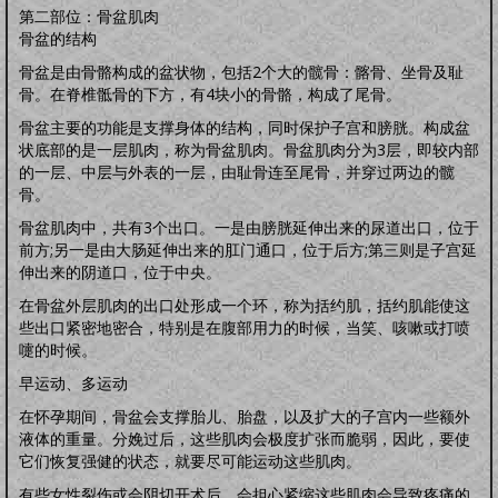
第二部位：骨盆肌肉
骨盆的结构
骨盆是由骨骼构成的盆状物，包括2个大的髋骨：髂骨、坐骨及耻
骨。在脊椎骶骨的下方，有4块小的骨骼，构成了尾骨。
骨盆主要的功能是支撑身体的结构，同时保护子宫和膀胱。构成盆
状底部的是一层肌肉，称为骨盆肌肉。骨盆肌肉分为3层，即较内部
的一层、中层与外表的一层，由耻骨连至尾骨，并穿过两边的髋
骨。
骨盆肌肉中，共有3个出口。一是由膀胱延伸出来的尿道出口，位于
前方;另一是由大肠延伸出来的肛门通口，位于后方;第三则是子宫延
伸出来的阴道口，位于中央。
在骨盆外层肌肉的出口处形成一个环，称为括约肌，括约肌能使这
些出口紧密地密合，特别是在腹部用力的时候，当笑、咳嗽或打喷
嚏的时候。
早运动、多运动
在怀孕期间，骨盆会支撑胎儿、胎盘，以及扩大的子宫内一些额外
液体的重量。分娩过后，这些肌肉会极度扩张而脆弱，因此，要使
它们恢复强健的状态，就要尽可能运动这些肌肉。
有些女性裂伤或会阴切开术后，会担心紧缩这些肌肉会导致疼痛的