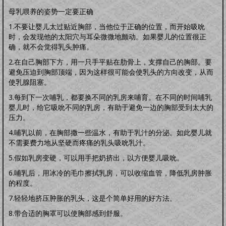
怀孕前
怀孕期
分娩期
产后期
母乳喂养的姿势一定要正确
婴幼卫保
健康教育
家居卫生
保健常识
卫生清洁
婴幼健康
护理卫生
日常除菌
1.不要让婴儿太过贴近胸部，当他位于正确的位置，而开始吸吮
日常消毒
时，会发现他的太阳穴与耳朵微微地颤动。如果婴儿的位置很正
确，就不会觉得乳头肿痛。
2.在自己胸部下方，用一只手平贴在肋骨上，支撑自己的胸部。要
避免压迫到胸部顶端，因为这样很可能会使乳头的方向改变，从而
使乳腺阻塞。
3.每到下一次哺乳，都要换不同的乳房来哺育。在不同的时间哺乳
婴儿时，给它吸吮不同的乳房，有助于避免一边的胸部受到太大的
压力。
4.哺乳以前，在胸部撒一些温水，有助于乳汁的分泌。如此婴儿就
不需要费力地从坚硬而疼痛的乳头吸吮乳汁。
5.假如乳房变硬，可以用手把奶挤出，以方便婴儿吸吮。
6.哺乳后，用冰冷的毛巾擦拭乳房，可以收缩血管，降低乳房肿胀
的程度。
7.轻轻地挤压肿胀的乳头，这是个简单好用的好方法。
8.带合适的胸罩可以使胸部感到舒服。