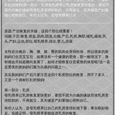
明品生活
杠杠的辣妈!第一部分：乳房母乳喂养让乳房恢复更快更好，要想不
调养保健
鸡汤杂谈
风水家居
中正汉服
文化活动
海宇天堂
五力三要
因为分娩的缘故而使乳房变得软软的，不再挺立，其关键是产妇要
虚拟人生
虚拟父母
细心照料自己。有些人认为，是母乳喂养让自
人生五术
技能职场
婚恋家庭
人际社交
思维道德
道学五术
原题:产后恢复的关键，这四个部位很重要！
道学卜算术
道学命理术
道学仙山术
道学相术
词频:子宫,恢复,骨盆,肌肉,阴道,分娩,产后,乳房,胸部,哺乳,吸吮,乳
道学医术
头,产妇,运动,部位,母乳喂养,排出,婴儿,排尿
中药常识
中药方剂
药膳食谱
偏方秘方
药酒秘方
经络穴位
道医药浴
女性在分娩后，胸、腰、腹、臀的肌肉会变得松弛，所以很多的新
道医药茶
妈妈们生完宝宝后，如果没有一个健康的塑身，那一般情况下，身
人间万象
材都会开始超横向发展了，如何才能恢复往昔紧致的体形呢?这一直
综合动态
书画播报
文化活动
是爱美的新妈妈们最为头痛的问题之一。
往事旧闻
其实新妈妈们产后只要注意这四个私密部位的恢复，用不了多久，
动态公告
往事旧闻
又是一个身材杠杠的辣妈!
婴童架构
新生婴儿
零壹岁婴儿
一三岁婴幼
三六岁幼儿
胎教常识
胎教音乐
第一部分：乳房
心理行为
亲子游戏
安全教育
婴儿食谱
妈妈食谱
母乳喂养让乳房恢复更快更好，要想不因为分娩的缘故而使乳房变
生命奥秘
得软软的，不再挺立，其关键是产妇要细心照料自己。
生命探索
数理研究
医学技术
世界科研
有些人认为，是母乳喂养让自己的乳房变得松弛下垂，事实刚好相
先天根基
反。实践证明，母乳喂养更能促进乳房的恢复。