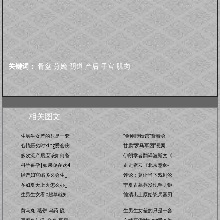
关键词：
骨盆
分娩
阴道
产后
子宫
肌肉
相关图文
生男生女差的只是一套
“金刚博物馆”暨泰会
心情恶劣时xing爱会伤
甘肃“罗马军团”悬案
多次流产后应该如何备
伊朗学者翻译波斯文《
科学备孕|如果你在这4
走进密云《北京意象-
经产妇宫缩多久会生_
评论：莫让当下戏剧沦
孕妇夏天上火怎么办_
宁夏古墓葬发现罕见狮
生男生女看b超单就知
德清出土原始瓷兵器刃
黄乌丸_蒸饼-乌药-硫
生男生女差的只是一套