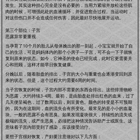
发生。其实这种担心完全是没有必要的，当用力紧缩并放松这些肌
肉的时候，可增强此处的血液循环，并促进愈合过程。当运动时，
对这些伤口并不会造成任何伤害，因此最好尽快地展开运动。
第三个部位：子宫
恶露异常要重视
当孕育了10个月的胎儿从母体娩出的那一刻起，小宝宝就开始了自
己的生活，可是妈妈体内的那个小房子—子宫，可不会一下子就恢
复到原来的状态。如今，它神圣的使命已经完成，此时它更需要关
心和照顾，这样才能早日恢复健康。
分娩以后，随着胎盘的排出，子宫的大小与重量也会逐渐变回到原
来的状态。但是，这个过程大约需要6周的时间。
当子宫恢复的时候，子宫内部不需要的东西会排出。这些排泄物称
为恶露，大约持续3-4周。最初，是由胎盘处排出红色的血来，过了
几天便呈褐色，过了数周以后，则呈黄色。颜色的转变是不可预期
的，因为在这期间，血的流失会有所变化。最常见的是小小的血凝
块。一般的恶露不会有恶臭。如果发现凝块很大，持续性的流失或
极端的流失，或产生恶臭，必须把这种情况告诉助产士或医生。这
意味着子宫内部受到了感染，应该接受治疗。
要想子宫很好恢复，产妇要注意做好以下几方面：