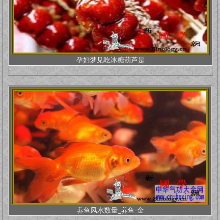
孕妇梦见吃冰糖葫芦是
养鱼风水数量_养鱼-金