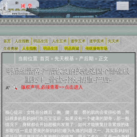
首页
人生指数
明品生活
人生五术
道学五术
道学医术
先天术
相关栏目导航：
|
|
|
|
生命奥秘
人生指数
明品生活
明品商城
传统服饰市场
当前位置:
首页
»
先天根基
»
产后期
» 正文
用户入口导航
明品生活网:产后恢复的关键这四个部位很
重要！_骨盆-分娩-阴道-产后-
企业用户
道学五术
人生五术
社会科技
学术研究
宗教融合
版权声明,必须查看=>点击进入
道学经
四库全
轩怡文
养生撷
道家文
哲学宗
古典散
古典诗
古典小
外国文
新约
旧
可兰经
纪实文
佛教经
典
书
苑
粹
化
教
文
词
说
学
约
约
学
文
核心提示：女性在分娩后，胸、腰、腹、臀的肌肉会变得松弛，所
人生指数
以很多的新妈妈们生完宝宝后，如果没有一个健康的塑身，那一般
情况下，身材都会开始超横向发展了，如何才能恢复往昔紧致的体
人生指数
社会指数
职业指数
道德指数
基元指数
康寿指数
先天指数
形呢?这一直是爱美的新妈妈们最为头痛的问题之一。其实新妈妈们
上古咒语
产后只要注意这四个私密部位的恢复，用不了多久，又是一个身材