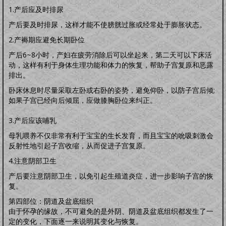
1.产后应及时排尿
产后要及时排尿，这样才能不使膀胱过胀或经常处于膨胀状态。
2.产褥期应避免长期卧位
产后6~8小时，产妇在疲劳消除后可以坐起来，第二天可以下床活
动，这样有利于身体生理功能和体力的恢复，帮助子宫复原和恶露
排出。
卧床休息时尽量采取左卧或右卧的姿势，避免仰卧，以防子宫后倾;
如果子宫已经向后倾屈，应做膝胸卧位来纠正。
3.产后应该哺乳
母乳喂养不仅非常有利于宝宝的生长发育，而且宝宝的吮吸刺激会
反射性地引起子宫收缩，从而促进子宫复原。
4.注意阴部卫生
产后要注意阴部卫生，以免引起生殖道炎症，进一步影响子宫的恢
复。
第四部位：阴道及盆底组织
由于怀孕的缘故，不可避免的是外阴、阴道及盆底组织都发生了一
定的变化，下面逐一来说明其变化与恢复。