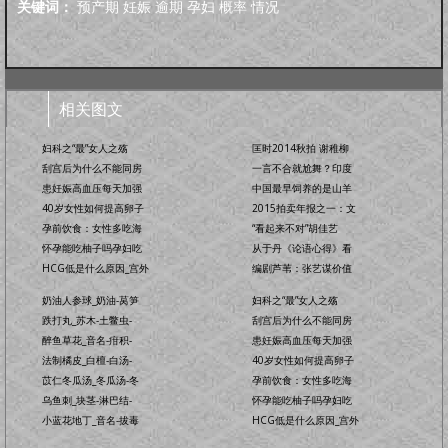
关键词：
预产期
妊娠
逾期
孕妇
概率
情况
相关图文
妇科之“最”女人之殇
匡时2014秋拍 谢稚柳
刮宫后为什么不能同房
一言不合就尬舞？印度
患妊娠高血压每天加强
中国最早饲养的是山羊
40岁女性如何提高卵子
2015拍卖年报之一：文
孕前饮食：女性多吃海
“看起来不对”胡佳艺
怀孕能吃柚子吗孕妇吃
从于丹《论语心得》看
HCG低是什么原因_宫外
编剧芦苇：张艺谋价值
奶油人参球_奶油-莴笋
妇科之“最”女人之殇
跌打丸_苏木-土鳖虫-
刮宫后为什么不能同房
醉鱼草花_音名-疳积-
患妊娠高血压每天加强
法制橘皮_白檀-白汤-
40岁女性如何提高卵子
苡仁冬瓜汤_冬瓜汤-冬
孕前饮食：女性多吃海
乌鱼刺_块茎-淋巴结-
怀孕能吃柚子吗孕妇吃
小蓝花地丁_音名-拔毒
HCG低是什么原因_宫外