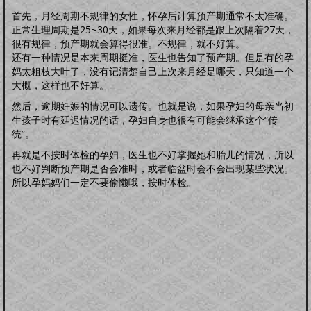
怀孕前
怀孕期
分娩期
产后期
首先，月经周期不规律的女性，怀孕后计算预产期通常不太准确。
婴幼卫保
正常生理周期是25~30天，如果每次来月经都是跟上次隔着27天，
健康教育
家居卫生
保健常识
卫生清洁
婴幼健康
护理卫生
日常除菌
很有规律，预产期就会算得很准。不规律，就不好算。
日常消毒
还有一种情况是本来周期挺准，医生也告知了预产期。但是有的孕
妈太粗枝大叶了，没有记清楚自己上次来月经是哪天，只知道一个
大概，这样也不好算。
然后，逾期妊娠的情况可以遗传。也就是说，如果孕妇的母亲当初
生孩子时有延迟情况的话，孕妇自身也很有可能会继承这个“传
统”。
再就是不按时体检的孕妇，医生也不好掌握她和胎儿的情况，所以
也不好判断预产期是否会准时，或者临盆时会不会出现某些状况。
所以孕妈妈们一定不要偷懒哦，按时体检。