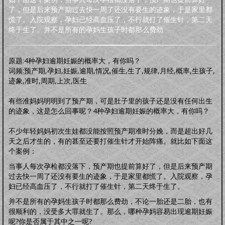
明品生活
了，但是后来预产期过去快一周了还没有要生的迹象，于是家里都
调养保健
鸡汤杂谈
风水家居
中正汉服
文化活动
海宇天堂
五力三要
慌了。入院观察，孕妇已经高血压了，不行就打了催生针，第二天
虚拟人生
虚拟父母
终于生了。并不是所有的孕妈生孩子时都那么费劲
人生五术
技能职场
婚恋家庭
人际社交
思维道德
道学五术
原题:4种孕妇逾期妊娠的概率大，有你吗？
道学卜算术
道学命理术
道学仙山术
道学相术
词频:预产期,孕妇,妊娠,逾期,情况,催生,生了,规律,月经,概率,生孩子,
道学医术
迹象,准时,周期,上次,医生
中药常识
中药方剂
药膳食谱
偏方秘方
药酒秘方
经络穴位
道医药浴
有些准妈妈明明到了预产期，可是肚子里的孩子还是没有任何出生
道医药茶
的迹象，这是怎么回事呢？4种孕妇逾期妊娠的概率大，有你吗？
人间万象
综合动态
书画播报
文化活动
不少年轻妈妈初次生娃都没能按照预产期准时分娩，而是超出好几
往事旧闻
天之后才生的，有的甚至还要打催生针才开始阵痛。就比如下面这
动态公告
往事旧闻
个案例：
婴童架构
当事人每次孕检都没落下，预产期也提前算好了，但是后来预产期
新生婴儿
零壹岁婴儿
一三岁婴幼
三六岁幼儿
胎教常识
胎教音乐
过去快一周了还没有要生的迹象，于是家里都慌了。入院观察，孕
心理行为
亲子游戏
安全教育
婴儿食谱
妈妈食谱
妇已经高血压了，不行就打了催生针，第二天终于生了。
生命奥秘
并不是所有的孕妈生孩子时都那么费劲，不论一胎还是二胎，也有
生命探索
数理研究
医学技术
世界科研
很顺利的，没受多大罪就生了。那么，哪种孕妈容易出现逾期妊娠
先天根基
呢?你是否属于其中之一呢?