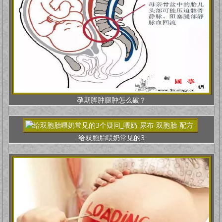
孕期脚肿腿肿怎么破？
给双胞胎喂奶常见的3