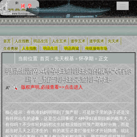
首页
人生指数
明品生活
人生五术
道学五术
道学医术
先天术
相关栏目导航：
|
|
|
|
生命奥秘
人生指数
明品生活
明品商城
传统服饰市场
当前位置:
首页
»
先天根基
»
怀孕期
» 正文
用户入口导航
明品生活网:4种孕妇逾期妊娠的概率大有你
吗？_预产期-妊娠-逾期-孕妇-
企业用户
道学五术
人生五术
社会科技
学术研究
宗教融合
版权声明,必须查看=>点击进入
道学经
四库全
轩怡文
养生撷
道家文
哲学宗
古典散
古典诗
古典小
外国文
新约
旧
可兰经
纪实文
佛教经
典
书
苑
粹
化
教
文
词
说
学
约
约
学
文
核心提示：有些准妈妈明明到了预产期，可是肚子里的孩子还是没
人生指数
有任何出生的迹象，这是怎么回事呢？4种孕妇逾期妊娠的概率大，
有你吗？不少年轻妈妈初次生娃都没能按照预产期准时分娩，而是
人生指数
社会指数
职业指数
道德指数
基元指数
康寿指数
先天指数
超出好几天之后才生的，有的甚至还要打催生针才开始阵痛。就比
上古咒语
如下面这个案例：当事人每次孕检都没落下，预产期也提前算好