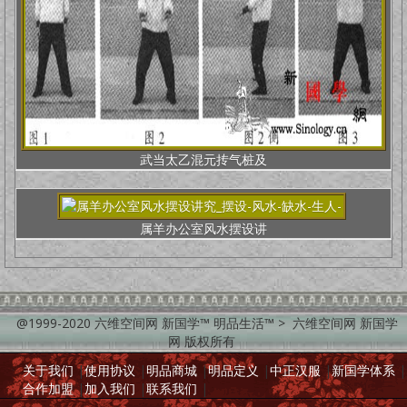
武当太乙混元抟气桩及
属羊办公室风水摆设讲
@1999-2020 六维空间网 新国学™ 明品生活™ > 六维空间网 新国学
网 版权所有
关于我们
|
使用协议
|
明品商城
|
明品定义
|
中正汉服
|
新国学体系
|
合作加盟
|
加入我们
|
联系我们
|