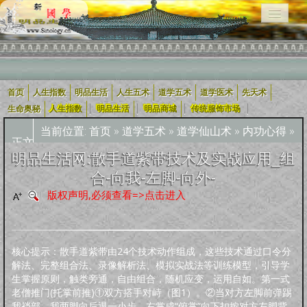
首页
人生指数
明品生活
人生五术
道学五术
道学医术
先天术
相关栏目导航：
|
|
|
|
生命奥秘
人生指数
明品生活
明品商城
传统服饰市场
当前位置:
首页
»
道学五术
»
道学仙山术
»
内功心得
»
正文
用户入口导航
明品生活网:散手道紫带技术及实战应用_组
合-向我-左脚-向外-
企业用户
道学五术
人生五术
社会科技
学术研究
宗教融合
版权声明,必须查看=>点击进入
道学经
四库全
轩怡文
养生撷
道家文
哲学宗
古典散
古典诗
古典小
外国文
新约
旧
可兰经
纪实文
佛教经
典
书
苑
粹
化
教
文
词
说
学
约
约
学
文
核心提示：散手道紫带由24个技术动作组成，这些技术通过口令分
人生指数
解法、完整组合法、录像解析法、模拟实战法等训练模型，引导学
生掌握原则，触类旁通，自由组合，随机应变，运用自如。第一式
人生指数
社会指数
职业指数
道德指数
基元指数
康寿指数
先天指数
老僧推门(托掌前推)①双方搭手对峙（图1）。②当对方左脚前弹踢
上古咒语
我裆部，我两脚向后退一小步，右掌成“俯掌”向下扣按对方左脚背