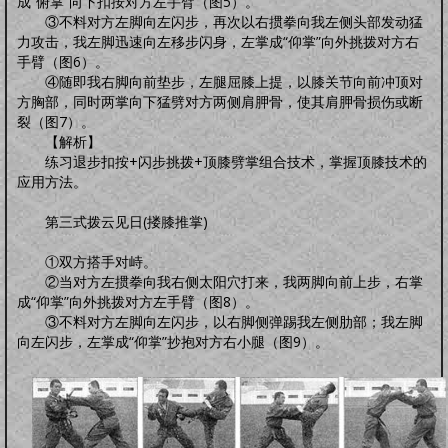
成“俯掌”向下扣按对方左手臂（图5）。
③不料对方左脚向左闪步，再次以右掼拳向我左侧头部发动猛
力攻击，我左脚迅速向左移步闪身，左掌成“仰掌”向外挑拨对方右
手臂（图6）。
④随即我右脚向前垫步，左腿屈膝上提，以膝关节向前冲顶对
方胸部，同时两掌向下猛劈对方两侧肩胛骨，使其肩胛骨损伤或断
裂（图7）。
【解析】
练习退步扣按+闪步挑拨+顶膝劈掌组合技术，掌握顶膝技术的
应用方法。
第三式拨云见日(搂膝推掌)
①双方搭手对峙。
②当对方左掼拳向我右侧太阳穴打来，我两脚向前上步，右掌
成“仰掌”向外挑拨对方左手臂（图8）。
③不料对方左脚向左闪步，以右脚侧弹踢我左侧肋部；我左脚
向左闪步，左掌成“仰掌”抄抱对方右小腿（图9）。