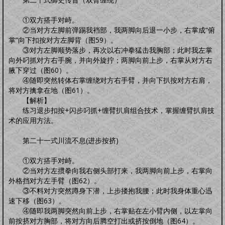
①双方搭手对峙。
②当对方左脚前弹踢我裆部，我两脚向后退一小步，右掌成“俯
掌”向下扣按对方左脚背（图59）。
③对方左脚顺势落步，再次以右冲拳猛击我胸部；此时我左掌
向外叼抓对方右手腕，并向外旋拧；两脚向前上步，右掌从对方右
腋下穿过（图60）。
④随即突然转体右掌缠绕对方右手臂，并向下扒按对方右肩，
将对方擒拿在地（图61）。
【解析】
练习退步扣按+闪步叼抓+缠臂扒肩组合技术，掌握缠臂扒肩技
术的应用方法。
第二十一式川流不息(进步按挤)
①双方搭手对峙。
②当对方左掼拳向我右侧头部打来，我两脚向前上步，右掌向
外格挡对方左手臂（图62）。
③不料对方突然蹲身下潜，上步搂抱我腰；此时我身体重心迅
速下移（图63）。
④随即我两脚突然向前上步，右掌贴在左小臂内侧，以左掌向
前按挤对方胸部，将对方向后腾空打出或挤按倒地（图64）。