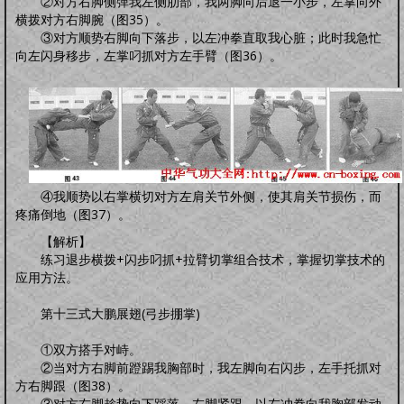
②对方右脚侧弹我左侧肋部，我两脚向后退一小步，左掌向外
横拨对方右脚腕（图35）。
③对方顺势右脚向下落步，以左冲拳直取我心脏；此时我急忙
向左闪身移步，左掌叼抓对方左手臂（图36）。
④我顺势以右掌横切对方左肩关节外侧，使其肩关节损伤，而
疼痛倒地（图37）。
【解析】
练习退步横拨+闪步叼抓+拉臂切掌组合技术，掌握切掌技术的
应用方法。
第十三式大鹏展翅(弓步掤掌)
①双方搭手对峙。
②当对方右脚前蹬踢我胸部时，我左脚向右闪步，左手托抓对
方右脚跟（图38）。
③对方右脚趁势向下踩落，左脚紧跟，以左冲拳向我胸部发动