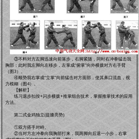
怀孕前
怀孕期
分娩期
产后期
婴幼卫保
健康教育
家居卫生
保健常识
卫生清洁
婴幼健康
护理卫生
日常除菌
日常消毒
③不料对方左脚迅速向前落步，右脚紧随，同时右冲拳猛击我
胸部；此时我左脚向左移步，左掌成“俯掌”向外横拨对方右手臂
（图3）。
④顺势我右掌成“立掌”向前猛击对方面部，使其鼻口流血，视
力模糊（图4）。
【解析】
练习退步扣按+闪步横拨+推掌组合技术，掌握推掌技术的应用
方法。
第二式金鸡独立(提膝亮势)
①双方搭手对峙。
②当对方左冲拳向我胸部打来，我两脚向后退一小步，右掌