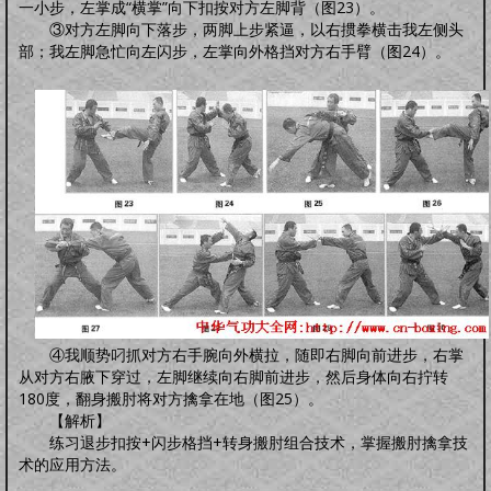
一小步，左掌成“横掌”向下扣按对方左脚背（图23）。
③对方左脚向下落步，两脚上步紧逼，以右掼拳横击我左侧头
部；我左脚急忙向左闪步，左掌向外格挡对方右手臂（图24）。
④我顺势叼抓对方右手腕向外横拉，随即右脚向前进步，右掌
从对方右腋下穿过，左脚继续向右脚前进步，然后身体向右拧转
180度，翻身搬肘将对方擒拿在地（图25）。
【解析】
练习退步扣按+闪步格挡+转身搬肘组合技术，掌握搬肘擒拿技
术的应用方法。