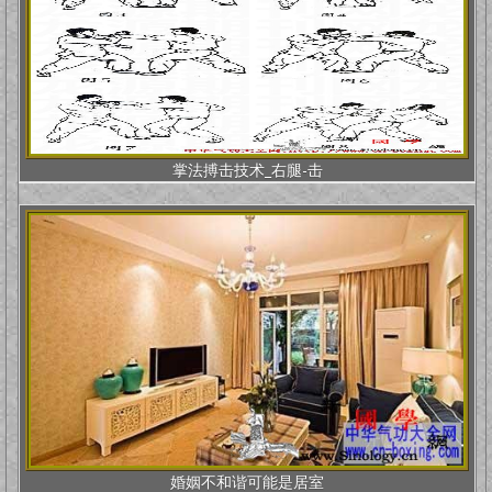
掌法搏击技术_右腿-击
婚姻不和谐可能是居室