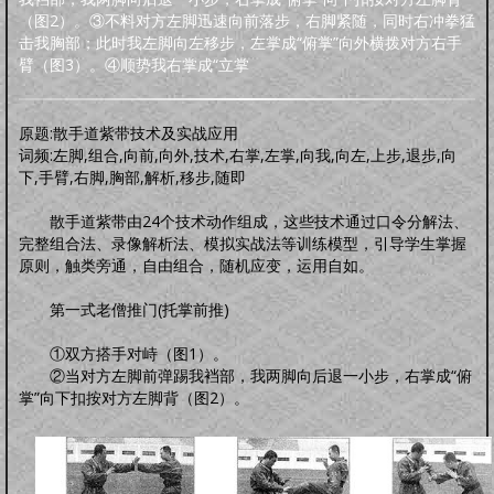
明品生活
（图2）。③不料对方左脚迅速向前落步，右脚紧随，同时右冲拳猛
调养保健
鸡汤杂谈
风水家居
中正汉服
文化活动
海宇天堂
五力三要
击我胸部；此时我左脚向左移步，左掌成“俯掌”向外横拨对方右手
虚拟人生
虚拟父母
臂（图3）。④顺势我右掌成“立掌
人生五术
技能职场
婚恋家庭
人际社交
思维道德
道学五术
原题:散手道紫带技术及实战应用
道学卜算术
道学命理术
道学仙山术
道学相术
词频:左脚,组合,向前,向外,技术,右掌,左掌,向我,向左,上步,退步,向
道学医术
下,手臂,右脚,胸部,解析,移步,随即
中药常识
中药方剂
药膳食谱
偏方秘方
药酒秘方
经络穴位
道医药浴
散手道紫带由24个技术动作组成，这些技术通过口令分解法、
道医药茶
完整组合法、录像解析法、模拟实战法等训练模型，引导学生掌握
人间万象
原则，触类旁通，自由组合，随机应变，运用自如。
综合动态
书画播报
文化活动
往事旧闻
第一式老僧推门(托掌前推)
动态公告
往事旧闻
婴童架构
①双方搭手对峙（图1）。
新生婴儿
零壹岁婴儿
一三岁婴幼
三六岁幼儿
胎教常识
胎教音乐
②当对方左脚前弹踢我裆部，我两脚向后退一小步，右掌成“俯
掌”向下扣按对方左脚背（图2）。
心理行为
亲子游戏
安全教育
婴儿食谱
妈妈食谱
生命奥秘
生命探索
数理研究
医学技术
世界科研
先天根基