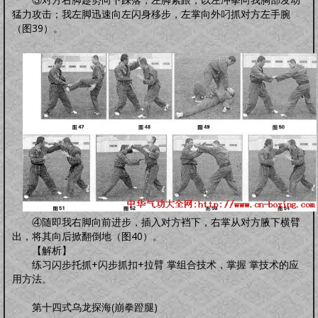
猛力攻击；我左脚迅速向左闪身移步，左掌向外叼抓对方左手腕
（图39）。
④随即我右脚向前进步，插入对方裆下，右掌从对方腋下横臂
出，将其向后掀翻倒地（图40）。
【解析】
练习闪步托抓+闪步抓扣+拉臂 掌组合技术，掌握 掌技术的应
用方法。
第十四式乌龙探海(崩拳蹬腿)