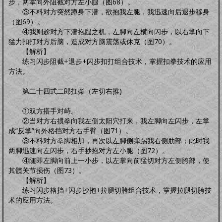
步，两掌向外阻截对方左小腿（图68）。
③不料对方突然蹲身下潜，欲抱我左腿，我迅速向后退步移身
（图69）。
④我则趁对方下潜抱腿之机，左脚向左横向闪步，以右掌向下
猛力扣打对方后脑，造成对方脑震荡或休克（图70）。
【解析】
练习闪步阻截+退步+闪步扣打组合技术，掌握扣拳技术的应用
方法。
第二十四式二郎扛柴（左切右推)
①双方搭手对峙。
②当对方右掼拳向我左侧太阳穴打来，我左脚向左闪步，左掌
成“反掌”向外格挡对方右手臂（图71）。
③不料对方拳脚相加，再次以左脚侧弹踢我右侧肋部；此时我
两脚迅速向左闪步，右手抄抱对方左小腿（图72）。
④随即左脚向前上一小步，以左掌向前猛切对方左侧胯部，使
其髋关节损伤（图73）。
【解析】
练习闪步格挡+闪步抄抱+拉腿切胯组合技术，掌握拉腿切胯技
术的应用方法。