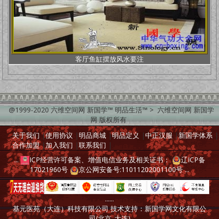
客厅鱼缸摆放风水要注
@1999-2020 六维空间网 新国学™ 明品生活™ > 六维空间网 新国学
网 版权所有
关于我们
|
使用协议
|
明品商城
|
明品定义
|
中正汉服
|
新国学体系
|
合作加盟
|
加入我们
|
联系我们
|
...
ICP经营许可备案、增值电信业务及相关证书：
辽ICP备
17021960号
京公网安备号:11011202001100号
...
......
基元医苑（大连）科技有限公司 技术支持：新国学网文化有限公
司(北京_大连)