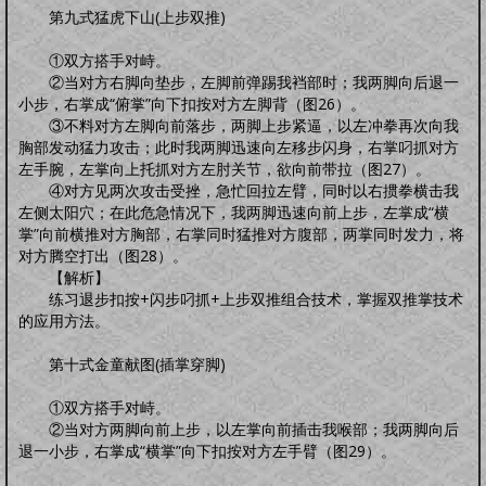
第九式猛虎下山(上步双推)
①双方搭手对峙。
②当对方右脚向垫步，左脚前弹踢我裆部时；我两脚向后退一
小步，右掌成“俯掌”向下扣按对方左脚背（图26）。
③不料对方左脚向前落步，两脚上步紧逼，以左冲拳再次向我
胸部发动猛力攻击；此时我两脚迅速向左移步闪身，右掌叼抓对方
左手腕，左掌向上托抓对方左肘关节，欲向前带拉（图27）。
④对方见两次攻击受挫，急忙回拉左臂，同时以右掼拳横击我
左侧太阳穴；在此危急情况下，我两脚迅速向前上步，左掌成“横
掌”向前横推对方胸部，右掌同时猛推对方腹部，两掌同时发力，将
对方腾空打出（图28）。
【解析】
练习退步扣按+闪步叼抓+上步双推组合技术，掌握双推掌技术
的应用方法。
第十式金童献图(插掌穿脚)
①双方搭手对峙。
②当对方两脚向前上步，以左掌向前插击我喉部；我两脚向后
退一小步，右掌成“横掌”向下扣按对方左手臂（图29）。