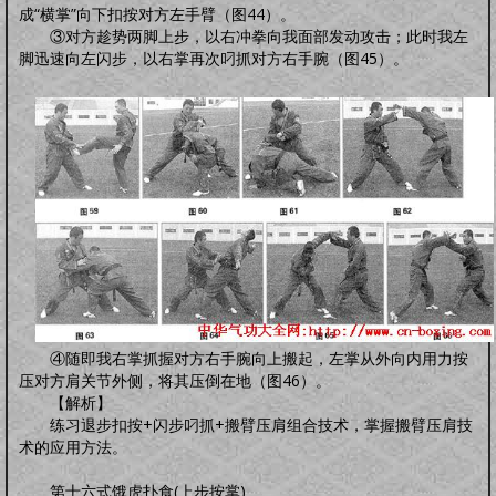
成“横掌”向下扣按对方左手臂（图44）。
③对方趁势两脚上步，以右冲拳向我面部发动攻击；此时我左
脚迅速向左闪步，以右掌再次叼抓对方右手腕（图45）。
④随即我右掌抓握对方右手腕向上搬起，左掌从外向内用力按
压对方肩关节外侧，将其压倒在地（图46）。
【解析】
练习退步扣按+闪步叼抓+搬臂压肩组合技术，掌握搬臂压肩技
术的应用方法。
第十六式饿虎扑食(上步按掌)