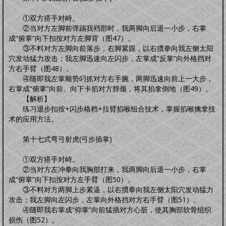
①双方搭手对峙。
②当对方左脚前弹踢我裆部时，我两脚向后退一小步，右掌
成“俯掌”向下扣按对方左脚背（图47）。
③不料对方左脚向前落步，右脚紧跟，以右掼拳向我左侧太阳
穴发动猛力攻击；我左脚迅速向左闪步，左掌成“反掌”向外格挡对
方右手臂（图48）。
④随即我左掌顺势叼抓对方右手腕，两脚迅速向前上一大步，
右掌成“俯掌”向前、向下卡掐对方脖颈，将其掐拿倒地（图49）。
【解析】
练习退步扣按+闪步格档+拉臂掐喉组合技术，掌握掐喉擒拿技
术的应用方法。
第十七式弯弓射虎(弓步插掌)
①双方搭手对峙。
②当对方左冲拳向我胸部打来，我两脚向后退一小步，右掌
成“俯掌”向下扣按对方左手臂（图50）。
③不料对方两脚上步紧逼，以右掼拳向我左侧太阳穴发动猛力
攻击；我左脚向左闪步，左掌向外格挡对方右手臂（图51）。
④随即我右掌成“仰掌”向前猛插对方心脏，使其胸部软骨组织
损伤（图52）。