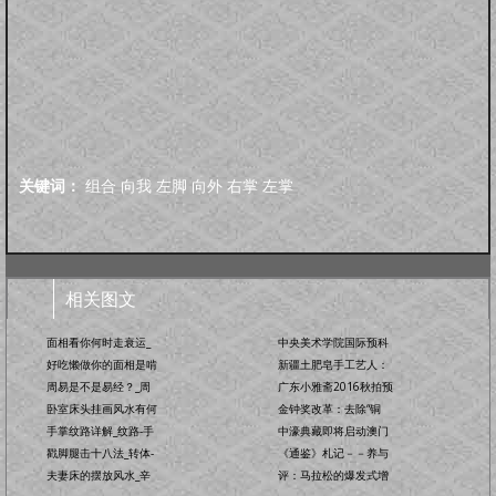
关键词：
组合
向我
左脚
向外
右掌
左掌
相关图文
面相看你何时走衰运_
中央美术学院国际预科
好吃懒做你的面相是啃
新疆土肥皂手工艺人：
周易是不是易经？_周
广东小雅斋2016秋拍预
卧室床头挂画风水有何
金钟奖改革：去除“铜
手掌纹路详解_纹路-手
中濠典藏即将启动澳门
戳脚腿击十八法_转体-
《通鉴》札记－－养与
夫妻床的摆放风水_辛
评：马拉松的爆发式增