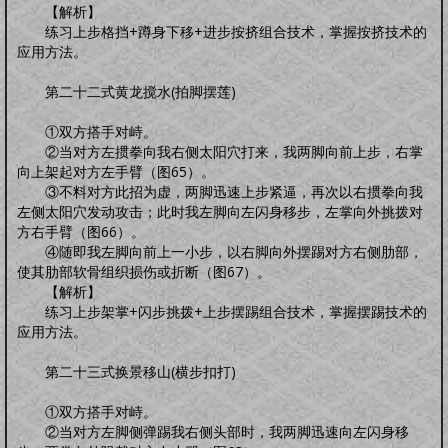
【解析】
练习上步格挡+蹲身下移+进步按挤组合技术，掌握按挤技术的
应用方法。
第二十二式黄龙搅水(拍脚摆莲)
①双方搭手对峙。
②当对方左掼拳向我右侧太阳穴打来，我两脚向前上步，右掌
向上架起对方左手臂（图65）。
③不料对方此招为虚，两脚迅速上步紧逼，再次以右掼拳向我
左侧太阳穴发动攻击；此时我左脚向左闪身移步，左掌向外挑拨对
方右手臂（图66）。
④随即我左脚向前上一小步，以右脚向外摆踢对方右侧肋部，
使其肋部软骨组织损伤或折断（图67）。
【解析】
练习上步架掌+闪步挑拨+上步摆踢组合技术，掌握摆踢技术的
应用方法。
第二十三式换景移山(横步扣打)
①双方搭手对峙。
②当对方左脚侧弹踢我右侧头部时，我两脚迅速向左闪身移