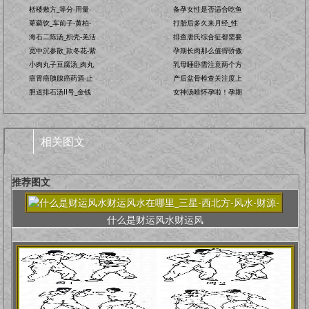
栝楼敷方_等分-用量-
备孕女性是否适合吃鱼
萆薢饮_车前子-黄柏-
打胎后多久来月经_性
海石二陈汤_枳壳-羌活
排查唐氏综合征都需要
宽中沉参散_款冬花-紫
孕期长肉那么值得骄傲
小肉丸子豆腐汤_肉丸
乳母睡卧需注意两个方
癌胃癌胰腺癌药酒-止
产后盆骨检查关注度上
胆道排石汤II号_金钱
女神汤唯怀孕啦！孕期
相关图文
推荐图文
什么是财运风水财运风