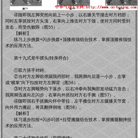
④随即我左脚突然向前上一小步，以右膝关节撞击对方裆部；
同时左掌抓按对方头顶，右掌向上推击对方下颌，使对方同时受到
攻击，而受伤败阵（图55）。
【解析】
练习上步挑拨+闪步挑拨+顶膝推颌组合技术，掌握顶膝推颌技
术的应用方法。
第十九式老牛摆头(转身捋合)
①双方搭手对峙。
②当对方左脚前弹踢我裆部时，我两脚向后退一小步，左掌
成“横掌”向下扣按对方左脚背（图56）。
③对方左脚顺势向下落步，以右冲拳向我胸部发动猛力攻击；
我两脚迅速向左闪步，右掌向外抓扣对方右手腕（图57）。
④随即我右手抓腕向怀中带拉，左手搬住对方左腿膝关节窝，
向外用力搬起，将其翻摔倒地（图58）。
【解析】
练习退步扣按+闪步叼抓+拉臂搬腿组合技术，掌握搬腿翻摔技
术的应用方法。
第二十式御史传旨（双臂缠绕）