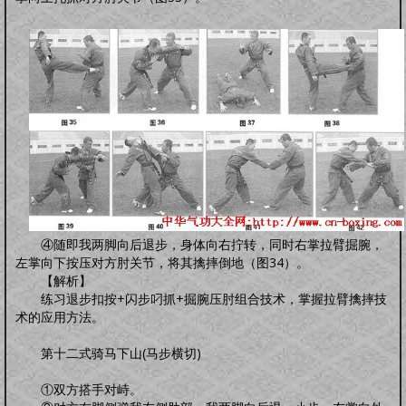
④随即我两脚向后退步，身体向右拧转，同时右掌拉臂掘腕，
左掌向下按压对方肘关节，将其擒摔倒地（图34）。
【解析】
练习退步扣按+闪步叼抓+掘腕压肘组合技术，掌握拉臂擒摔技
术的应用方法。
第十二式骑马下山(马步横切)
①双方搭手对峙。