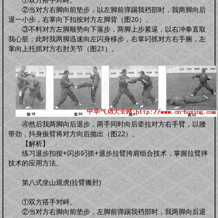
②当对方右脚向前垫步，以左脚前弹踢我裆部时，我两脚向后
退一小步，右掌向下扣按对方左脚背（图20）。
③不料对方左脚顺势向下落步，两脚上步紧逼，以右冲拳直取
我心脏；此时我两脚迅速向左闪身移步，右掌叼抓对方右手腕，左
掌向上托抓对方右肘关节（图21）。
④然后我两脚向后退步，两手同时向后牵拉对方右手臂，以腰
带劲，抖身振臂将对方向后抛出（图22）。
【解析】
练习退步扣按+闪步叼抓+退步拉臂挎肩组合技术，掌握拉臂摔
技术的应用方法。
第八式坐山观虎(拉臂搬肘)
①双方搭手对峙。
②当对方右脚向前垫步，左脚前弹踢我裆部时，我两脚向后退