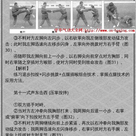
③不料对方左脚向左闪步，以右砍掌向我左侧颈部发动猛力攻
击；此时我左脚迅速向左移步闪身，左掌向外挑拨对方右手臂（图
30）。
④随即我左脚向前上一小步，以右脚尖向前穿点对方胸部，同
时右掌随之穿插对方喉部，使对方同时受到致命攻击（图31）。
【解析】
练习退步扣按+闪步挑拨+点腿插喉组合技术，掌握点腿技术的
应用方法。
第十一式声东击西 (压掌按摔)
①双方搭手对峙。
②当对方左冲拳向我胸部打来，我两脚向后退一小步，右掌
成“俯掌”向下扣按对方左手臂（图32）。
③不料对方两脚继续向前上步紧逼，再次以右冲拳向我胸部发
动猛力攻击；我两脚迅速向左闪身移步，右掌叼抓对方右手腕，左
掌向上托抓对方肘关节（图33）。