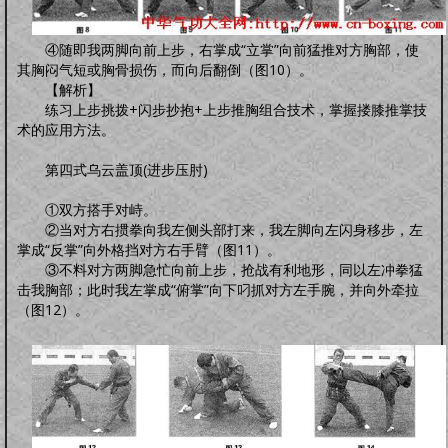
④随即我两脚向前上步，右掌成“立掌”向前猛推对方胸部，使
其胸闷气短或胸骨损伤，而向后翻倒（图10）。
【解析】
练习上步挑拨+闪步抄抱+上步推胸组合技术，掌握搂膝推掌技
术的应用方法。
第四式乌云盖顶(进步压肘)
①双方搭手对峙。
②当对方右掼拳向我左侧头部打来，我左脚向左闪身移步，左
掌成“反掌”向外格挡对方右手臂（图11）。
③不料对方两脚急忙向前上步，抢战有利地形，同以左冲拳猛
击我胸部；此时我左掌成“俯掌”向下叼抓对方左手腕，并向外牵拉
（图12）。