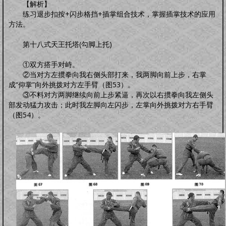
【解析】
练习退步扣按+闪步格挡+插掌组合技术，掌握插掌技术的应用
方法。
第十八式天王托塔(勾脚上托)
①双方搭手对峙。
②当对方左掼拳向我右侧头部打来，我两脚向前上步，右掌
成“仰掌”向外挑拨对方左手臂（图53）。
③不料对方两脚继续向前上步紧逼，再次以右掼拳向我左侧头
部发动猛力攻击；此时我左脚向左闪步，左掌向外挑拨对方右手臂
（图54）。