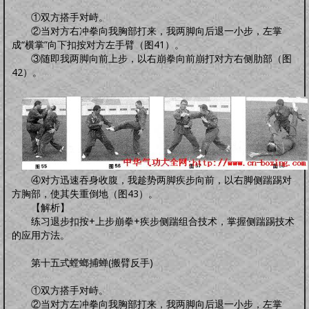
①双方搭手对峙。
②当对方右冲拳向我胸部打来，我两脚向后退一小步，左掌
成“横掌”向下扣按对方左手臂（图41）。
③随即我两脚向前上步，以右崩拳向前崩打对方右侧肋部（图
42）。
④对方迅速吞身收腹，我趁势两脚疾步向前，以右脚侧踹踢对
方胸部，使其失重倒地（图43）。
【解析】
练习退步扣按+上步崩拳+疾步侧踹组合技术，掌握侧踹踢技术
的应用方法。
第十五式螳螂捕蝉(搬臂反手)
①双方搭手对峙。
②当对方左冲拳向我胸部打来，我两脚向后退一小步，左掌