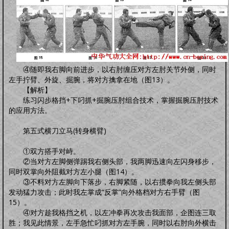
④随即我右脚向前进步，以右肘缠压对方左肘关节外侧，同时
左手拧臂、外旋、掘腕，将对方擒拿在地（图13）。
【解析】
练习闪步格挡+下叼抓+掘腕压肘组合技术，掌握掘腕压肘技术
的应用方法。
第五式横刀立马(转身横臂)
①双方搭手对峙。
②当对方左脚侧弹踢我右侧头部，我两脚迅速向左闪身移步，
同时双掌向外阻截对方左小腿（图14）。
③不料对方左脚向下落步，右脚紧随，以右掼拳向我左侧头部
发动猛力攻击；此时我左掌成“反掌”向外格档对方右手臂（图
15）。
④对方趁我格挡之机，以左冲拳再次攻击我面部，企图连三取
胜；我见此情景，左手急忙叼抓对方左手腕，同时以右肘向外横击