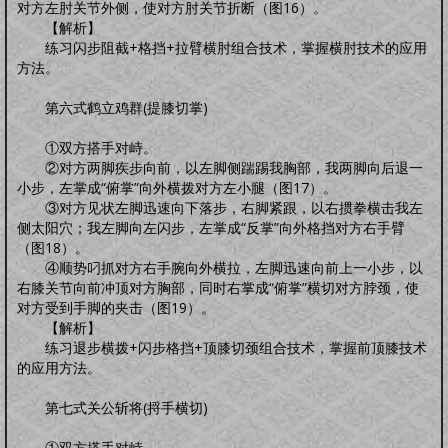
对方左肘关节外侧，使对方肘关节折断（图16）。
【解析】
练习闪步阻截+格挡+拉臂横肘组合技术，掌握横肘技术的应用
方法。
第六式鹤立鸡群(提膝切掌)
①双方搭手对峙。
②对方两脚疾步向前，以左脚侧踹踢我胸部，我两脚向后退一
小步，左掌成“俯掌”向外横拨对方左小腿（图17）。
③对方见状左脚迅速向下落步，右脚紧跟，以右掼拳横击我左
侧太阳穴；我左脚向左闪步，左掌成“反掌”向外格挡对方右手臂
（图18）。
④顺势叼抓对方右手腕向外横拉，左脚迅速向前上一小步，以
右膝关节向前冲顶对方胸部，同时右掌成“俯掌”横切对方脖颈，使
对方受到手脚的夹击（图19）。
【解析】
练习退步横拨+闪步格挡+顶膝切颈组合技术，掌握前顶膝技术
的应用方法。
第七式关公斩将(捋手横切)
①双方搭手对峙。