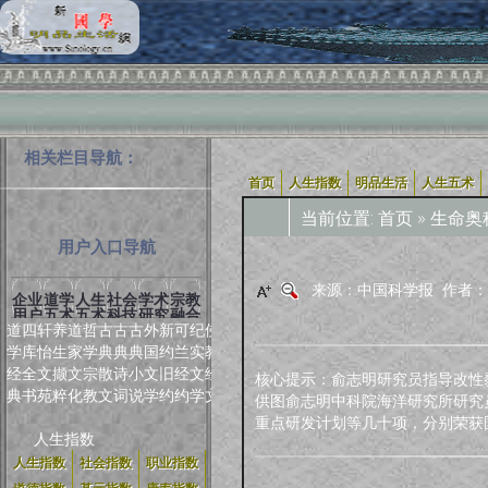
相关栏目导航：
首页
人生指数
明品生活
人生五术
当前位置:
首页
»
生命奥
用户入口导航
来源：中国科学报 作者
企业
道学
人生
社会
学术
宗教
用户
五术
五术
科技
研究
融合
道
四
轩
养
道
哲
古
古
古
外
新
可
纪
佛
学
库
怡
生
家
学
典
典
典
国
约
兰
实
教
经
全
文
撷
文
宗
散
诗
小
文
旧
经
文
经
核心提示：俞志明研究员指导改性
典
书
苑
粹
化
教
文
词
说
学
约
约
学
文
供图俞志明中科院海洋研究所研究
重点研发计划等几十项，分别荣获国
人生指数
人生指数
社会指数
职业指数