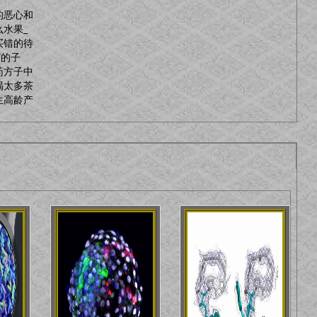
的恶心和
水果_
买错的待
”的子
药方子中
喝太多茶
生高龄产