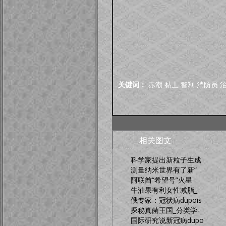
关键词：
赤潮
黏土
智利
消防员
相关图文
科学家提出新粒子生成
测量纳米世界有了新“
阿联酋“希望号”火星
牛油果有利女性减脂_
俄专家：冠状病dupois
探秘真菌王国_分类学-
国际研究说新冠病dupo