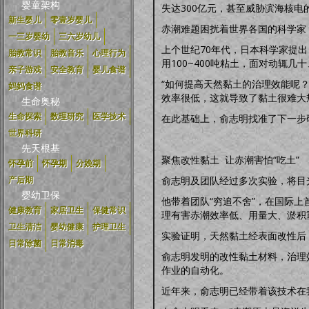
婴童架构
失达300亿元，甚至威胁滨海核
新生婴儿
零壹岁婴儿
赤潮难题困扰着世界各国的科学家
一三岁婴幼
三六岁幼儿
上个世纪70年代，日本科学家提
胎教常识
胎教音乐
心理行为
用100~400吨粘土，面对动辄
亲子游戏
安全教育
婴儿食谱
“如何提高天然黏土的治理效能呢
妈妈食谱
效率很低，这就导致了黏土很难大
生命奥秘
生命探索
数理研究
医学技术
在此基础上，俞志明找准了下一步
世界科研
先天根基
聚焦改性黏土 让赤潮害怕“吃土”
怀孕前
怀孕期
分娩期
俞志明及团队经过多次实验，将目
产后期
婴幼卫保
他带着团队“穷追不舍”，在国际
健康教育
家居卫生
保健常识
理有害赤潮效率低、用量大、淤积
卫生清洁
婴幼健康
护理卫生
实验证明，天然黏土经表面改性后
日常除菌
日常消毒
俞志明发明的改性黏土材料，治理效
作业的自动化。
近年来，俞志明已经带着该技术在我