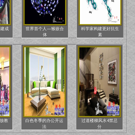
所建成
世界首个人—猴嵌合
科学家构建更好抗生
体
素
放教
白色冬季的办公开运
过道楼梯风水4禁忌
法
分