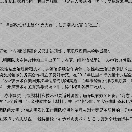
生态系统自我调节的一种自然现象，但是在人类活动干扰下，变成近海生
。
”，拿起改性黏土这个“灭火器”，让赤潮从此害怕“吃土”。
研究，“赤潮治理研究必须走进现场，用现场应用来检验成果”。
志明团队决定将改性粘土带出国门，在更广阔的海域里进一步检验改性黏
学习改性粘土治理赤潮技术，并签署多项合作协议，改性粘土治理赤潮技术
续发展领域的务实合作树立了良好示范。在2018年法国举行的第十八届
，迄今该技术在美国弗罗里达沿海顺利实施。近年来秘鲁沿海赤潮频发、对
区，开展技术示范并指导现场应用，得到秘鲁各界广泛认可。
域、赤潮藻类，治理材料和技术都要适时调整，确保既有效又环保。”俞志
发了3个系列、10余种改性黏土材料，并与企业合作，将实验室制备转化
队的发明：“俞志明及其工作团队提供的治理赤潮方案是革新性的，是中国
环境，俞志明说：“我将继续当好赤潮灾害的‘消防员’，愿为全球命运共