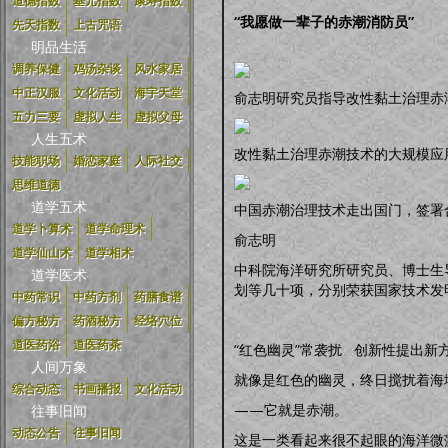
道德指数
基元指数
康寿指数
“我愿做一辈子的赤潮消防员”
先天指数
上古咒语
明品生活
调养保健
鸡汤杂谈
风水家居
中正汉服
文化活动
海宇天堂
俞志明研究员指导改性黏土治理赤
五力三要
虚拟人生
虚拟父母
人生五术
改性黏土治理赤潮技术的大规模应
技能职场
婚恋家庭
人际社交
思维道德
道学五术
中国赤潮治理技术走出国门，签署
道学卜算术
道学命理术
俞志明
道学仙山术
道学相术
中科院海洋研究所研究员、博士生
道学医术
划等几十项，分别荣获国家技术发
中药常识
中药方剂
药膳食谱
偏方秘方
药酒秘方
经络穴位
道医药浴
道医药茶
“红色幽灵”常袭扰 创新性提出新
人间万象
就像是红色的幽灵，终日搅扰着海
综合动态
书画播报
文化活动
——它就是赤潮。
往事旧闻
动态公告
往事旧闻
这是一类看起来很不起眼的海洋微