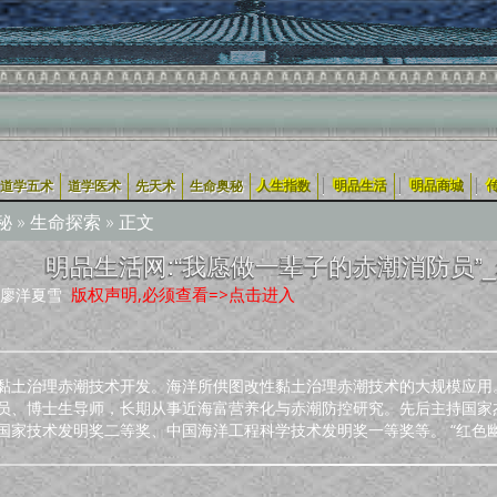
|
|
|
道学五术
道学医术
先天术
生命奥秘
人生指数
明品生活
明品商城
秘
»
生命探索
» 正文
明品生活网:“我愿做一辈子的赤潮消防员”_
版权声明,必须查看=>点击进入
：廖洋夏雪
黏土治理赤潮技术开发。海洋所供图改性黏土治理赤潮技术的大规模应用
员、博士生导师，长期从事近海富营养化与赤潮防控研究。先后主持国家
家技术发明奖二等奖、中国海洋工程科学技术发明奖一等奖等。 “红色幽