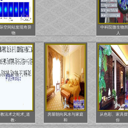
际空间站发现奇异
中科院微生物
物
人
道教法术之蛇术_道
房屋朝向风水与家庭
从色彩、家具摆
教-
和
你