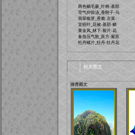
两色鳞毛蕨_叶柄-基部
导气抑留汤_香附子-乌
翡翠银芽_香脆-京菜-
宜梧叶_花被-基部-鳞
黄金凤_林下-裂片-花
备急压气散_医方-紫苏
牡丹螺片_牡丹-牡丹花
相关图文
推荐图文