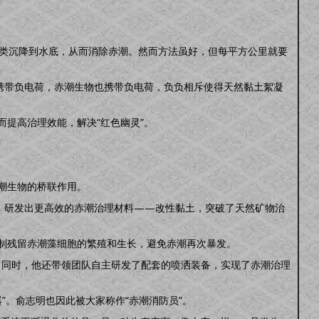
藻类沉降到水底，从而消除赤潮。然而方法虽好，但每平方公里就要
携带负电荷，赤潮生物也携带负电荷，负负相斥使得天然黏土絮凝
提高治理效能，解决“红色幽灵”。
潮生物的桥联作用。
，研发出更高效的赤潮治理材料——改性黏土，突破了天然矿物治
制残留赤潮藻细胞的繁殖和生长，避免赤潮再次暴发。
吨。同时，他还带领团队自主研发了配套的喷洒装备，实现了赤潮治理
”。俞志明也因此被大家称作“赤潮消防员”。