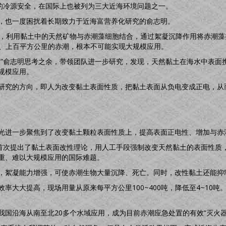
电的冷源安全，在国际上也被列为三大近海环境问题之一。
，也一度困扰着长期致力于近海富营养化研究的俞志明。
出，利用黏土中的天然矿物与赤潮藻细胞结合，通过絮凝沉降作用将赤潮
几十、上百平方公里的赤潮，根本不可能实现大规模应用。
？”俞志明思考之余，带领团队进一步研究，发现，天然黏土在海水中表面
规模应用。
研究的方向，即人为改变黏土表面性质，把黏土表面从负电变成正电，从而
光进一步聚焦到了改变黏土颗粒表面性质上，提高表面正电性、增加与赤
上首次提出了黏土表面改性理论，用人工手段强制改变天然黏土的表面性质
重、难以大规模应用的国际难题。
，絮凝能力增强，可使赤潮生物大量沉降、死亡。同时，改性黏土还能抑
率大大提高，现场用量从原来每平方公里100~400吨，降低至4~10
国沿海从南至北20多个水域应用，成为目前赤潮应急处置的有效“灭火器