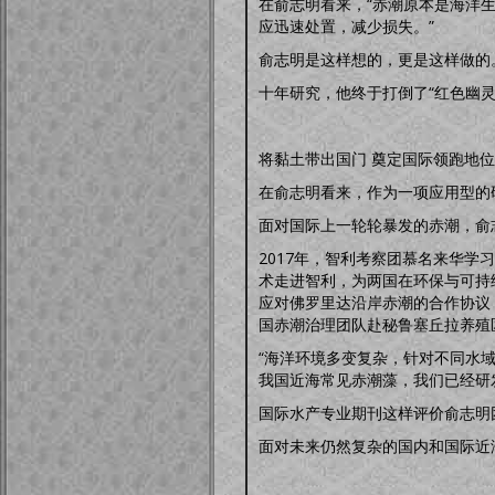
在俞志明看来，“赤潮原本是海洋
应迅速处置，减少损失。”
俞志明是这样想的，更是这样做的
十年研究，他终于打倒了“红色幽灵
将黏土带出国门 奠定国际领跑地位
在俞志明看来，作为一项应用型的
面对国际上一轮轮暴发的赤潮，俞
2017年，智利考察团慕名来华
术走进智利，为两国在环保与可持
应对佛罗里达沿岸赤潮的合作协议
国赤潮治理团队赴秘鲁塞丘拉养殖
“海洋环境多变复杂，针对不同水
我国近海常见赤潮藻，我们已经研
国际水产专业期刊这样评价俞志明团
面对未来仍然复杂的国内和国际近海