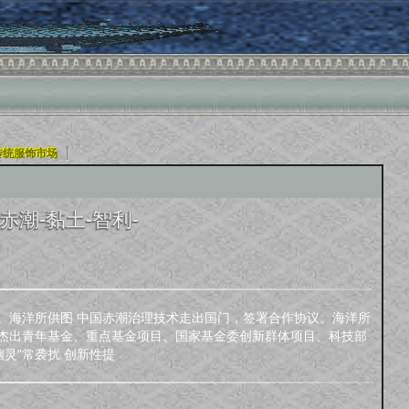
|
传统服饰市场
赤潮-黏土-智利-
。海洋所供图 中国赤潮治理技术走出国门，签署合作协议。海洋所
杰出青年基金、重点基金项目、国家基金委创新群体项目、科技部
灵”常袭扰 创新性提