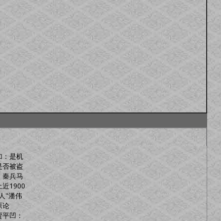
加：是机
是否被盗
：秦兵马
近1900
人"潘伟
原论
贾平凹：