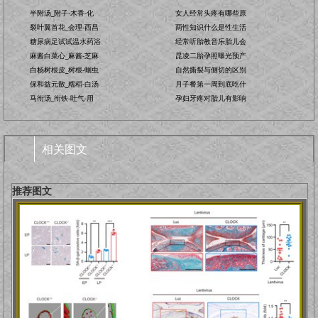
半附汤_附子-木香-化
女人经常头疼有哪些原
裂叶翼首花_会理-西昌
两性知识什么是性生活
糖尿病足试试温水药浴
经常听胎教音乐胎儿会
麻酱白菜心_麻酱-芝麻
昆凌二胎孕照曝光预产
白杨树根皮_树根-蛔虫
自然撕裂与侧切的区别
保和益元散_糯稻-白汤
月子餐第一周到底吃什
马衔汤_衔铁-吐气-用
孕妇牙疼对胎儿有影响
相关图文
推荐图文