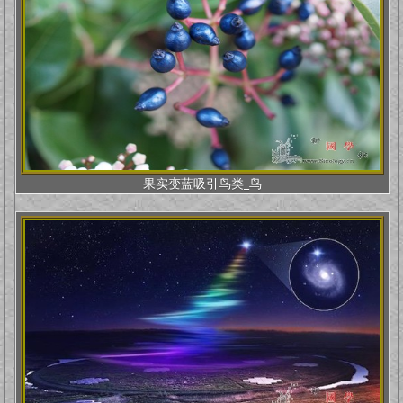
果实变蓝吸引鸟类_鸟