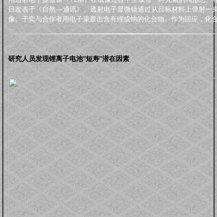
明品生活
日发表于《自然—通讯》。透射电子显微镜通过从目标材料上弹射一
调养保健
鸡汤杂谈
风水家居
中正汉服
文化活动
海宇天堂
五力三要
像。于奕与合作者用电子束轰击含有锂或钠的化合物。作为回应，化
虚拟人生
虚拟父母
人生五术
技能职场
婚恋家庭
人际社交
思维道德
道学五术
研究人员发现锂离子电池“短寿”潜在因素
道学卜算术
道学命理术
道学仙山术
道学相术
道学医术
中药常识
中药方剂
药膳食谱
偏方秘方
药酒秘方
经络穴位
道医药浴
道医药茶
人间万象
综合动态
书画播报
文化活动
往事旧闻
动态公告
往事旧闻
婴童架构
新生婴儿
零壹岁婴儿
一三岁婴幼
三六岁幼儿
胎教常识
胎教音乐
心理行为
亲子游戏
安全教育
婴儿食谱
妈妈食谱
生命奥秘
生命探索
数理研究
医学技术
世界科研
先天根基