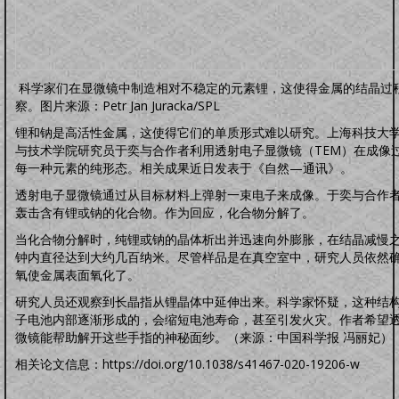
怀孕前
怀孕期
分娩期
产后期
婴幼卫保
健康教育
家居卫生
保健常识
卫生清洁
婴幼健康
护理卫生
日常除菌
日常消毒
科学家们在显微镜中制造相对不稳定的元素锂，这使得金属的结晶过
察。图片来源：Petr Jan Juracka/SPL
锂和钠是高活性金属，这使得它们的单质形式难以研究。上海科技大
与技术学院研究员于奕与合作者利用透射电子显微镜（TEM）在成像
每一种元素的纯形态。相关成果近日发表于《自然—通讯》。
透射电子显微镜通过从目标材料上弹射一束电子来成像。于奕与合作
轰击含有锂或钠的化合物。作为回应，化合物分解了。
当化合物分解时，纯锂或钠的晶体析出并迅速向外膨胀，在结晶减慢
钟内直径达到大约几百纳米。尽管样品是在真空室中，研究人员依然
氧使金属表面氧化了。
研究人员还观察到长晶指从锂晶体中延伸出来。科学家怀疑，这种结
子电池内部逐渐形成的，会缩短电池寿命，甚至引发火灾。作者希望
微镜能帮助解开这些手指的神秘面纱。（来源：中国科学报 冯丽妃）
相关论文信息：https://doi.org/10.1038/s41467-020-19206-w