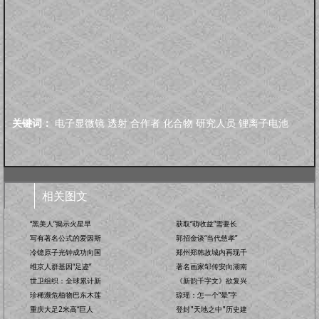
关键词：
电子显微镜
透射
合作者
化合物
研究人员
锂离子电池
相关图文
“黑美人”揭示火星早
获取“萌收益”需要长
写有著名公式的爱因斯
郭招金谈“当代慈孝”
冷镱原子光钟成功向国
郑州郑韩故城内再现千
维京人群基因“足迹”
著名画家邹传安向湖南
世卫组织：全球累计新
《新韵千字文》欲复兴
珍稀濒危植物巴东木莲
琼瑶：怎一个“晕”字
重庆大足2米高“巨人
登封"天地之中"历史建