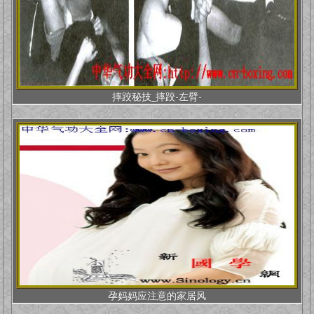
摔跤秘技_摔跤-左臂-
孕妈妈应注意的家居风