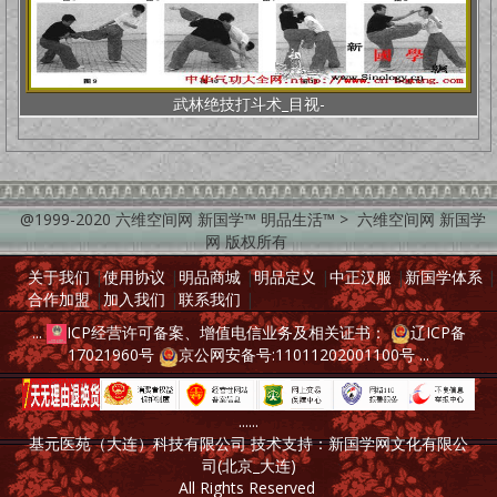
武林绝技打斗术_目视-
@1999-2020 六维空间网 新国学™ 明品生活™ > 六维空间网 新国学
网 版权所有
关于我们
|
使用协议
|
明品商城
|
明品定义
|
中正汉服
|
新国学体系
|
合作加盟
|
加入我们
|
联系我们
|
...
ICP经营许可备案、增值电信业务及相关证书：
辽ICP备
17021960号
京公网安备号:11011202001100号
...
......
基元医苑（大连）科技有限公司 技术支持：新国学网文化有限公
司(北京_大连)
All Rights Reserved