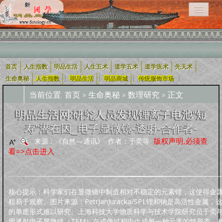
首页
人生指数
明品生活
人生五术
道学五术
道学医术
先天术
相关栏目导航：
|
|
|
|
生命奥秘
人生指数
明品生活
明品商城
传统服饰市场
当前位置:
首页
»
生命奥秘
»
数理研究
» 正文
用户入口导航
明品生活网:研究人员发现锂离子电池“短
寿”潜在因_电子显微镜-透射-合作者-
企业用户
道学五术
人生五术
社会科技
学术研究
宗教融合
版权声明,必须查
来源：《自然—通讯》 作者：于奕等
看=>点击进入
道学经
四库全
轩怡文
养生撷
道家文
哲学宗
古典散
古典诗
古典小
外国文
新约
旧
可兰经
纪实文
佛教经
典
书
苑
粹
化
教
文
词
说
学
约
约
学
文
人生指数
核心提示：科学家们在显微镜中制造相对不稳定的元素锂，这使得金
程易于观察。图片来源：PetrJanJuracka/SPL锂和钠是高活性金属
人生指数
社会指数
职业指数
道德指数
基元指数
康寿指数
先天指数
的单质形式难以研究。上海科技大学物质科学与技术学院研究员于奕
上古咒语
用透射电子显微镜（TEM）在成像过程中生成每一种元素的纯形态。