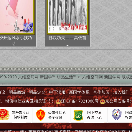
夕开运风水小技巧
佛汉功夫——高低苗
助
_
999-2020 六维空间网 新国学™ 明品生活™ > 六维空间网 新国学网 版
协议
|
明品商城
|
明品定义
|
中正汉服
|
新国学体系
|
合作加盟
|
加入我们
备案、增值电信业务及相关证书：
辽ICP备17021960号
京公网安备号:11
......
元医苑（大连）科技有限公司 技术支持：新国学网文化有限公司(北京_大