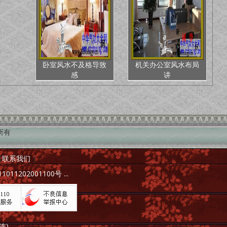
卧室风水不及格导致
机关办公室风水布局
感
讲
权所有
|
联系我们
|
011202001100号
...
连)