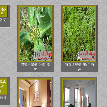
杞-菊
强肾祛湿酒_叶鞘-秦
茴香故纸酒_玉门-茴
艽
香
窗设