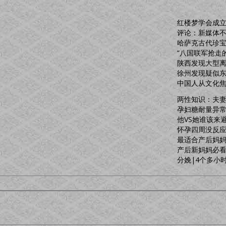
红楼梦学会成
评论：新媒体
哈萨克古代珍
“八国联军抢走
陕西发现大型
徐州发现疑似
中国人从文化
两性知识：夫
孕妇糖耐量异
他VS她谁该来
怀孕四周没反
最适合产后妈
产后新妈妈必
分娩|4个多小