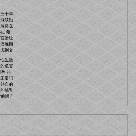
立三十年
不能鼓励
宝展将在
的古籍
离宫遗址
东汉晚期
焦虑到文
妻性生活
常的危害
避孕_排
应正常吗
妈补血的
看的哺乳
时的顺产