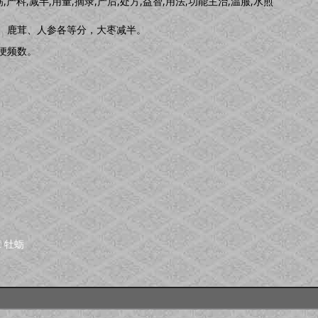
蛎,产科,减半,用量,摘录,产后,处方,益智,用法,功能主治,温服,水煎
、鹿茸、人参各等分，大枣减半。
便频数。
茸
牡蛎