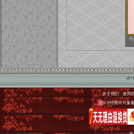
七
@1
关于我们
|
使用
...
ICP经营许可
基