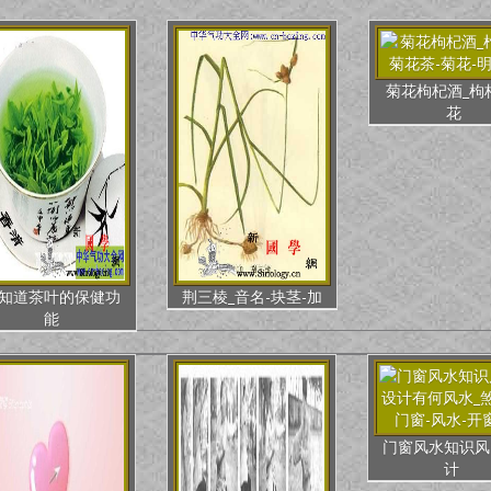
菊花枸杞酒_枸
花
知道茶叶的保健功
荆三棱_音名-块茎-加
能
门窗风水知识风
计