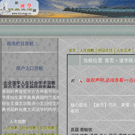
相关栏目导航：
首页
人生指数
明品生活
人生五术
当前位置:
首页
»
道学医
用户入口导航
版权声明,必须查看=>点
企业
道学
人生
社会
学术
宗教
用户
五术
五术
科技
研究
融合
道
四
轩
养
道
哲
古
古
古
外
新
可
纪
佛
学
库
怡
生
家
学
典
典
典
国
约
兰
实
教
经
全
文
撷
文
宗
散
诗
小
文
旧
经
文
经
核心提示：【处方】芍药、黄耆、
典
书
苑
粹
化
教
文
词
说
学
约
约
学
文
卷四
人生指数
人生指数
社会指数
职业指数
原题:鹿蛎饮