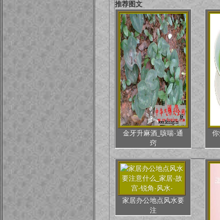
推荐图文
金牙升麻酒_咳喘-通
你
窍
家居办公地点风水要
注