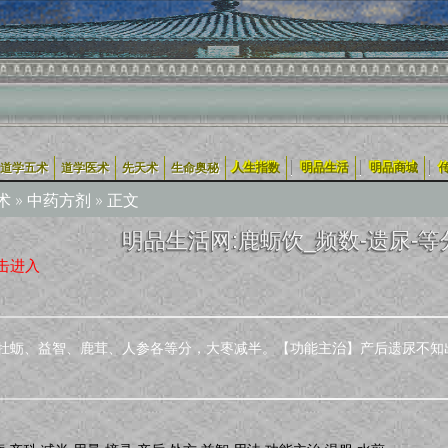
|
|
|
道学五术
道学医术
先天术
生命奥秘
人生指数
明品生活
明品商城
术
»
中药方剂
» 正文
明品生活网:鹿蛎饮_频数-遗尿-等分
击进入
牡蛎、益智、鹿茸、人参各等分，大枣减半。【功能主治】产后遗尿不知