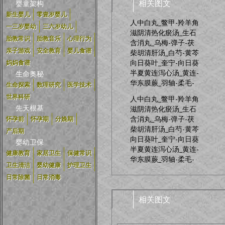
相关图文
婴童架构
新生婴儿
零壹岁婴儿
人中白丸_鳖甲-羚羊角
一三岁婴幼
三六岁幼儿
滋阴清热化瘀汤_生石
胎教常识
胎教音乐
心理行为
含消丸_乌梅-弹子-茯
亲子游戏
安全教育
婴儿食谱
柴胡清肝汤_白芍-黄芩
向日葵叶_奎宁-向日葵
妈妈食谱
半夏黄连泻心汤_黄连-
生命奥秘
华东膜蕨_羽轴-柔毛-
生命探索
数理研究
医学技术
世界科研
人中白丸_鳖甲-羚羊角
先天根基
滋阴清热化瘀汤_生石
含消丸_乌梅-弹子-茯
怀孕前
怀孕期
分娩期
柴胡清肝汤_白芍-黄芩
产后期
向日葵叶_奎宁-向日葵
婴幼卫保
半夏黄连泻心汤_黄连-
健康教育
家居卫生
保健常识
华东膜蕨_羽轴-柔毛-
卫生清洁
婴幼健康
护理卫生
日常除菌
日常消毒
相关图文