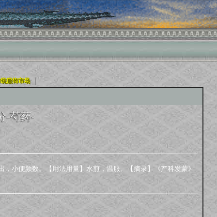
|
传统服饰市场
-芍药-
出，小便频数。【用法用量】水煎，温服。【摘录】《产科发蒙》