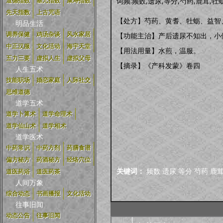
词频:频数,遗尿,等分,芍药,鹿茸,牡
道德指数
基元指数
康寿指数
先天指数
上古咒语
【处方】芍药、黄耆、牡蛎、益智
明品生活
调养保健
鸡汤杂谈
风水家居
【功能主治】产后遗尿不知出，小
中正汉服
文化活动
海宇天堂
【用法用量】水煎，温服。
五力三要
虚拟人生
虚拟父母
【摘录】《产科发蒙》卷四
人生五术
技能职场
婚恋家庭
人际社交
思维道德
道学五术
道学卜算术
道学命理术
道学仙山术
道学相术
道学医术
中药常识
中药方剂
药膳食谱
偏方秘方
药酒秘方
经络穴位
关键词：
频数
遗尿
等分
芍药
鹿
道医药浴
道医药茶
人间万象
综合动态
书画播报
文化活动
往事旧闻
动态公告
往事旧闻