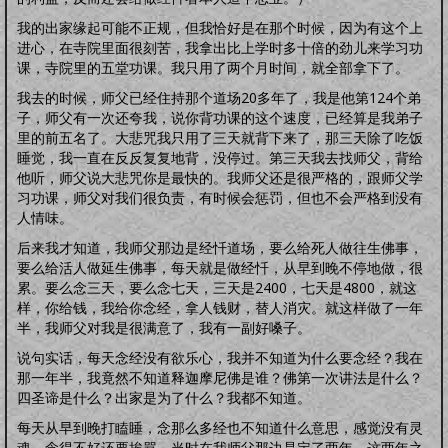
我的出家缘起可能不正规，但我恰好是在那个时候，因为有这个上
进心，在寺院里面很刻苦，我拿出比上学时多十倍的劲儿来学习功
课，寺院里的五堂功课。我只用了两个月时间，就全部拿下了。
我去的时候，师父已经住持那个道场20多年了，我是他第124个弟
子，师父有一次还夸我，说你背功课的这个速度，已经算是我弟子
里的前五名了。大悲咒我只用了三天就背下来了，那三天除了吃饭
睡觉，我一直在反反复复地背，没停过。第三天我去找师父，背给
他听，师父说大悲咒你是最快的。我师父还是很严格的，跟师父学
习功课，师父对我们很负责，有时候会惩罚，但也不会严格到没有
人情味。
后来我才知道，我师父那边是经忏道场，要么给死人做往生佛事，
要么给活人做延生佛事，每天就是做经忏，从早到晚不停地做，很
累。要么念三天，要么念七天，三天是2400，七天是4800，就这
样，你给钱，我给你念经，拿人钱财，替人消灾。就这样做了一年
半，我师父对我是很满意了，我有一副好嗓子。
说句实话，每天念经没有欲乐心，我并不知道为什么要念经？我在
那一年半，我竟然不知道释迦摩尼佛是谁？佛第一次讲法是什么？
四圣谛是什么？出家是为了什么？我都不知道。
每天从早到晚打瞌睡，念那么多经也不知道什么意思，感觉没有灵
魂，念得不好还要挨骂，当时在我师父那边是定了两年，这两年之