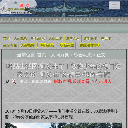
首页
人生指数
明品生活
人生五术
道学五术
道学医术
先天术
相关栏目导航：
|
|
|
|
生命奥秘
人生指数
明品生活
明品商城
传统服饰市场
当前位置:
首页
»
人间万象
»
综合动态
» 正文
用户入口导航
明品生活网:师父来了！叛逆少年的佛门逆
袭之路_师父-出家-佛事-和尚-寺院
企业用户
道学五术
人生五术
社会科技
学术研究
宗教融合
版权声明,必须查看=>点击进入
来源：凤凰网佛教
道学经
四库全
轩怡文
养生撷
道家文
哲学宗
古典散
古典诗
古典小
外国文
新约
旧
可兰经
纪实文
佛教经
典
书
苑
粹
化
教
文
词
说
学
约
约
学
文
人生指数
2018年9月19日师父来了——佛门生活全景在线，90后法师释传
人生指数
社会指数
职业指数
道德指数
基元指数
康寿指数
先天指数
源，和你分享他的出家故事和心路历程。
上古咒语