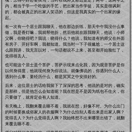
内，相当于学一个吃饭的手艺，把出家当作学徒，其实是很讽刺
的，都会被真正的出家人笑话的，但这是我真实的一个出家的缘
起。
有一次有一个居士跟我聊天，他在那边折纸，那天中午我没什么事
做，我是香灯嘛，我就帮他折，然后他就在跟我聊天，他说：小师
父啊，你晓得吧？我说：晓得什么？他说，我知道有的师父在外面
有房子、开好车啊，我都知道。我当时一下子很尴尬，一个居士这
么跟我讲，我无言以对，一句话都说不上来，甚至都开始脸红了，
觉得很丢人。
也可能这个居士是个菩萨，菩萨示现来点化我，因为观音菩萨是你
以何身得度，他就现何身为你说法。就像佛说的，你遇到什么人，
遇到什么事，要经历什么，都是冥冥之中安排好的。
后来，这位居士的话给我留下了深深的思考，他说的是对的，确实
是那样，但是他怎么会知道呢？我在想是不是因为纸包不住火，你
只要做了，就肯定会有人知道。
有天晚上，我翻来覆去睡不着，我就在想，好像不对。为什么出门
的时候要换成俗家人的衣服啊？为什么怕别人看出来是出家人啊？
觉得丢人？为什么觉得丢人啊？我始终想不出来哪里出错了，就翻
来覆去睡不着。