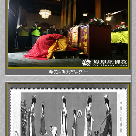
寺院拜佛大有讲究 千