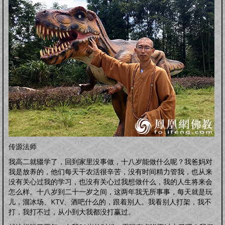
明品生活
调养保健
鸡汤杂谈
风水家居
中正汉服
文化活动
海宇天堂
五力三要
虚拟人生
虚拟父母
人生五术
技能职场
婚恋家庭
人际社交
思维道德
道学五术
道学卜算术
道学命理术
道学仙山术
道学相术
道学医术
中药常识
中药方剂
药膳食谱
偏方秘方
药酒秘方
经络穴位
道医药浴
道医药茶
人间万象
综合动态
书画播报
文化活动
往事旧闻
传源法师
动态公告
往事旧闻
婴童架构
我高二就辍学了，回到家里没事做，十八岁能做什么呢？我爸妈对
新生婴儿
零壹岁婴儿
一三岁婴幼
三六岁幼儿
胎教常识
胎教音乐
我是放养的，他们每天干农活很辛苦，没有时间精力管我，也从来
没有关心过我的学习，也没有关心过我想做什么，我的人生将来会
心理行为
亲子游戏
安全教育
婴儿食谱
妈妈食谱
怎么样。十八岁到二十一岁之间，这两年我无所事事，每天就是玩
生命奥秘
儿，溜冰场、KTV、酒吧什么的，跟着别人。我看别人打架，我不
生命探索
数理研究
医学技术
世界科研
打，我打不过，从小到大我都没打赢过。
先天根基