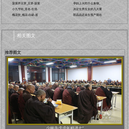
菠菜拌豆芽_豆芽-菠菜
孕妇上火吃什么食物_
小九节铃_音名-生境-
决定生男生女的几大重
槐花饮_槐花-白矾-居
郭晶晶还未生预产期在
相关图文
推荐图文
少林寺戊戌年精进七“