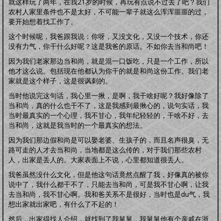
怀孕前
就这样玩了两年，在我21岁的时候，再玩有点说不过去了吧？我们
怀孕期
分娩期
产后期
婴幼卫保
农村人家里条件也不是太好，不可能一辈子就这么浑浑噩噩的过，
要开始想着找工作了。
健康教育
家居卫生
保健常识
卫生清洁
婴幼健康
护理卫生
日常除菌
日常消毒
这个时候呢，我爸跟我说：你呀，又没文化，又没一个技术，你还
没有力气，你干什么好呢？这是我爸的原话。不如你去当和尚吧！
因为我们老家那边当和尚，就是混一口饭吃，只是一个工作，所以
他才这么说。包括现在他都认为你干的就是和尚这份工作。我们老
家就是这个样子，这是很讽刺的。
当时他说完这句话，我心里一揪，是啊，我干啥好呢？我好像除了
当和尚，真的什么也干不了，这是我感到最揪心的，说句实话，我
当时最真实的一个心理，我不甘心，我年纪轻轻的，干啥不好，去
当和尚，这就是我当时的一个最真实的想法。
因为我们那边假和尚是可以娶老婆、生孩子的，而且名声很臭，无
路可走的人才去当和尚，当地都是这么传的，对于我们那些农村
人，出家是丢人的。大家表面上不说，心里都知道很丢人。
我爸虽然没什么文化，但是他这句话竟然点醒了我，好像真的被你
说中了，我什么都干不了，只能去当和尚，可是我不甘心啊，让我
去当和尚，我不甘心啊。我和爸关系不是很好，当时也是du气，我
想出家就出家吧，有什么了不起的！
然后，出家得找人介绍，就找到了我舅舅，我舅舅他有个亲戚在浙