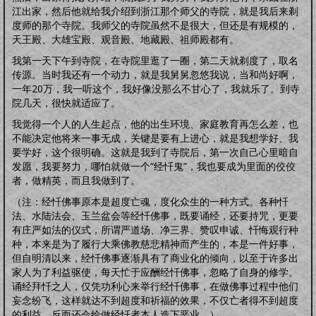
江出家，然后他就给我介绍到浙江那个师父的寺院，就是我后来剃
度师的那个寺院。我师父的寺院虽然不是很大，但还是有规模的，
天王殿、大雄宝殿、观音殿、地藏殿、祖师殿都有。
我第一天下午到寺院，在寺院里逛了一圈，第二天就剃度了，取名
传源。当时我还有一个动力，就是我舅舅忽悠我说，当和尚好啊，
一年20万，我一听这个，我好像没那么不甘心了，我就乐了。到寺
院几天，很快就适应了。
我觉得一个人的人生起点，他的出生环境、家庭教育再怎么差，也
不能决定他将来一事无成，关键是要有上进心，就是我想学好、我
要学好，这个很明确。这就是我到了寺院后，第一次自己心里暗自
发愿，我要努力，哪怕就做一个“经忏鬼”，我也要成为里面的佼佼
者，做精英，而且我做到了。
（注：经忏佛事原本是超度亡魂，度化众生的一种方式。各种忏
法、水陆法会、玉兰盆会等经忏佛事，既要诵经，还要持咒，更要
有庄严如法的仪式，所谓严道场、净三界、赞叹申诚、忏悔观行种
种，本来是为了履行大乘佛教慈悲精神而产生的，本是一件好事，
但自明清以来，经忏佛事逐渐具有了商业化的倾向，以至于许多出
家人为了利益驱使，每天忙于应酬经忏佛事，忽略了自身的修学。
诵经拜忏之人，仅凭功利心来举行经忏佛事，在做佛事过程中他们
妄念纷飞，这样就达不到超度和祈福的效果，不仅亡者得不到超度
的利益，反而还会给做经忏者本人造下恶业。）