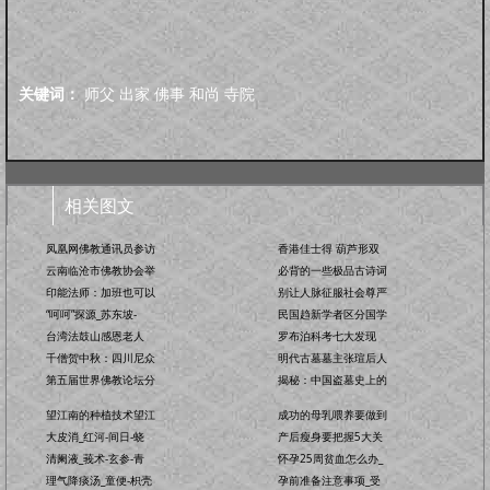
关键词：
师父
出家
佛事
和尚
寺院
相关图文
凤凰网佛教通讯员参访
香港佳士得 葫芦形双
云南临沧市佛教协会举
必背的一些极品古诗词
印能法师：加班也可以
别让人脉征服社会尊严
“呵呵”探源_苏东坡-
民国趋新学者区分国学
台湾法鼓山感恩老人
罗布泊科考七大发现
千僧贺中秋：四川尼众
明代古墓墓主张瑄后人
第五届世界佛教论坛分
揭秘：中国盗墓史上的
望江南的种植技术望江
成功的母乳喂养要做到
大皮消_红河-间日-蛲
产后瘦身要把握5大关
清阑液_莪术-玄参-青
怀孕25周贫血怎么办_
理气降痰汤_童便-枳壳
孕前准备注意事项_受