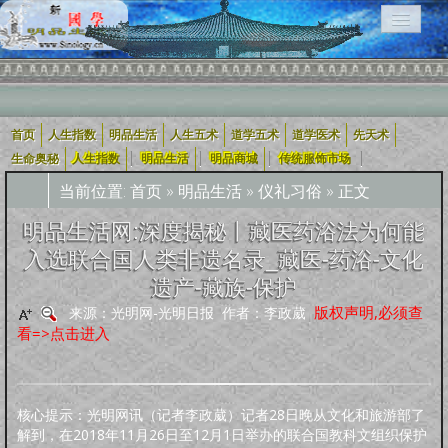
首页
人生指数
明品生活
人生五术
道学五术
道学医术
先天术
相关栏目导航：
|
|
|
|
生命奥秘
人生指数
明品生活
明品商城
传统服饰市场
当前位置:
首页
»
明品生活
»
仪礼习俗
» 正文
用户入口导航
明品生活网:深度揭秘丨藏医药浴法为何能
入选联合国人类非遗名录_藏医-药浴-文化
企业用户
道学五术
人生五术
社会科技
学术研究
宗教融合
遗产-藏族-保护
版权声明,必须查
来源：光明网-光明日报 作者：李政葳
道学经
四库全
轩怡文
养生撷
道家文
哲学宗
古典散
古典诗
古典小
外国文
新约
旧
可兰经
纪实文
佛教经
看=>点击进入
典
书
苑
粹
化
教
文
词
说
学
约
约
学
文
人生指数
人生指数
社会指数
职业指数
道德指数
基元指数
康寿指数
先天指数
核心提示：光明网讯（记者李政葳）记者28日晚从文化和旅游部了
上古咒语
解到，在2018年11月26日至12月1日举办的联合国教科文组织保护