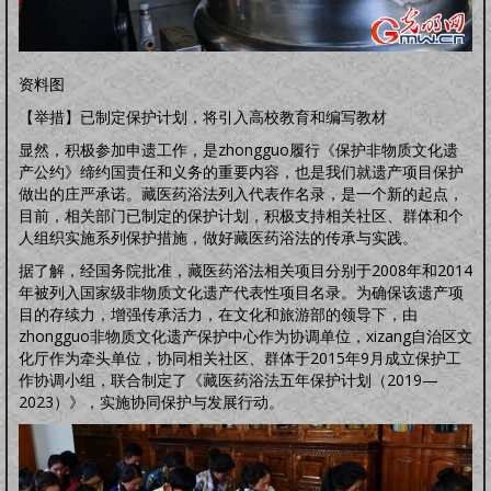
资料图
【举措】已制定保护计划，将引入高校教育和编写教材
显然，积极参加申遗工作，是zhongguo履行《保护非物质文化遗
产公约》缔约国责任和义务的重要内容，也是我们就遗产项目保护
做出的庄严承诺。藏医药浴法列入代表作名录，是一个新的起点，
目前，相关部门已制定的保护计划，积极支持相关社区、群体和个
人组织实施系列保护措施，做好藏医药浴法的传承与实践。
据了解，经国务院批准，藏医药浴法相关项目分别于2008年和2014
年被列入国家级非物质文化遗产代表性项目名录。为确保该遗产项
目的存续力，增强传承活力，在文化和旅游部的领导下，由
zhongguo非物质文化遗产保护中心作为协调单位，xizang自治区文
化厅作为牵头单位，协同相关社区、群体于2015年9月成立保护工
作协调小组，联合制定了《藏医药浴法五年保护计划（2019—
2023）》，实施协同保护与发展行动。