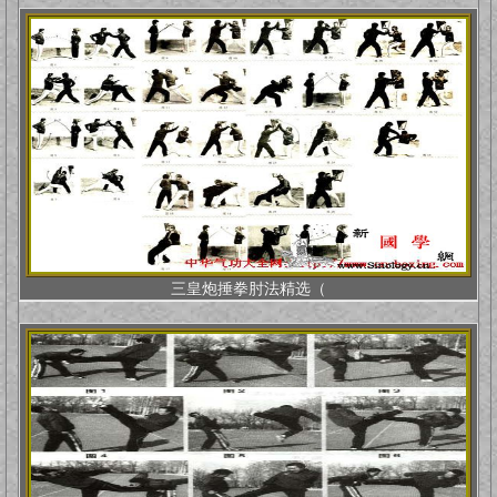
三皇炮捶拳肘法精选（