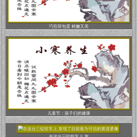
巧煎荷包蛋 鲜嫩又美
儿童节：孩子们的健康
在这台三锭纺车上 发