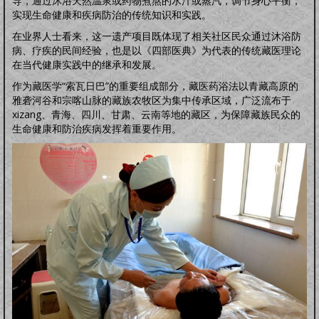
导，通过沐浴天然温泉或药物煮熬的水汁或蒸汽，调节身心平衡，
怀孕前
怀孕期
分娩期
产后期
实现生命健康和疾病防治的传统知识和实践。
婴幼卫保
健康教育
家居卫生
保健常识
卫生清洁
婴幼健康
护理卫生
日常除菌
在业界人士看来，这一遗产项目既体现了相关社区民众通过沐浴防
病、疗疾的民间经验，也是以《四部医典》为代表的传统藏医理论
日常消毒
在当代健康实践中的继承和发展。
作为藏医学“索瓦日巴”的重要组成部分，藏医药浴法以青藏高原的
雅砻河谷和宗喀山脉的藏族农牧区为集中传承区域，广泛流布于
xizang、青海、四川、甘肃、云南等地的藏区，为保障藏族民众的
生命健康和防治疾病发挥着重要作用。