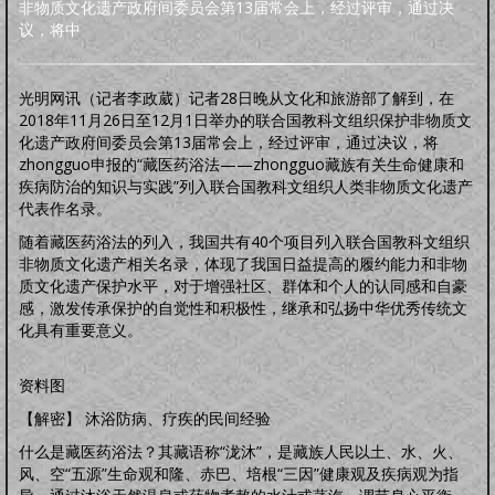
明品生活
非物质文化遗产政府间委员会第13届常会上，经过评审，通过决
议，将中
调养保健
鸡汤杂谈
风水家居
中正汉服
文化活动
海宇天堂
五力三要
虚拟人生
虚拟父母
人生五术
光明网讯（记者李政葳）记者28日晚从文化和旅游部了解到，在
技能职场
婚恋家庭
人际社交
思维道德
2018年11月26日至12月1日举办的联合国教科文组织保护非物质文
道学五术
化遗产政府间委员会第13届常会上，经过评审，通过决议，将
道学卜算术
道学命理术
道学仙山术
道学相术
zhongguo申报的“藏医药浴法——zhongguo藏族有关生命健康和
道学医术
疾病防治的知识与实践”列入联合国教科文组织人类非物质文化遗产
中药常识
中药方剂
药膳食谱
偏方秘方
药酒秘方
经络穴位
道医药浴
代表作名录。
道医药茶
随着藏医药浴法的列入，我国共有40个项目列入联合国教科文组织
人间万象
非物质文化遗产相关名录，体现了我国日益提高的履约能力和非物
综合动态
书画播报
文化活动
质文化遗产保护水平，对于增强社区、群体和个人的认同感和自豪
往事旧闻
感，激发传承保护的自觉性和积极性，继承和弘扬中华优秀传统文
动态公告
往事旧闻
化具有重要意义。
婴童架构
新生婴儿
零壹岁婴儿
一三岁婴幼
三六岁幼儿
胎教常识
胎教音乐
资料图
心理行为
亲子游戏
安全教育
婴儿食谱
妈妈食谱
【解密】 沐浴防病、疗疾的民间经验
生命奥秘
生命探索
数理研究
医学技术
世界科研
什么是藏医药浴法？其藏语称“泷沐”，是藏族人民以土、水、火、
先天根基
风、空“五源”生命观和隆、赤巴、培根“三因”健康观及疾病观为指