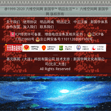
@1999-2020 六维空间网 新国学™ 明品生活™ > 六维空间网 新国学
网 版权所有
关于我们
|
使用协议
|
明品商城
|
明品定义
|
中正汉服
|
新国学体系
|
合作加盟
|
加入我们
|
联系我们
|
...
ICP经营许可备案、增值电信业务及相关证书：
辽ICP备
17021960号
京公网安备号:11011202001100号
...
......
基元医苑（大连）科技有限公司 技术支持：新国学网文化有限公
司(北京_大连)
All Rights Reserved