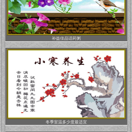
补益佳品话药粥
冬季室温多少度最适宜