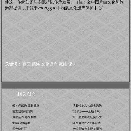
使这一传统知识与实践得以传承发展。（注：文中图片由文化和旅
游部提供，来源于zhongguo非物质文化遗产保护中心）
关键词：
藏医
药浴
文化遗产
藏族
保护
相关图文
健耳保健操 健肾壮腰
顶着传承文化虚名的伪
情志过激易内伤
“清平乐——王颖个展
体虚汤养 寒来粥挡
第二届尼山论坛突出文
中医药的起源
陕西凤翔现2千年前武
四色酸豇豆
文学应该为实现美丽的