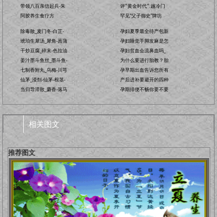
带领八百亲信起兵-朱
评"黄金时代":越冷门
阿胶养生食疗方
罕见“父子御史”牌坊
除毒散_麦门冬-白芷-
孕妇夏季最全待产包新
琥珀生犀汤_犀角-菖蒲
孕妇睡觉手脚发麻是怎
干炒豆腐_碎末-色拉油
孕妇贫血会流鼻血吗_
姜汁墨斗鱼丝_墨斗鱼-
为什么要进行胎教？胎
七制香附丸_乌梅-川芎
孕早期出血告诉您所有
仙茅_浸剂-仙茅-根茎-
产后进补要避开的四种
当归导滞散_麝香-落马
孕期排便不畅你要不要
相关图文
推荐图文