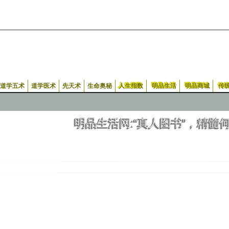
|
|
|
道学五术
道学医术
先天术
生命奥秘
人生指数
明品生活
明品商城
传
术
»
道思维得
»
文说文话
» 正文
明品生活网:“真人图书”，精髓
版权声明,必须查看=>点击进入
秋痕
小区内有个小书吧。记者看到，书吧大约五十平米，门窗都漆了浅蓝色的
是个饮茶室，放置了沙发和茶桌；最外一间是个回廊，有楼梯通往二楼。
热情和粉丝的兴奋。记者到访的这个下午，小书吧里挤了不少青年读者
瓣社区”发起，被阅读的真人也是通过网站招募，读者大多也已在“豆瓣”