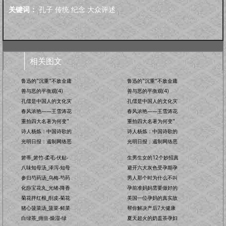
关键词：
孔子
传统
纪念
大众评述
相关图文
鲁迅的"沉重"不敌金庸
鲁迅的"沉重"不敌金庸
善与恶的平衡观(4)
善与恶的平衡观(4)
孔儒是中国人的文化灾
孔儒是中国人的文化灾
春风浓艳——王雪涛花
春风浓艳——王雪涛花
重拍四大名著为何变"
重拍四大名著为何变"
诗人杨炼：中国诗歌的
诗人杨炼：中国诗歌的
光明日报：遏制网络恶
光明日报：遏制网络恶
箬蒂_箬竹-柔毛-伏贴-
生男生女的12个妙招真
八味知母汤_泽泻-知母
避开六大灰色受孕期孕
参归芍药汤_乌梅-芍药
男人那个时为什么不叫
化痧宝花丸_光绪-降香
孕前准妈妈需要做好的
菊花拌红根_削皮-菊花
美国一位孕妈的真实故
猪心菠菜汤_菠菜-鲜菜
帮你解决产后7大健康
白绿茶_痈疽-燥湿-绿
夏天超火的奶盖茶孕妇