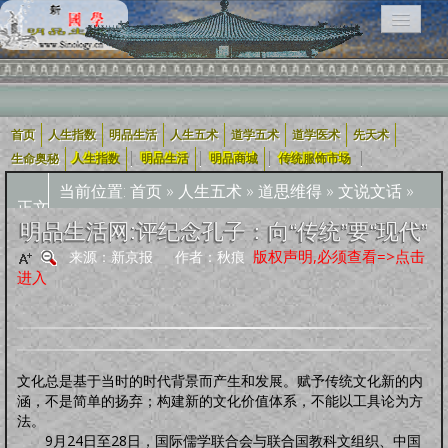
首页
人生指数
明品生活
人生五术
道学五术
道学医术
先天术
相关栏目导航：
|
|
|
|
生命奥秘
人生指数
明品生活
明品商城
传统服饰市场
当前位置:
首页
»
人生五术
»
道思维得
»
文说文话
»
正文
用户入口导航
明品生活网:评纪念孔子：向“传统”要“现代”
版权声明,必须查看=>点击
来源：新京报 作者：秋痕
企业用户
道学五术
人生五术
社会科技
学术研究
宗教融合
进入
道学经
四库全
轩怡文
养生撷
道家文
哲学宗
古典散
古典诗
古典小
外国文
新约
旧
可兰经
纪实文
佛教经
典
书
苑
粹
化
教
文
词
说
学
约
约
学
文
文化总是基于当时的时代背景而产生和发展。赋予传统文化新的内
人生指数
涵，不是简单的扬弃；构建新的文化价值体系，不能以工具论为方
人生指数
社会指数
职业指数
道德指数
基元指数
康寿指数
先天指数
法。
上古咒语
9月24日至28日，国际儒学联合会与联合国教科文组织、中国