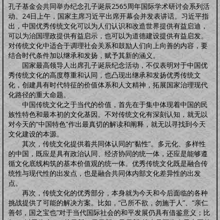
明品生活
孔子基金会共同举办纪念孔子诞辰2565周年国际学术研讨会系列活
调养保健
鸡汤杂谈
风水家居
中正汉服
文化活动
海宇天堂
五力三要
动。24日上午，国家主席习近平出席开幕会并发表讲话。习近平指
虚拟人生
虚拟父母
出，中国优秀传统文化可以为人们认识和改造世界提供有益启迪，
人生五术
可以为治国理政提供有益启示，也可以为道德建设提供有益启发。
对传统文化中适合于调理社会关系和鼓励人们向上向善的内容，要
技能职场
婚恋家庭
人际社交
思维道德
结合时代条件加以继承和发扬，赋予其新的涵义。
道学五术
国家最高领导人出席孔子诞辰纪念活动，不仅表明对于中国优
道学卜算术
道学命理术
道学仙山术
道学相术
秀传统文化的高度尊重和认同，也凸现出继承和发扬优秀传统文
道学医术
化，创建具有时代特征的价值体系和人文精神，拓展国家治理现代
中药常识
中药方剂
药膳食谱
偏方秘方
药酒秘方
经络穴位
道医药浴
化路径的重大命题。
道医药茶
中国传统文化之于当代的价值，首先在于集中体现着中国的民
人间万象
族性特色和最本初的文化基因。不对传统文化有深刻认知，就无以
综合动态
书画播报
文化活动
对今天的“中国特色”作出最真切的解读和阐释，就无以寻找到今天
往事旧闻
文化建设的本源。
其次，传统文化提供着共同体认同的“黏性”。多元化、多样性
动态公告
往事旧闻
的中国，既应是具有政治认同、经济协同的统一体，还应是能够遵
婴童架构
循文化底线构筑的基本价值观的统一体。优秀传统文化既是融合传
新生婴儿
零壹岁婴儿
一三岁婴幼
三六岁幼儿
胎教常识
胎教音乐
统性与现代性的出发点，也是融合共同体内部文化差异性的出发
心理行为
亲子游戏
安全教育
婴儿食谱
妈妈食谱
点。
生命奥秘
再次，传统文化的优秀部分，本身就为今天和今后面临的各种
生命探索
数理研究
医学技术
世界科研
挑战提供了可能的解决方案。比如，“己所不欲，勿施于人”、“亲仁
先天根基
善邻，国之宝也”对于当代国际社会的和平发展仍具有借鉴意义；比