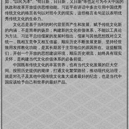
怀孕前
怀孕期
分娩期
产后期
如，“以民为本”、“苟日新，日日新，又日新”等也足可为今天中国的
婴幼卫保
执政和改革开放提供思维动能。习近平在讲话中多次引用中国优秀
传统文化的格言名句以对照今天的现实，这些格言名句足以表明优
健康教育
家居卫生
保健常识
卫生清洁
婴幼健康
护理卫生
日常除菌
秀传统文化的生命力。
日常消毒
文化总是基于当时的时代背景而产生和发展。赋予传统文化新
的内涵，不是简单的扬弃；构建新的文化价值体系，不能以工具论
为方法。习近平总结儒家的发展时指出，儒家与其他思想既对立又
统一，既相互竞争又相互借鉴、顺应历史不断发展更新、坚持经世
致用发挥教化功能，是其长期居于主导地位的原因所在。这提醒我
们，开创一个开放的思想建设环境，顺应历史潮流，始终具有现实
关怀，是构建当代文化价值体系的必备前提。
中国既有传统文化的丰富营养，也有当代文化发展的巨大空
间。按照历史提供的规律，打通文化繁荣路径，推动现代化治理，
就是对孔子及其他中国传统文化集大成者最好的纪念，也是当代中
国应该给予自己和世界的最好产品。